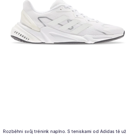
VÝPRODEJ
NAŠE SLUŽBY
NEZAŘAZENÉ
NOVÝ IMPORT
ZIMNÍ SPORTY
LETNÍ SPORTY
EXTRAS
ZNAČKY
BLOG
Doprava a platba
Vrácení a výměna zboží
Rozběhni svůj trénink naplno. S teniskami od Adidas tě už