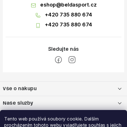
eshop
@
beldasport.cz
+420 735 880 674
+420 735 880 674
Z
á
Vše o nákupu
p
a
Doprava a platba
Naše služby
t
í
Vrácení zboží a výměna zboží
Kamenná prodejna
Výhody a slevy
Tento web používá soubory cookie. Dalším
procházením tohoto webu vyjadřujete souhlas s jejich