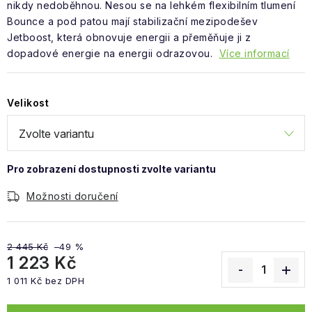
Obchodní podmínky
nikdy nedoběhnou. Nesou se na lehkém flexibilním tlumení
Bounce a pod patou mají stabilizační mezipodešev
Jetboost, která obnovuje energii a přeměňuje ji z
dopadové energie na energii odrazovou.
Více informací
Velikost
Možnosti doručení
2 445 Kč
–49 %
1 223 Kč
1 011 Kč bez DPH
Měrná cena: