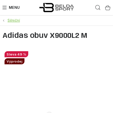
Přejít
Hled
na
obsah
Silniční
SPORTY
Adidas obuv X9000L2 M
BĚH
GOLDBERGH
49 %
BOGNER
Výprodej
OBLEČENÍ
BOTY
DOPLŇKY