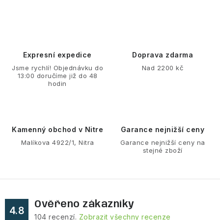
VÝPRODEJ
NAŠE SLUŽBY
NEZAŘAZENÉ
Expresní expedice
Doprava zdarma
Jsme rychlí! Objednávku do
Nad 2200 kč
13:00 doručíme již do 48
NOVÝ IMPORT
hodin
ZIMNÍ SPORTY
LETNÍ SPORTY
Kamenný obchod v Nitre
Garance nejnižší ceny
Malíkova 4922/1, Nitra
Garance nejnižší ceny na
stejné zboží
EXTRAS
ZNAČKY
Ověřeno zákazníky
BLOG
Doprava a platba
Vrácení a výměna zboží
4.8
104
recenzí.
Zobrazit všechny recenze