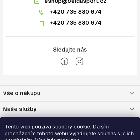
eshop
@
beldasport.cz
+420 735 880 674
+420 735 880 674
Z
á
Vše o nákupu
p
a
Doprava a platba
Naše služby
t
í
Vrácení zboží a výměna zboží
Kamenná prodejna
Výhody a slevy
Tento web používá soubory cookie. Dalším
procházením tohoto webu vyjadřujete souhlas s jejich
Reklamační řád
Bootfitting - tvarování lyžařských bot
Garance nejnižší ceny