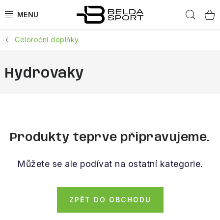
Přejít
Hled
na
obsah
Celoroční doplňky
SPORTY
BĚH
Hydrovaky
GOLDBERGH
BOGNER
Produkty teprve připravujeme.
OBLEČENÍ
Můžete se ale podívat na ostatní kategorie.
BOTY
DOPLŇKY
ZPĚT DO OBCHODU