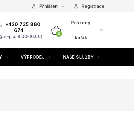
Přihlášení
Registrace
Prázdný
+420 735 880
674
(po–pia: 8:00–16:00)
NÁKUPNÍ
košík
KOŠÍK
Y
VÝPRODEJ
NAŠE SLUŽBY
ZNAČKY