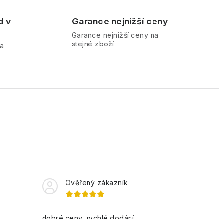
d v
Garance nejnižší ceny
Garance nejnižší ceny na
stejné zboží
ra
Ověřený zákazník
dobré ceny, rychlé dodání...