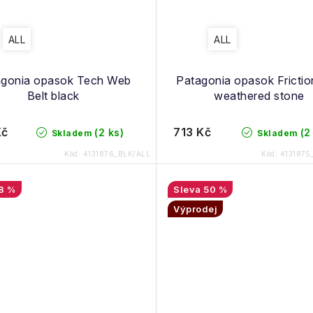
ALL
ALL
agonia opasok Tech Web
Patagonia opasok Frictio
Belt black
weathered stone
Kč
713 Kč
(2 ks)
(2
Skladem
Skladem
Kód:
4131876_BLK/ALL
Kód:
413187
8 %
50 %
Výprodej