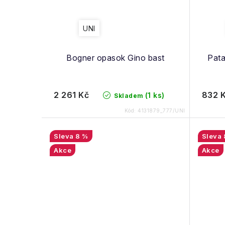
UNI
Bogner opasok Gino bast
Pat
2 261 Kč
832 
(1 ks)
Skladem
Kód:
4131879_777/UNI
8 %
Akce
Akce