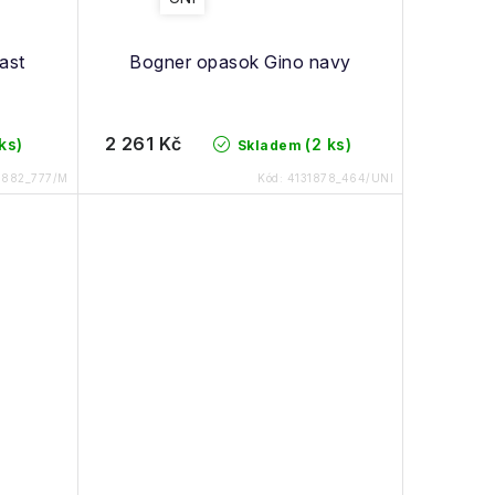
ast
Bogner opasok Gino navy
2 261 Kč
 ks)
(2 ks)
Skladem
1882_777/M
Kód:
4131878_464/UNI