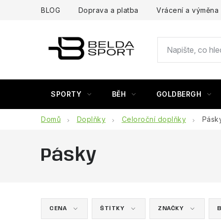
Přejít
BLOG
Doprava a platba
Vrácení a výměna
na
obsah
SPORTY
BĚH
GOLDBERGH
Domů
Doplňky
Celoroční doplňky
Pásk
Pásky
CENA
ŠTÍTKY
ZNAČKY