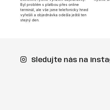
Byl problém s platbou přes online
p
terminál, ale vše jsme telefonicky hned
i
vyřešili a objednávka odešla ještě ten
stejný den.
s
u
Sledujte nás na Ins