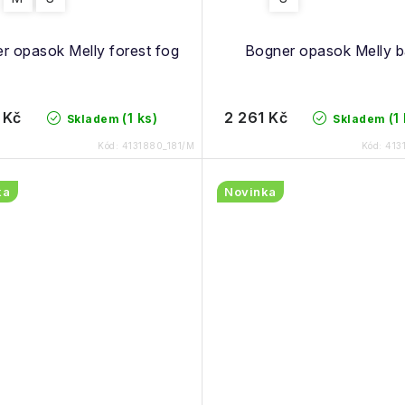
r opasok Melly forest fog
Bogner opasok Melly b
 Kč
2 261 Kč
(1 ks)
(1
Skladem
Skladem
Kód:
4131880_181/M
Kód:
413
ka
Novinka