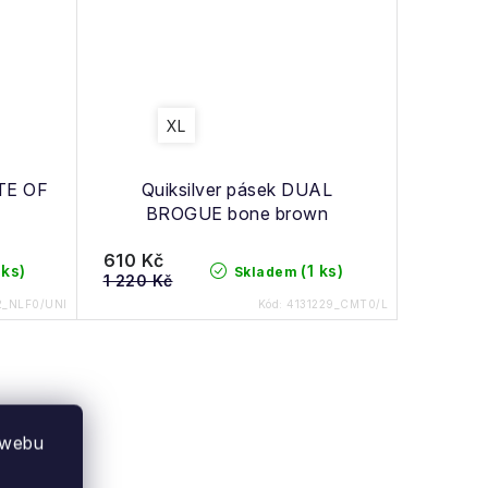
XL
TE OF
Quiksilver pásek DUAL
BROGUE bone brown
610 Kč
 ks)
(1 ks)
Skladem
1 220 Kč
2_NLF0/UNI
Kód:
4131229_CMT0/L
 webu