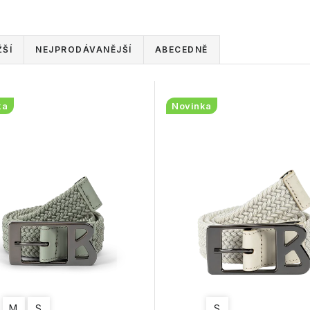
ŠÍ
NEJPRODÁVANĚJŠÍ
ABECEDNĚ
ka
Novinka
M
S
S