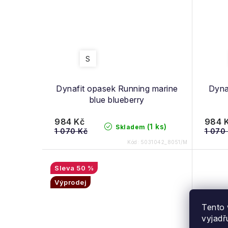
S
Dynafit opasek Running marine
Dyna
blue blueberry
984 Kč
984 
(1 ks)
Skladem
1 070 Kč
1 070
Kód:
5031042_8051/M
50 %
Výprodej
Tento 
vyjadř