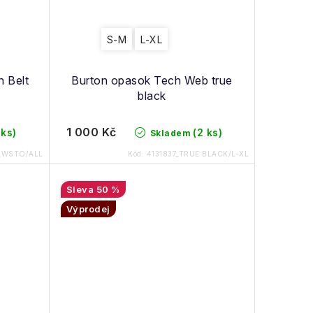
S-M
L-XL
n Belt
Burton opasok Tech Web true
black
1 000 Kč
 ks)
(2 ks)
Skladem
5_WSTO/ALL
Kód:
4131837_TRUE BLACK/L-XL
50 %
Výprodej