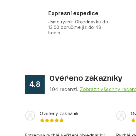
v
Expresní expedice
l
Jsme rychlí! Objednávku do
á
13:00 doručíme již do 48
hodin
d
a
c
í
p
Ověřeno zákazníky
4.8
r
104
recenzí.
Zobrazit všechny recen
v
k
Ověřený zákazník
Ov
y
v
ý
Extrémně rychlé vyřízení objednávky.
Rychlé d