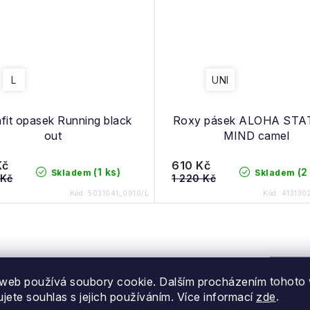
L
UNI
fit opasek Running black
Roxy pásek ALOHA STA
out
MIND camel
Kč
610 Kč
(1 ks)
(2
Skladem
Skladem
 Kč
1 220 Kč
Kód:
5031041_0910/L
Kód:
413130
web používá soubory cookie. Dalším procházením tohoto
ujete souhlas s jejich používáním. Více informací
zde
.