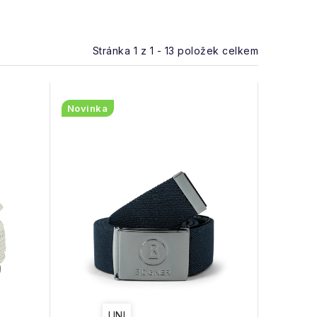
Stránka
1
z
1
-
13
položek celkem
Novinka
UNI