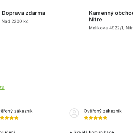
Doprava zdarma
Kamenný obcho
Nitre
Nad 2200 kč
Malíkova 4922/1, Nit
ze
ěřený zákazník
Ověřený zákazník
oručení.
+ Skvělá komunikace