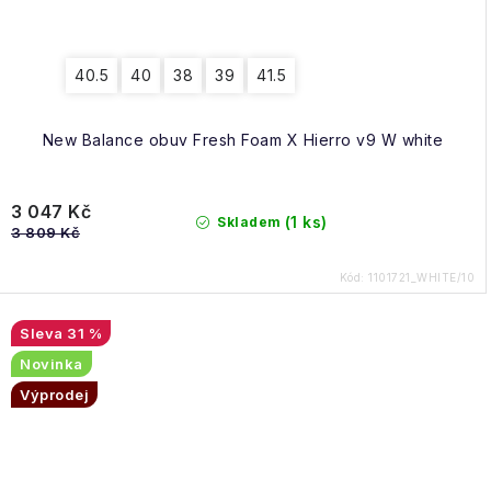
40.5
40
38
39
41.5
New Balance obuv Fresh Foam X Hierro v9 W white
3 047 Kč
(1 ks)
Skladem
3 809 Kč
Kód:
1101721_WHITE/10
31 %
Novinka
Výprodej