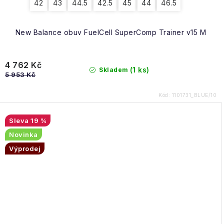
42
43
44.5
42.5
45
44
46.5
New Balance obuv FuelCell SuperComp Trainer v15 M
4 762 Kč
(1 ks)
Skladem
5 953 Kč
Kód:
1101731_BLUE/10
19 %
Novinka
Výprodej