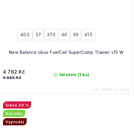
40.5
37
37.5
40
39
41.5
New Balance obuv FuelCell SuperComp Trainer v15 W
4 762 Kč
(1 ks)
Skladem
5 953 Kč
Kód:
1101733_BLUE/6.5
20 %
Novinka
Výprodej