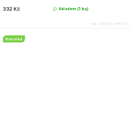
332 Kč
(1 ks)
Skladem
Kód:
4160854_WHITE/L
Novinka