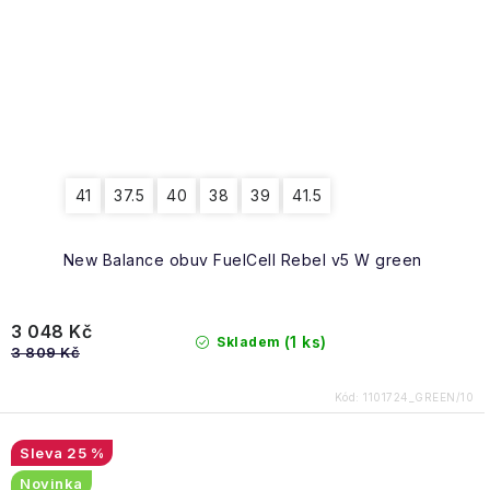
41
37.5
40
38
39
41.5
New Balance obuv FuelCell Rebel v5 W green
3 048 Kč
(1 ks)
Skladem
3 809 Kč
Kód:
1101724_GREEN/10
25 %
Novinka