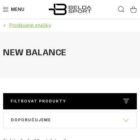
Přejít
Hled
na
obsah
Prodávané značky
SPORTY
BĚH
NEW BALANCE
GOLDBERGH
BOGNER
OBLEČENÍ
FILTROVAT PRODUKTY
BOTY
V
Ř
DOPORUČUJEME
ý
a
DOPLŇKY
p
z