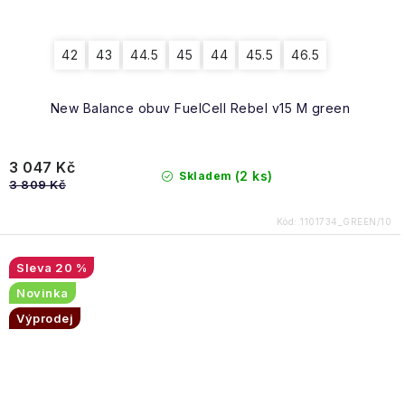
42
43
44.5
45
44
45.5
46.5
New Balance obuv FuelCell Rebel v15 M green
3 047 Kč
(2 ks)
Skladem
3 809 Kč
Kód:
1101734_GREEN/10
20 %
Novinka
Výprodej