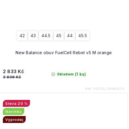
42
43
44.5
45
44
45.5
New Balance obuv FuelCell Rebel v5 M orange
2 833 Kč
(1 ks)
Skladem
3 809 Kč
Kód:
1101723_ORANGE/10
20 %
Novinka
Výprodej