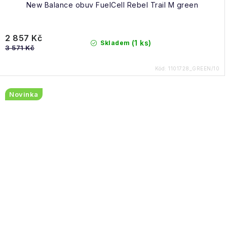
New Balance obuv FuelCell Rebel Trail M green
2 857 Kč
(1 ks)
Skladem
3 571 Kč
Kód:
1101728_GREEN/10
Novinka