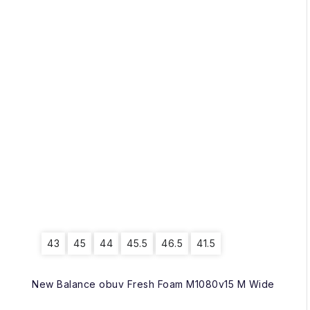
43
45
44
45.5
46.5
41.5
New Balance obuv Fresh Foam M1080v15 M Wide