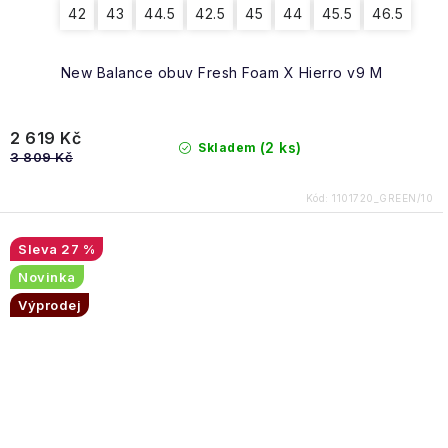
42
43
44.5
42.5
45
44
45.5
46.5
New Balance obuv Fresh Foam X Hierro v9 M
2 619 Kč
(2 ks)
Skladem
3 809 Kč
Kód:
1101720_GREEN/10
27 %
Novinka
Výprodej