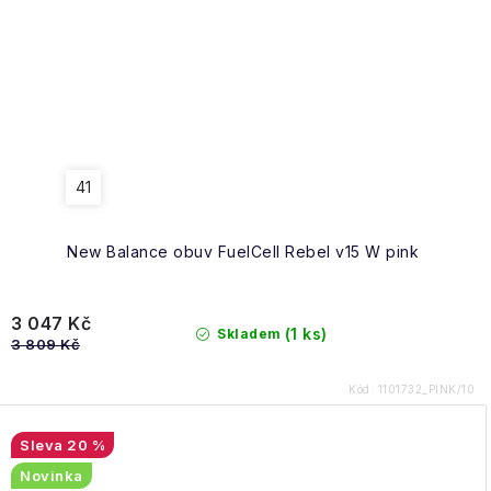
41
New Balance obuv FuelCell Rebel v15 W pink
3 047 Kč
(1 ks)
Skladem
3 809 Kč
Kód:
1101732_PINK/10
20 %
Novinka