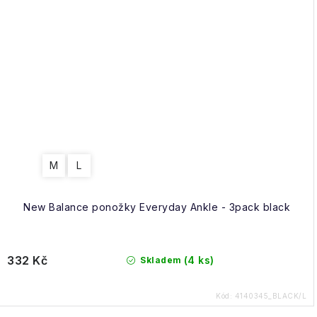
M
L
New Balance ponožky Everyday Ankle - 3pack black
332 Kč
(4 ks)
Skladem
Kód:
4140345_BLACK/L