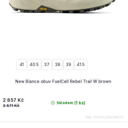
Obchodní podmínky
41
40.5
37
38
39
41.5
New Blance obuv FuelCell Rebel Trail W brown
2 857 Kč
(1 ks)
Skladem
3 571 Kč
Kód:
1101729_BROWN/10