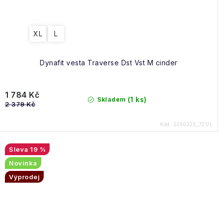
XL
L
Dynafit vesta Traverse Dst Vst M cinder
1 784 Kč
(1 ks)
Skladem
2 379 Kč
Kód:
2350325_721/L
19 %
Novinka
Výprodej