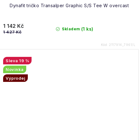
Dynafit tričko Transalper Graphic S/S Tee W overcast
1 142 Kč
(1 ks)
Skladem
1 427 Kč
Kód:
2117914_7961/L
19 %
Novinka
Výprodej