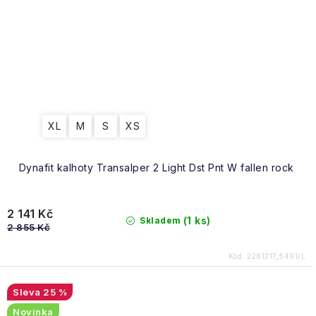
XL
M
S
XS
Dynafit kalhoty Transalper 2 Light Dst Pnt W fallen rock
2 141 Kč
(1 ks)
Skladem
2 855 Kč
Kód:
2281217_5491/L
25 %
Novinka