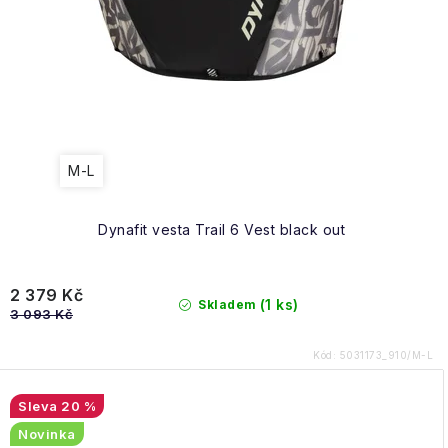
M-L
Dynafit vesta Trail 6 Vest black out
2 379 Kč
(1 ks)
Skladem
3 093 Kč
Kód:
5031173_910/M-L
20 %
Novinka