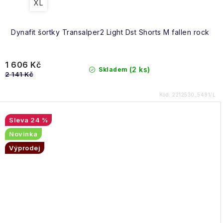
XL
Dynafit šortky Transalper2 Light Dst Shorts M fallen rock
1 606 Kč
(2 ks)
Skladem
2 141 Kč
Kód:
2212530_5491/L
24 %
Novinka
Výprodej