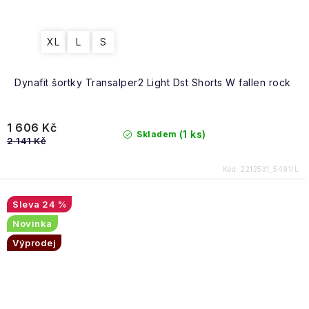
XL
L
S
Dynafit šortky Transalper2 Light Dst Shorts W fallen rock
1 606 Kč
(1 ks)
Skladem
2 141 Kč
Kód:
2212531_5491/L
24 %
Novinka
Výprodej