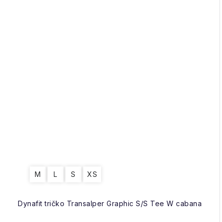
M
L
S
XS
Dynafit tričko Transalper Graphic S/S Tee W cabana