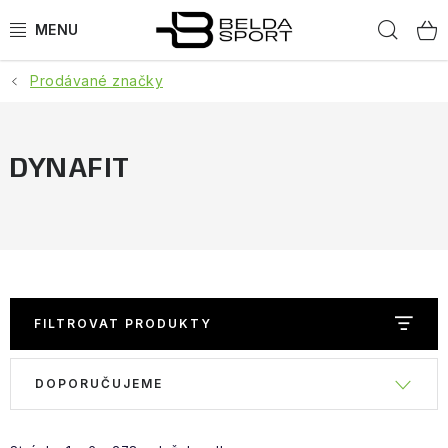
Přejít
Hled
na
obsah
Prodávané značky
SPORTY
BĚH
DYNAFIT
GOLDBERGH
BOGNER
OBLEČENÍ
FILTROVAT PRODUKTY
BOTY
V
Ř
DOPORUČUJEME
ý
a
DOPLŇKY
p
z