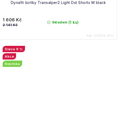
Dynafit šortky Transalper2 Light Dst Shorts M black
1 606 Kč
(1 ks)
Skladem
2 141 Kč
Kód:
2212529_911/L
9 %
Akce
Novinka