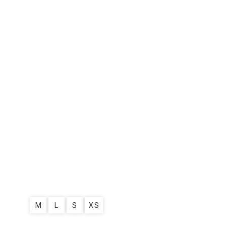
M
L
S
XS