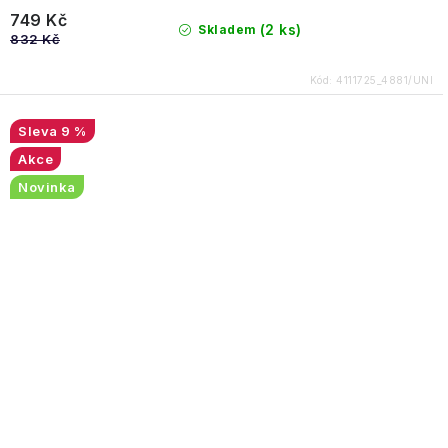
749 Kč
(2 ks)
Skladem
832 Kč
Kód:
4111725_4881/UNI
9 %
Akce
Novinka