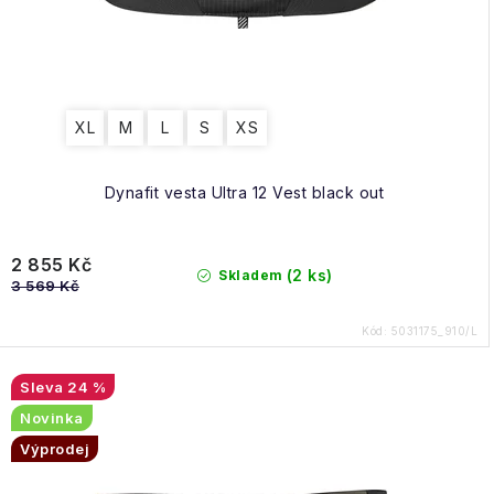
XL
M
L
S
XS
Dynafit vesta Ultra 12 Vest black out
2 855 Kč
(2 ks)
Skladem
3 569 Kč
Kód:
5031175_910/L
24 %
Novinka
Výprodej