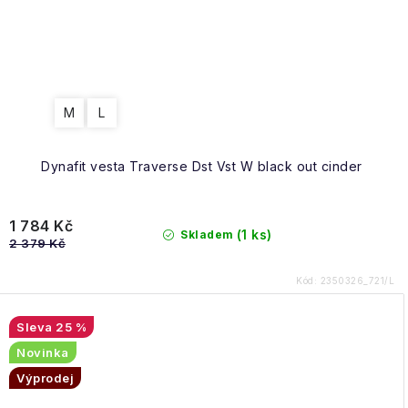
M
L
Dynafit vesta Traverse Dst Vst W black out cinder
1 784 Kč
(1 ks)
Skladem
2 379 Kč
Kód:
2350326_721/L
25 %
Novinka
Výprodej