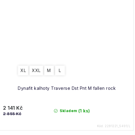
XL
XXL
M
L
Dynafit kalhoty Traverse Dst Pnt M fallen rock
2 141 Kč
(1 ks)
Skladem
2 855 Kč
Kód:
2281221_5491/L