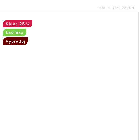
Kód:
4111722_721/UNI
25 %
Novinka
Výprodej