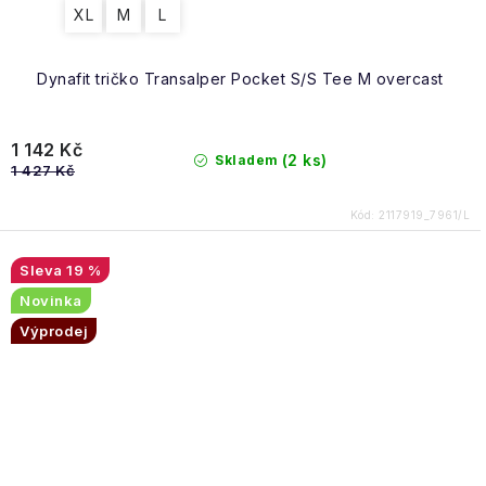
XL
M
L
Dynafit tričko Transalper Pocket S/S Tee M overcast
1 142 Kč
(2 ks)
Skladem
1 427 Kč
Kód:
2117919_7961/L
19 %
Novinka
Výprodej