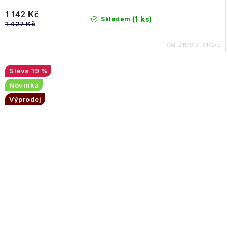
1 142 Kč
(1 ks)
Skladem
1 427 Kč
Kód:
2117913_6172/L
19 %
Novinka
Výprodej