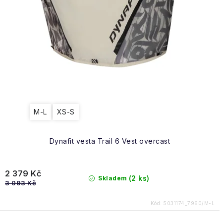
Obchodní podmínky
M-L
XS-S
Dynafit vesta Trail 6 Vest overcast
2 379 Kč
(2 ks)
Skladem
3 093 Kč
Kód:
5031174_7960/M-L