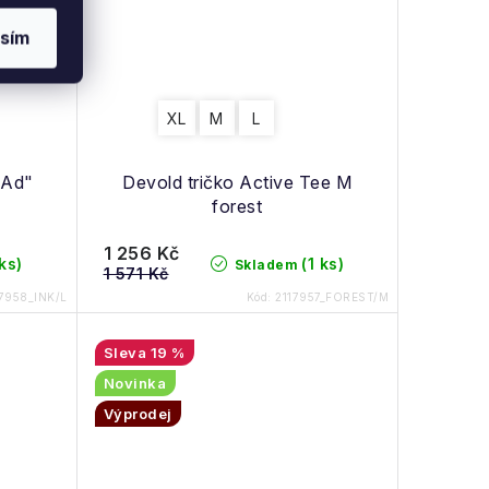
sím
XL
M
L
"Ad"
Devold tričko Active Tee M
forest
1 256 Kč
 ks)
(1 ks)
Skladem
1 571 Kč
17958_INK/L
Kód:
2117957_FOREST/M
19 %
Novinka
Výprodej