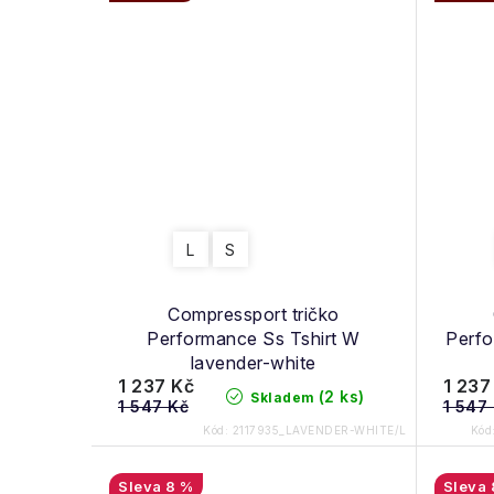
L
S
Compressport tričko
Performance Ss Tshirt W
Perfo
lavender-white
1 237 Kč
1 237
(2 ks)
Skladem
1 547 Kč
1 547
Kód:
2117935_LAVENDER-WHITE/L
Kód
8 %