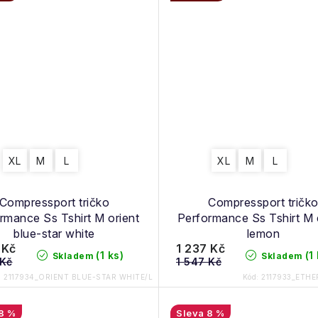
XL
M
L
XL
M
L
Compressport tričko
Compressport tričk
rmance Ss Tshirt M orient
Performance Ss Tshirt M 
blue-star white
lemon
 Kč
1 237 Kč
(1 ks)
(1
Skladem
Skladem
 Kč
1 547 Kč
:
2117934_ORIENT BLUE-STAR WHITE/L
Kód:
2117933_ETH
8 %
8 %