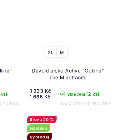
XL
M
tline"
Devold tričko Active "Outline"
Tee M antracite
1 333 Kč
 ks)
(2 ks)
Skladem
1 666 Kč
_CAYENNE/L
Kód:
2117953_ANTHRACITE/M
20 %
Novinka
Výprodej