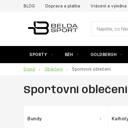
Přejít
BLOG
Doprava a platba
Vrácení a výměna
na
obsah
SPORTY
BĚH
GOLDBERGH
Domů
Oblečení
Sportovní oblečení
Sportovní oblečení
Bundy
Kalhot