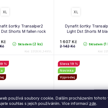
XL
XL
afit šortky Transalper2
Dynafit šortky Transal
t Dst Shorts M fallen rock
Light Dst Shorts M bl
 Kč
1 607 Kč
(2 ks)
(1
Skladem
Skladem
 Kč
2 142 Kč
Kód:
2212530_5491/L
Kód:
22
19 %
19 %
ka
Novinka
dej
Výprodej
web používá soubory cookie. Dalším procházením tohoto
ujete souhlas s jejich používáním. Více informací
zde
.