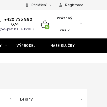
Přihlášení
Registrace
Prázdný
+420 735 880
674
(po–pia: 8:00–16:00)
NÁKUPNÍ
košík
KOŠÍK
Y
VÝPRODEJ
NAŠE SLUŽBY
ZNAČKY
Legíny