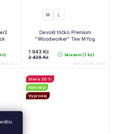
M
L
per2
Devold tričko Premium
ack
"Woodworker" Tee M fog
1 943 Kč
 ks)
(1 ks)
Skladem
2 428 Kč
12529_911/L
Kód:
2117961_FOG/L
20 %
Novinka
Výprodej
 webu