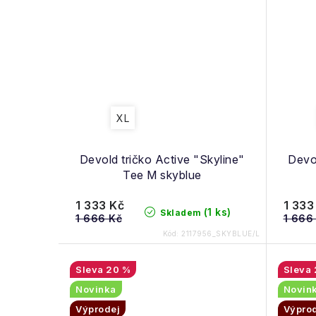
XL
Devold tričko Active "Skyline"
Devol
Tee M skyblue
1 333 Kč
1 333
(1 ks)
Skladem
1 666 Kč
1 666
Kód:
2117956_SKYBLUE/L
20 %
Novinka
Novin
Výprodej
Výpro