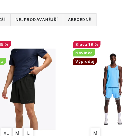
ŠÍ
NEJPRODÁVANĚJŠÍ
ABECEDNĚ
15 %
19 %
Novinka
ka
Výprodej
XL
M
L
M