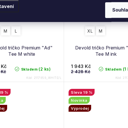
tavení
Souhla
M
L
XL
M
old tričko Premium "Ad"
Devold tričko Premium 
Tee M white
Tee M ink
 Kč
1 943 Kč
(2 ks)
(1
Skladem
Skladem
 Kč
2 428 Kč
Kód:
2117959_WHITE/L
Kód:
21
19 %
19 %
ka
Novinka
dej
Výprodej