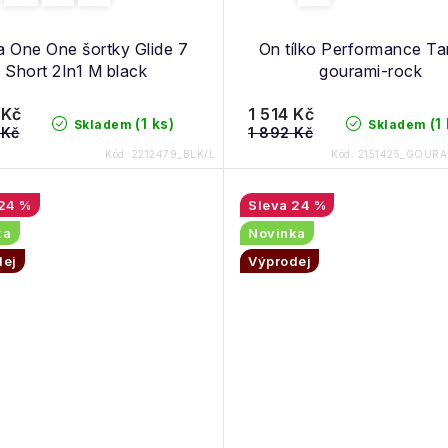
 One One šortky Glide 7
On tílko Performance T
Short 2In1 M black
gourami-rock
 Kč
1 514 Kč
(1 ks)
(1
Skladem
Skladem
 Kč
1 892 Kč
Kód:
2212479_BLK/L
Kód:
2151425_GOURA
24 %
24 %
ka
Novinka
dej
Výprodej