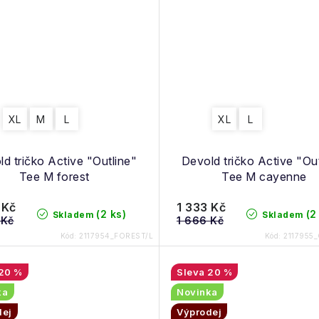
XL
M
L
XL
L
d tričko Active "Outline"
Devold tričko Active "Ou
Tee M forest
Tee M cayenne
 Kč
1 333 Kč
(2 ks)
(2
Skladem
Skladem
 Kč
1 666 Kč
Kód:
2117954_FOREST/L
Kód:
2117955
20 %
20 %
ka
Novinka
dej
Výprodej