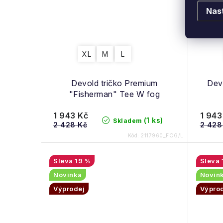
Nas
XL
M
L
Devold tričko Premium
Dev
"Fisherman" Tee W fog
1 943 Kč
1 943
(1 ks)
Skladem
2 428 Kč
2 428
Kód:
2117960_FOG/L
19 %
Novinka
Novin
Výprodej
Výpro