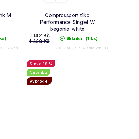
ank M
Compressport tílko
Performance Singlet W
begonia-white
1 142 Kč
 ks)
(1 ks)
Skladem
1 428 Kč
MI-ROCK/L
Kód:
2151423_BEGONIA-WHITE/L
19 %
Novinka
Výprodej