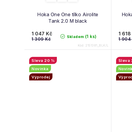
d
k
u
Hoka One One tílko Airolite
Hoka
t
Tank 2.0 M black
k
ů
1 047 Kč
1 618
t
(1 ks)
Skladem
1 309 Kč
1 904
ů
Kód:
2151381_BLK/L
20 %
Novinka
Novin
Výprodej
Výpro