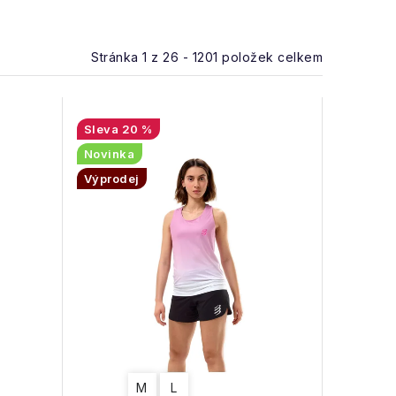
Stránka
1
z
26
-
1201
položek celkem
20 %
Novinka
Výprodej
M
L