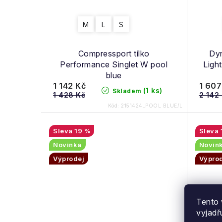
M
L
S
Compressport tílko
Dyn
Performance Singlet W pool
Ligh
blue
1 142 Kč
1 607
(1 ks)
Skladem
1 428 Kč
2 142
Kód:
2151424_POOL BLUE/L
19 %
Novinka
Novin
Výprodej
Výpro
Tento 
vyjadř