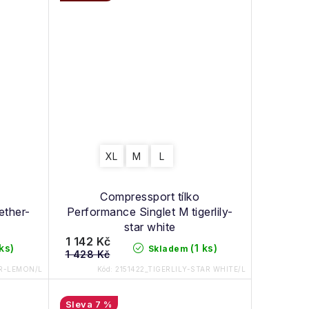
XL
M
L
o
Compressport tílko
ether-
Performance Singlet M tigerlily-
star white
1 142 Kč
 ks)
(1 ks)
Skladem
1 428 Kč
ER-LEMON/L
Kód:
2151422_TIGERLILY-STAR WHITE/L
7 %