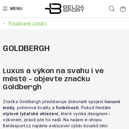
Přejít
Hled
na
obsah
Prodávané značky
SPORTY
BĚH
GOLDBERGH
GOLDBERGH
BOGNER
Luxus a výkon na svahu i ve
městě – objevte značku
OBLEČENÍ
Goldbergh
BOTY
Značka Goldbergh představuje dokonalé spojení
luxusní
módy
, prémiové kvality a
funkčnosti
. Pokud hledáte
stylové lyžařské oblečení
, které vyniká designem i
DOPLŇKY
výkonem, právě jste ho našli. Na našem e-shopu
Beldasport.cz najdete exkluzivní výběr kousků této