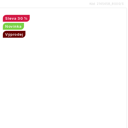
Kód:
2145458_8000/S
30 %
Novinka
Výprodej