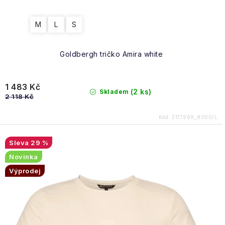
M
L
S
Goldbergh tričko Amira white
1 483 Kč
(2 ks)
Skladem
2 118 Kč
Kód:
2117969_8000/L
29 %
Novinka
Výprodej