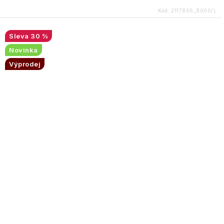
Kód:
2117866_8000/L
30 %
Novinka
Výprodej