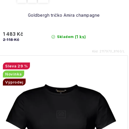
Goldbergh tričko Amira champagne
1 483 Kč
(1 ks)
Skladem
2 118 Kč
Kód:
2117970_8160/L
29 %
Novinka
Výprodej