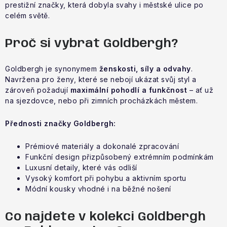
VÝPRODEJ
prestižní značky, která dobyla svahy i městské ulice po
celém světě.
NAŠE SLUŽBY
Proč si vybrat Goldbergh?
NEZAŘAZENÉ
Goldbergh je synonymem
ženskosti, síly a odvahy
.
Navržena pro ženy, které se nebojí ukázat svůj styl a
NOVÝ IMPORT
zároveň požadují
maximální pohodlí a funkčnost
– ať už
na sjezdovce, nebo při zimních procházkách městem.
ZIMNÍ SPORTY
Přednosti značky Goldbergh:
LETNÍ SPORTY
Prémiové materiály a dokonalé zpracování
Funkční design přizpůsobený extrémním podmínkám
EXTRAS
Luxusní detaily, které vás odliší
Vysoký komfort při pohybu a aktivním sportu
ZNAČKY
Módní kousky vhodné i na běžné nošení
BLOG
Doprava a platba
Vrácení a výměna zboží
Co najdete v kolekci Goldbergh