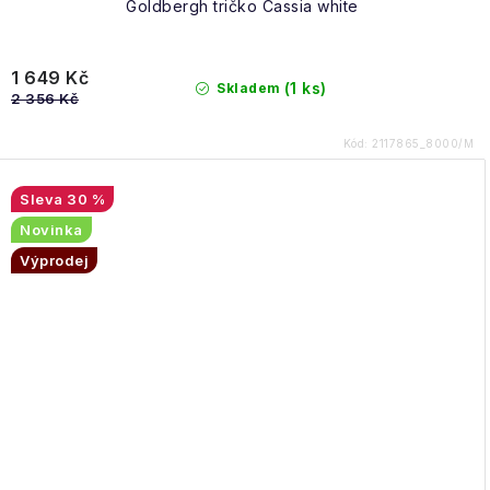
Goldbergh tričko Cassia white
1 649 Kč
(1 ks)
Skladem
2 356 Kč
Kód:
2117865_8000/M
30 %
Novinka
Výprodej