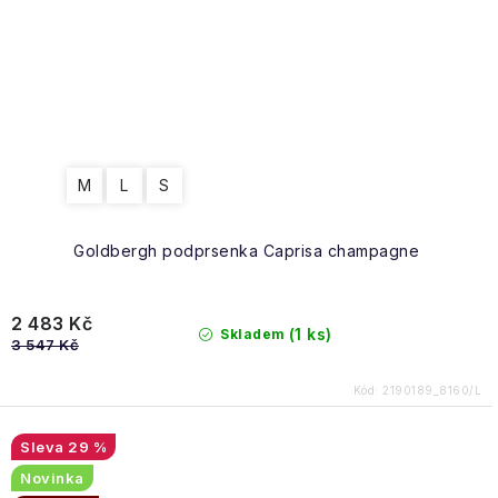
M
L
S
Goldbergh podprsenka Caprisa champagne
2 483 Kč
(1 ks)
Skladem
3 547 Kč
Kód:
2190189_8160/L
29 %
Novinka