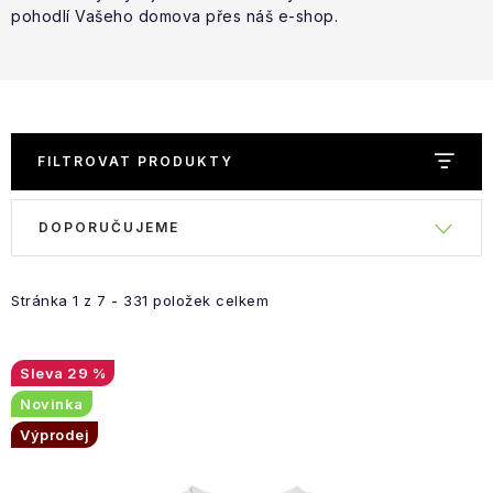
pohodlí Vašeho domova přes náš e-shop.
FILTROVAT PRODUKTY
V
Ř
DOPORUČUJEME
ý
a
p
z
i
e
Stránka
1
z
7
-
331
položek celkem
s
n
p
í
29 %
r
p
Novinka
o
r
Výprodej
d
o
u
d