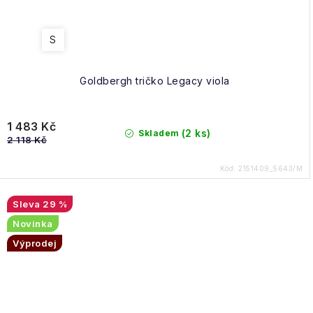
S
Goldbergh tričko Legacy viola
1 483 Kč
(2 ks)
Skladem
2 118 Kč
Kód:
2151409_5643/M
29 %
Novinka
Výprodej