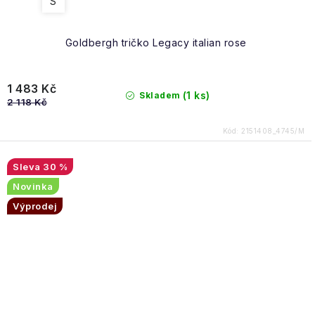
S
Goldbergh tričko Legacy italian rose
1 483 Kč
(1 ks)
Skladem
2 118 Kč
Kód:
2151408_4745/M
30 %
Novinka
Výprodej