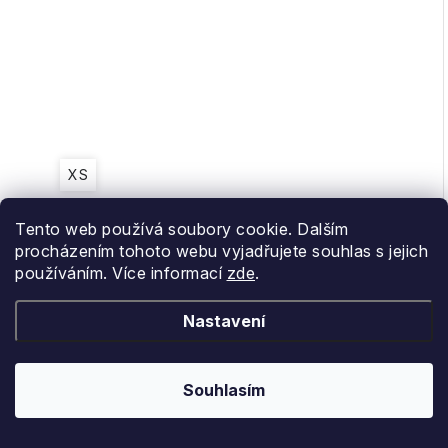
XS
Tento web používá soubory cookie. Dalším
Goldbergh top Solane viola
procházením tohoto webu vyjadřujete souhlas s jejich
používáním. Více informací
zde
.
1 483 Kč
(1 ks)
Skladem
2 118 Kč
Nastavení
Kód:
2151404_5643/L
Souhlasím
29 %
Novinka