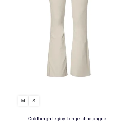
M
S
Goldbergh legíny Lunge champagne