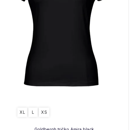
XL
L
XS
Goldbergh tričko Amira black