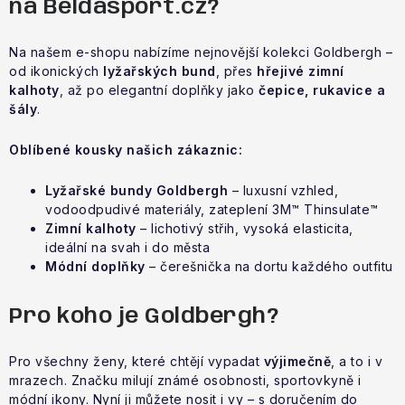
na Beldasport.cz?
Obchodní podmínky
Na našem e-shopu nabízíme nejnovější kolekci Goldbergh –
od ikonických
lyžařských bund
, přes
hřejivé zimní
kalhoty
, až po elegantní doplňky jako
čepice, rukavice a
šály
.
Oblíbené kousky našich zákaznic:
Lyžařské bundy Goldbergh
– luxusní vzhled,
vodoodpudivé materiály, zateplení 3M™ Thinsulate™
Zimní kalhoty
– lichotivý střih, vysoká elasticita,
ideální na svah i do města
Módní doplňky
– čerešnička na dortu každého outfitu
Pro koho je Goldbergh?
Pro všechny ženy, které chtějí vypadat
výjimečně
, a to i v
mrazech. Značku milují známé osobnosti, sportovkyně i
módní ikony. Nyní ji můžete nosit i vy – s doručením do