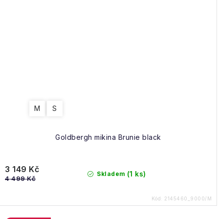
M
S
Goldbergh mikina Brunie black
3 149 Kč
(1 ks)
Skladem
4 499 Kč
Kód:
2145460_9000/M