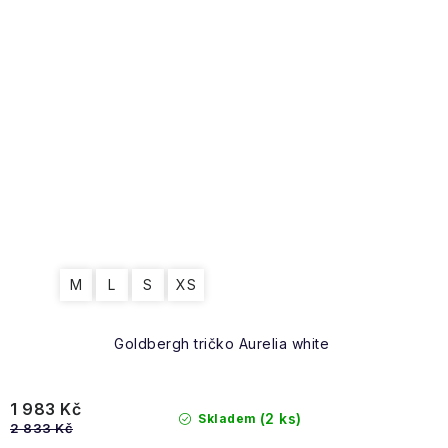
M
L
S
XS
Goldbergh tričko Aurelia white
1 983 Kč
(2 ks)
Skladem
2 833 Kč