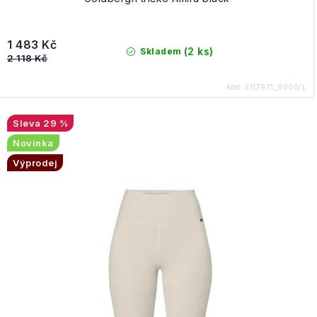
1 483 Kč
(2 ks)
Skladem
2 118 Kč
Kód:
2117971_9000/L
29 %
Novinka
Výprodej