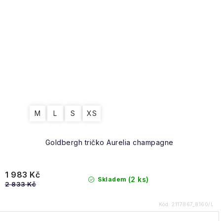
M
L
S
XS
Goldbergh tričko Aurelia champagne
1 983 Kč
(2 ks)
Skladem
2 833 Kč
Kód:
2117867_8160/L