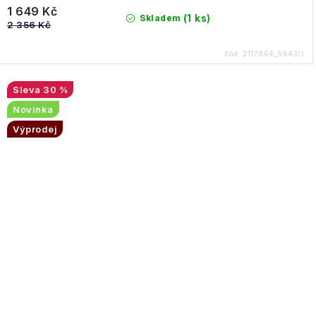
1 649 Kč
(1 ks)
Skladem
2 356 Kč
Kód:
2117864_5643/L
30 %
Novinka
Výprodej