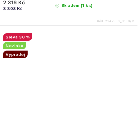
2 316 Kč
(1 ks)
Skladem
3 308 Kč
Kód:
2242550_8160/M
30 %
Novinka
Výprodej