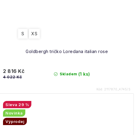
S
XS
Goldbergh tričko Loredana italian rose
2 816 Kč
(1 ks)
Skladem
4 022 Kč
Kód:
2117870_4745/S
29 %
Novinka
Výprodej