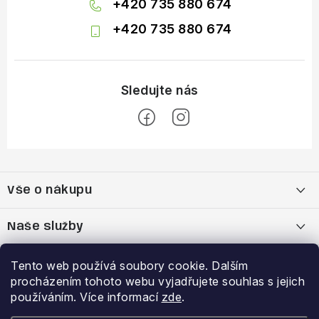
+420 735 880 674
+420 735 880 674
Z
á
Vše o nákupu
p
a
Doprava a platba
Naše služby
t
í
Vrácení zboží a výměna zboží
Kamenná prodejna
Výhody a slevy
Tento web používá soubory cookie. Dalším
procházením tohoto webu vyjadřujete souhlas s jejich
Reklamační řád
Bootfitting - tvarování lyžařských bot
Garance nejnižší ceny
používáním. Více informací
zde
.
Přihlášení