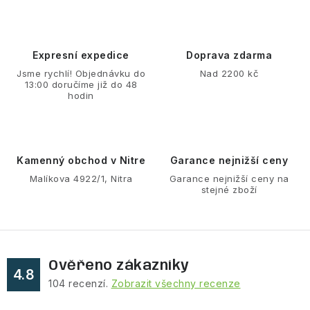
v
l
á
d
Expresní expedice
Doprava zdarma
a
Jsme rychlí! Objednávku do
Nad 2200 kč
13:00 doručíme již do 48
c
hodin
í
p
r
v
Kamenný obchod v Nitre
Garance nejnižší ceny
k
Malíkova 4922/1, Nitra
Garance nejnižší ceny na
stejné zboží
y
v
ý
p
Ověřeno zákazníky
i
4.8
104
recenzí.
Zobrazit všechny recenze
s
u