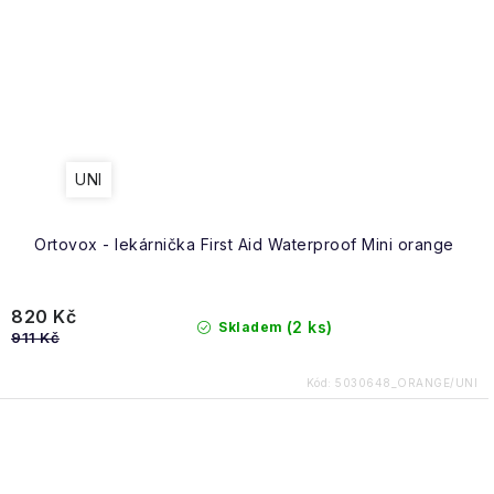
Obchodní podmínky
UNI
Ortovox - lekárnička First Aid Waterproof Mini orange
820 Kč
(2 ks)
Skladem
911 Kč
Kód:
5030648_ORANGE/UNI
O