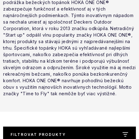
VÝPRODEJ
podrážka bežeckých topánok HOKA ONE ONE®
zabezpečuje funkčnosť a efektívnosť aj v tých
najnáročnejších podmienkach. Týmto inovatívnym nápadom
NAŠE SLUŽBY
sa nechala uniesť aj spoločnosť Deckers Outdoor
Corporation, ktorá v roku 2013 značku odkúpila. Netradičný
NEZAŘAZENÉ
"Start up" odpálil vlnu popularity značky HOKA ONE ONE®,
ktorej produkty sa stávajú jednými z najpredávanejšími na
trhu. Špecifické topánky HOKA sú vyhľadávané najlepšími
NOVÝ IMPORT
športovcami, nakoľko zabezpečia efektívnosť pri dlhých
tratiach, stabilitu na klzkom teréne i podporujú výbušnosť
ZIMNÍ SPORTY
skvelým odrazom a odpružením. Široké využitie má aj medzi
rekreačnými bežcami, nakoľko ponúka bezkonkurenčný
komfort. HOKA ONE ONE® navrhuje pohodlnú bežeckú
LETNÍ SPORTY
obuv s využitím najnovších inovatívnych technológií. Motto
značky "Time to Fly" tak nemôže byť viac výstižné.
EXTRAS
ZNAČKY
BLOG
Doprava a platba
Vrácení a výměna zboží
FILTROVAT PRODUKTY