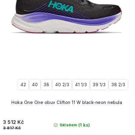
42
40
38
40 2/3
41 1/3
39 1/3
38 2/3
Hoka One One obuv Clifton 11 W black-neon nebula
3 512 Kč
(1 ks)
Skladem
3 817 Kč