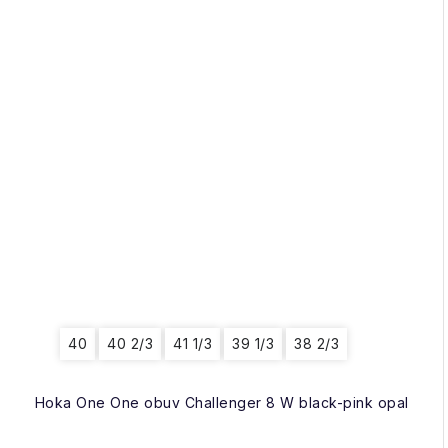
40
40 2/3
41 1/3
39 1/3
38 2/3
Hoka One One obuv Challenger 8 W black-pink opal