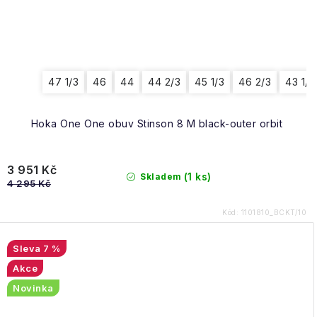
47 1/3
46
44
44 2/3
45 1/3
46 2/3
43 1/3
Hoka One One obuv Stinson 8 M black-outer orbit
3 951 Kč
(1 ks)
Skladem
4 295 Kč
Kód:
1101810_BCKT/10
7 %
Akce
Novinka