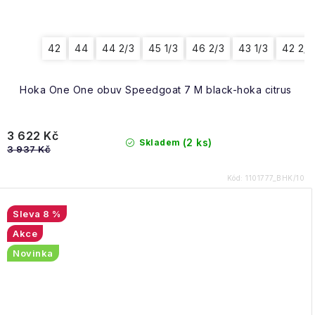
42
44
44 2/3
45 1/3
46 2/3
43 1/3
42 2/3
Hoka One One obuv Speedgoat 7 M black-hoka citrus
3 622 Kč
(2 ks)
Skladem
3 937 Kč
Kód:
1101777_BHK/10
8 %
Akce
Novinka