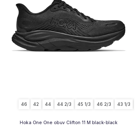
46
42
44
44 2/3
45 1/3
46 2/3
43 1/3
4
Hoka One One obuv Clifton 11 M black-black