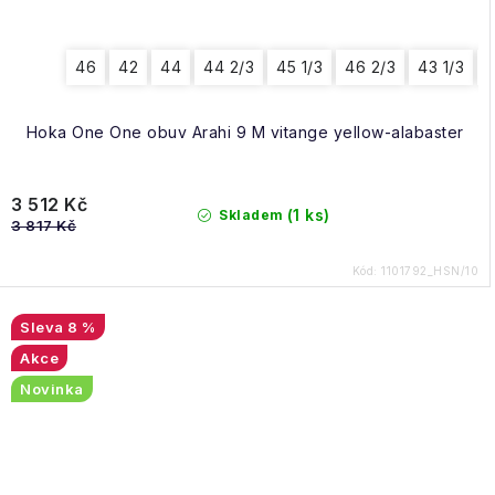
46
42
44
44 2/3
45 1/3
46 2/3
43 1/3
4
Hoka One One obuv Arahi 9 M vitange yellow-alabaster
3 512 Kč
(1 ks)
Skladem
3 817 Kč
Kód:
1101792_HSN/10
8 %
Akce
Novinka