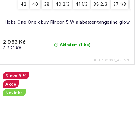
42
40
38
40 2/3
41 1/3
38 2/3
37 1/3
4
Hoka One One obuv Rincon 5 W alabaster-tangerine glow
2 963 Kč
(1 ks)
Skladem
3 221 Kč
Kód:
1101809_ARTN/10
8 %
Akce
Novinka