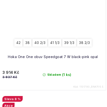
42
38
40 2/3
41 1/3
39 1/3
38 2/3
Hoka One One obuv Speedgoat 7 W black-pink opal
3 914 Kč
(1 ks)
Skladem
3 937 Kč
Kód:
1101780_BNKP/6.5
8 %
Akce