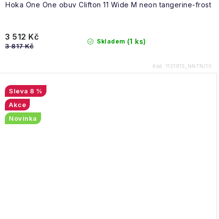
Hoka One One obuv Clifton 11 Wide M neon tangerine-frost
3 512 Kč
(1 ks)
Skladem
3 817 Kč
Kód:
1101815_NNTN/10
8 %
Akce
Novinka