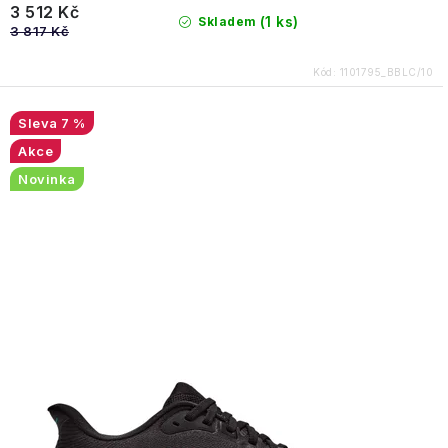
3 512 Kč
(1 ks)
Skladem
3 817 Kč
Kód:
1101795_BBLC/10
7 %
Akce
Novinka