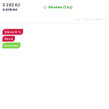
3 292 Kč
(1 ks)
Skladem
3 579 Kč
Kód:
1101770_BNKP/7.5
8 %
Akce
Novinka