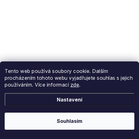
Tento web používá soubory cookie. Dalším
procházením tohoto webu vyjadřujete souhlas s jejich
používáním. Více informací
zde
.
Nastavení
Souhlasím
46
42
44
44 2/3
45 1/3
46 2/3
43 1/3
4