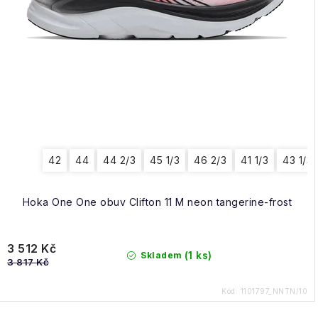
42
44
44 2/3
45 1/3
46 2/3
41 1/3
43 1/3
Hoka One One obuv Clifton 11 M neon tangerine-frost
3 512 Kč
(1 ks)
Skladem
3 817 Kč
Kód:
1101797_NNTN/10