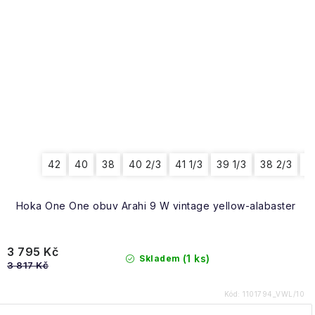
42
40
38
40 2/3
41 1/3
39 1/3
38 2/3
4
Hoka One One obuv Arahi 9 W vintage yellow-alabaster
3 795 Kč
(1 ks)
Skladem
3 817 Kč
Kód:
1101794_VWL/10