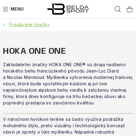
Přejít
Hled
na
obsah
Prodávané značky
SPORTY
BĚH
HOKA ONE ONE
GOLDBERGH
Zakladateľmi značky HOKA ONE ONE® sú dvaja nadšenci
horského behu francúzskeho pôvodu Jean-Luc Diard
BOGNER
a Nicolas Mermoud. Myšlienka vytvorenia modernej trailovej
obuvi, ktorá bude spoľahlivým kúskom aj pri tom
OBLEČENÍ
najnáročnejšom alpskom behu viedla k založeniu vlastnej
firmy, ktorá dnes konfiguruje na trhu bežeckej obuvi ako
popredný predajca so zaručenou kvalitou.
BOTY
V náročnom horskom teréne sa často využíva podrážka
DOPLŇKY
mohutného štýlu, preto vizuálny i technologický koncept
obuvi je opretý o túto myšlienku. Nápadná robustná