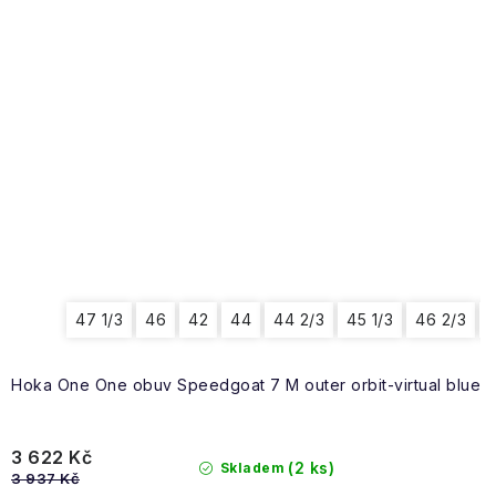
47 1/3
46
42
44
44 2/3
45 1/3
46 2/3
4
Hoka One One obuv Speedgoat 7 M outer orbit-virtual blue
3 622 Kč
(2 ks)
Skladem
3 937 Kč