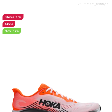
Kód:
1101801_BNNN/10
7 %
Akce
Novinka