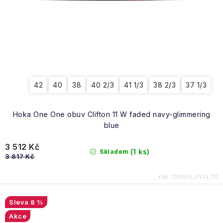
42
40
38
40 2/3
41 1/3
38 2/3
37 1/3
Hoka One One obuv Clifton 11 W faded navy-glimmering
blue
3 512 Kč
(1 ks)
Skladem
3 817 Kč
Kód:
1101802_FYGL/10
8 %
Akce