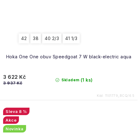
42
38
40 2/3
41 1/3
Hoka One One obuv Speedgoat 7 W black-electric aqua
3 622 Kč
(1 ks)
Skladem
3 937 Kč
Kód:
1101779_BCQ/6.5
8 %
Akce
Novinka