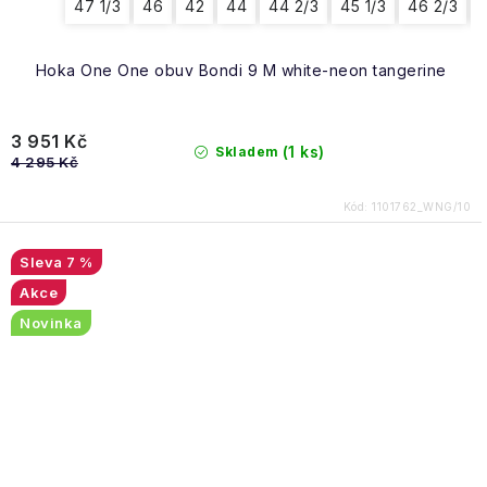
47 1/3
46
42
44
44 2/3
45 1/3
46 2/3
4
Hoka One One obuv Bondi 9 M white-neon tangerine
3 951 Kč
(1 ks)
Skladem
4 295 Kč
Kód:
1101762_WNG/10
7 %
Akce
Novinka