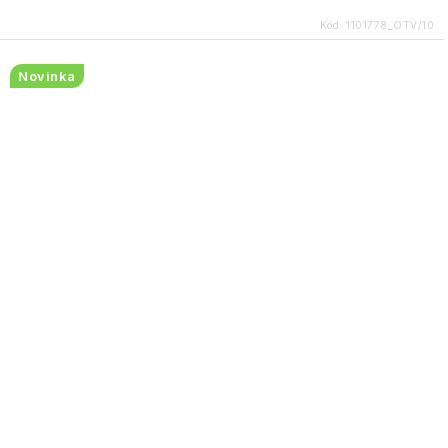
Kód:
1101778_OTV/10
Novinka