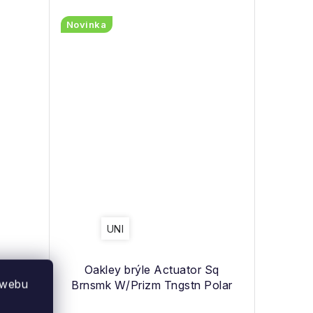
Novinka
UNI
 Steel
Oakley brýle Actuator Sq
 webu
r
Brnsmk W/Prizm Tngstn Polar