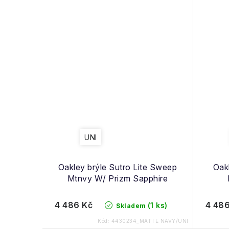
UNI
Oakley brýle Sutro Lite Sweep
Oakl
Mtnvy W/ Prizm Sapphire
4 486 Kč
4 486
(1 ks)
Skladem
Kód:
4430234_MATTE NAVY/UNI