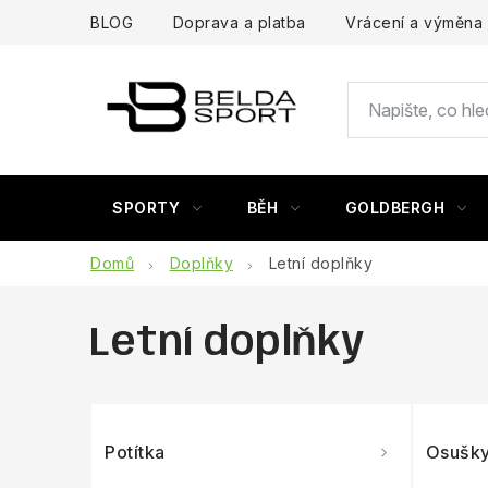
Přejít
BLOG
Doprava a platba
Vrácení a výměna
na
obsah
SPORTY
BĚH
GOLDBERGH
Domů
Doplňky
Letní doplňky
Letní doplňky
Potítka
Osušk