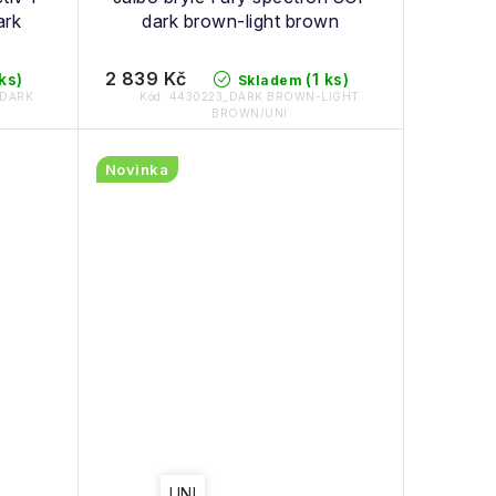
ark
dark brown-light brown
2 839 Kč
 ks)
(1 ks)
Skladem
-DARK
Kód:
4430223_DARK BROWN-LIGHT
BROWN/UNI
Novinka
UNI