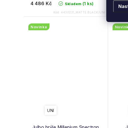
4 486 Kč
4 104
(1 ks)
Skladem
Nas
Kód:
4430231_MATTE BLACK/UNI
Novinka
Novin
UNI
Julbo brýle Millenium Spectron
J