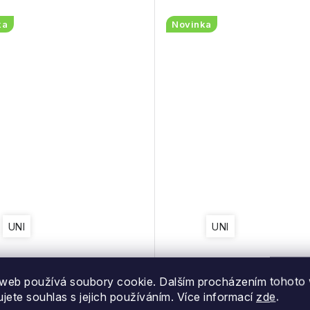
ka
Novinka
UNI
UNI
y brýle Hstn Mtblk/Polblk
Oakley brýle Holbrook Xl
web používá soubory cookie. Dalším procházením tohoto
W/ Prizm Black
W/ Prizm Black Pola
ujete souhlas s jejich používáním. Více informací
zde
.