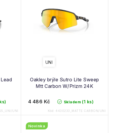
UNI
n Lead
Oakley brýle Sutro Lite Sweep
Mtt Carbon W/Prizm 24K
4 486 Kč
 ks)
(1 ks)
Skladem
55_UNI/UNI
Kód:
4430233_MATTE CARBON/UNI
Novinka