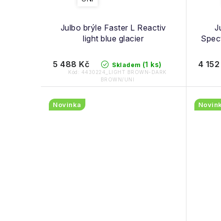
Julbo brýle Faster L Reactiv
J
light blue glacier
Spect
5 488 Kč
4 152
(1 ks)
Skladem
Kód:
4430224_LIGHT BROWN-DARK
BROWN/UNI
Novinka
Novin