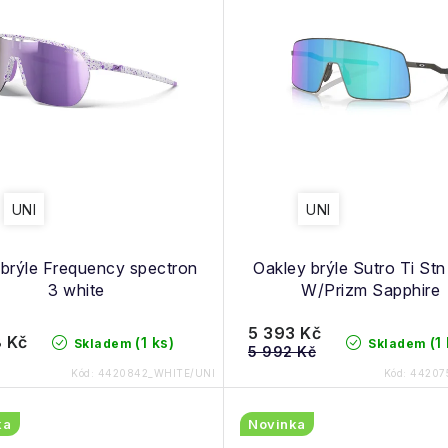
UNI
UNI
 brýle Frequency spectron
Oakley brýle Sutro Ti St
3 white
W/Prizm Sapphire
5 393 Kč
 Kč
(1 ks)
(1
Skladem
Skladem
5 992 Kč
Kód:
4420842_WHITE/UNI
Kód:
44207
ka
Novinka