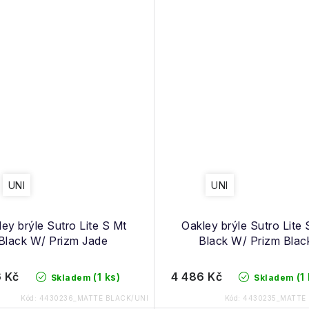
UNI
UNI
ey brýle Sutro Lite S Mt
Oakley brýle Sutro Lite 
Black W/ Prizm Jade
Black W/ Prizm Blac
 Kč
4 486 Kč
(1 ks)
(1
Skladem
Skladem
Kód:
4430236_MATTE BLACK/UNI
Kód:
4430235_MATTE 