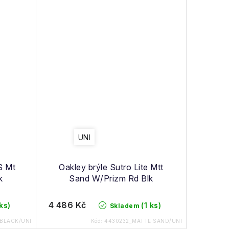
UNI
S Mt
Oakley brýle Sutro Lite Mtt
k
Sand W/Prizm Rd Blk
4 486 Kč
 ks)
(1 ks)
Skladem
BLACK/UNI
Kód:
4430232_MATTE SAND/UNI