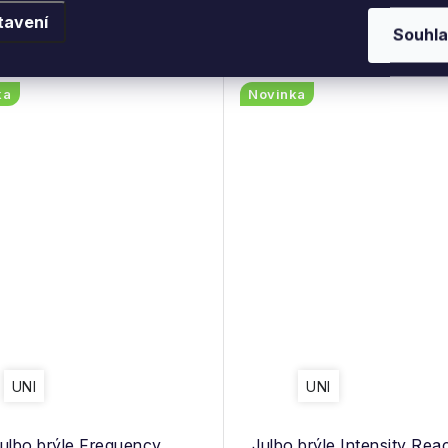
 Kč
5 059 Kč
(1 ks)
(1
Skladem
Skladem
tavení
Souhla
Kód:
4420837_MATTE BLACK/UNI
Kód:
4420838
ka
Novinka
UNI
UNI
ulbo brýle Frequency
Julbo brýle Intensity Reac