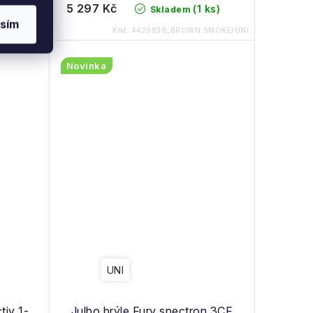
5 297 Kč
 ks)
(1 ks)
Skladem
sím
_STEEL/UNI
Kód:
4420839_BROWN SMOKE/UNI
Novinka
UNI
tiv 1-
Julbo brýle Fury spectron 3CF