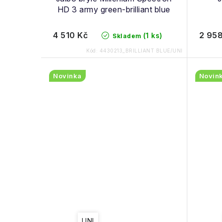
HD 3 army green-brilliant blue
4 510 Kč
2 958
(1 ks)
Skladem
Kód:
4430213_BRILLIANT BLUE/UNI
Novinka
Novin
UNI