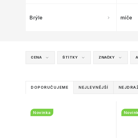
Brýle
míče
CENA
ŠTÍTKY
ZNAČKY
A
Ř
DOPORUČUJEME
NEJLEVNĚJŠÍ
NEJDRAŽ
a
z
V
Novinka
Novin
e
ý
n
p