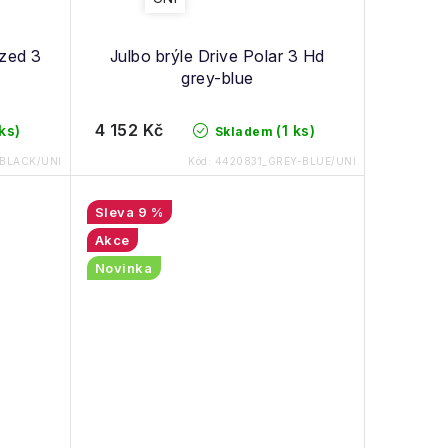
ized 3
Julbo brýle Drive Polar 3 Hd
grey-blue
4 152 Kč
 ks)
(1 ks)
Skladem
-BLACK/UNI
Kód:
4420831_GREY-BLUE/UNI
9 %
Akce
Novinka