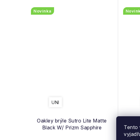
Novinka
Novin
UNI
Oakley brýle Sutro Lite Matte
Oakle
Tento 
Black W/ Prizm Sapphire
vyjadř