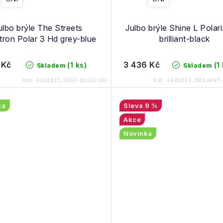
ulbo brýle The Streets
Julbo brýle Shine L Polar
ron Polar 3 Hd grey-blue
brilliant-black
 Kč
3 436 Kč
(1 ks)
(1
Skladem
Skladem
Kód:
4420833_GREY-BLUE/UNI
Kód:
4420834_BRILIANT
ka
9 %
Akce
Novinka