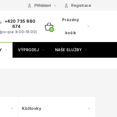
Přihlášení
Registrace
Prázdný
+420 735 880
674
(po–pia: 8:00–16:00)
NÁKUPNÍ
košík
KOŠÍK
Y
VÝPRODEJ
NAŠE SLUŽBY
ZNAČKY
Kšiltovky