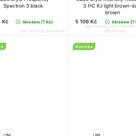
Spectron 3 black
3 HC KJ light brown-d
brown
 Kč
5 106 Kč
(1 ks)
(1
Skladem
Skladem
Kód:
4430222_LIGHT BROWN
Kód:
4430226_BLACK/UNI
BROWN/UNI
ka
Novinka
UNI
UNI