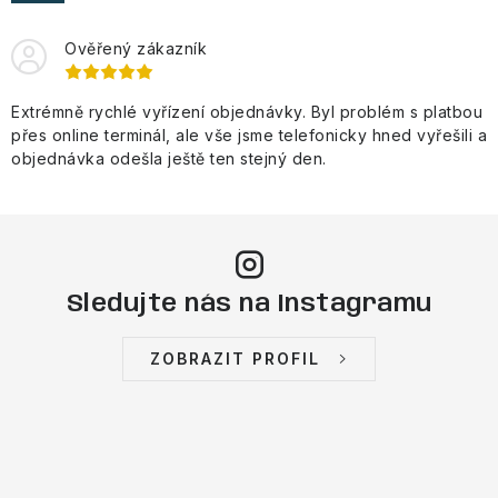
VÝPRODEJ
Ověřený zákazník
NAŠE SLUŽBY
Extrémně rychlé vyřízení objednávky. Byl problém s platbou
NEZAŘAZENÉ
přes online terminál, ale vše jsme telefonicky hned vyřešili a
objednávka odešla ještě ten stejný den.
NOVÝ IMPORT
ZIMNÍ SPORTY
LETNÍ SPORTY
Sledujte nás na Instagramu
EXTRAS
ZOBRAZIT PROFIL
ZNAČKY
BLOG
Doprava a platba
Vrácení a výměna zboží