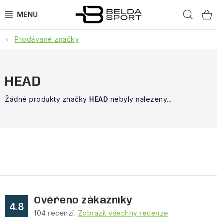
Přejít
Hled
na
obsah
Prodávané značky
SPORTY
BĚH
HEAD
GOLDBERGH
Žádné produkty značky
HEAD
nebyly nalezeny...
BOGNER
OBLEČENÍ
BOTY
DOPLŇKY
Ověřeno zákazníky
4.8
104
recenzí.
Zobrazit všechny recenze