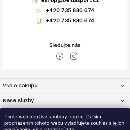
eshop
@
beldasport.cz
+420 735 880 674
+420 735 880 674
Z
á
Vše o nákupu
p
a
Doprava a platba
Naše služby
t
í
Vrácení zboží a výměna zboží
Kamenná prodejna
Výhody a slevy
Tento web používá soubory cookie. Dalším
procházením tohoto webu vyjadřujete souhlas s jejich
Reklamační řád
Bootfitting - tvarování lyžařských bot
Garance nejnižší ceny
používáním. Více informací
zde
.