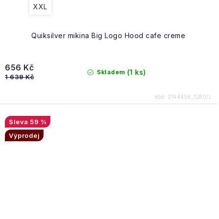
XXL
Quiksilver mikina Big Logo Hood cafe creme
656 Kč
(1 ks)
Skladem
1 639 Kč
Kód:
2144456_TJB0/L
59 %
Výprodej