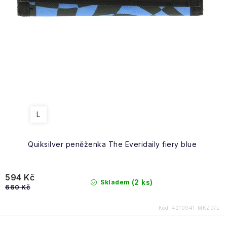
Obchodní podmínky
L
Quiksilver peněženka The Everidaily fiery blue
594 Kč
(2 ks)
Skladem
660 Kč
Kód:
4210941_MKZ0/L