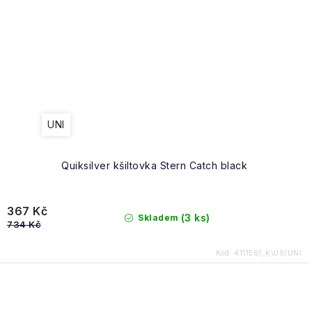
UNI
Quiksilver kšiltovka Stern Catch black
367 Kč
(3 ks)
Skladem
734 Kč
Kód:
4111561_KVJ0/UNI