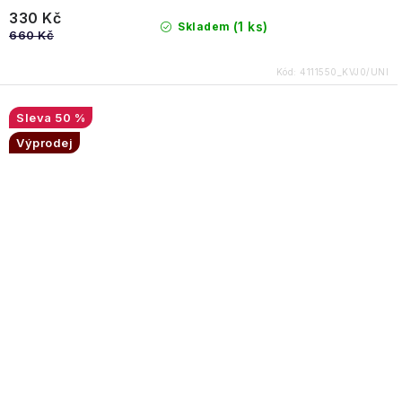
330 Kč
(1 ks)
Skladem
660 Kč
Kód:
4111550_KVJ0/UNI
50 %
Výprodej