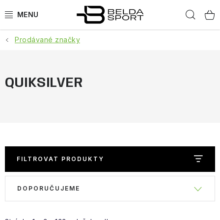
Přejít
Hled
na
obsah
Prodávané značky
SPORTY
BĚH
QUIKSILVER
GOLDBERGH
BOGNER
OBLEČENÍ
FILTROVAT PRODUKTY
BOTY
V
Ř
DOPORUČUJEME
ý
a
DOPLŇKY
p
z