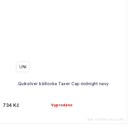
UNI
Quiksilver kšiltovka Taxer Cap midnight navy
734 Kč
Vyprodáno
Kód:
4111558_BSL0/UNI