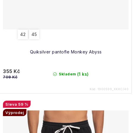
42
45
Quiksilver pantofle Monkey Abyss
355 Kč
(1 ks)
Skladem
709 Kč
Kód:
1900599_XKKC/40
59 %
Výprodej