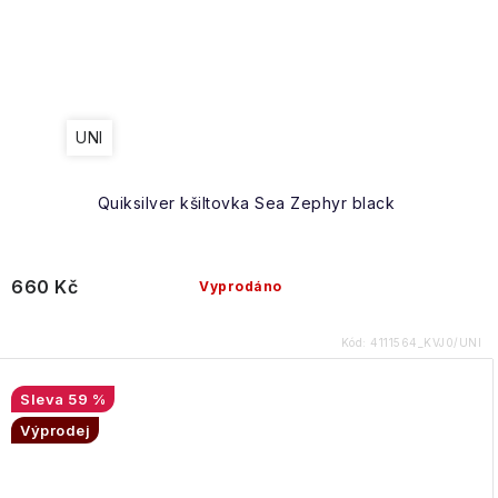
UNI
Quiksilver kšiltovka Sea Zephyr black
660 Kč
Vyprodáno
Kód:
4111564_KVJ0/UNI
59 %
Výprodej