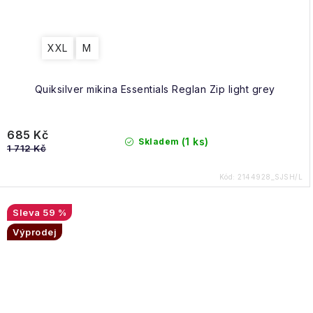
XXL
M
Quiksilver mikina Essentials Reglan Zip light grey
685 Kč
(1 ks)
Skladem
1 712 Kč
Kód:
2144928_SJSH/L
59 %
Výprodej