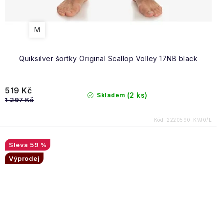
M
Quiksilver šortky Original Scallop Volley 17NB black
519 Kč
(2 ks)
Skladem
1 297 Kč
Kód:
2220590_KVJ0/L
59 %
Výprodej