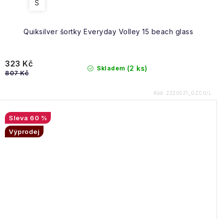
S
Quiksilver šortky Everyday Volley 15 beach glass
323 Kč
(2 ks)
Skladem
807 Kč
Kód:
2220521_GZC0/L
60 %
Výprodej