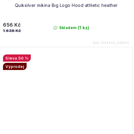
Quiksilver mikina Big Logo Hood athletic heather
656 Kč
(1 ks)
Skladem
1 639 Kč
Kód:
2144456_SGRH/L
50 %
Výprodej