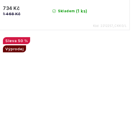
734 Kč
(1 ks)
Skladem
1 468 Kč
Kód:
2212257_CKK0/L
50 %
Výprodej