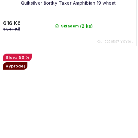
Quiksilver šortky Taxer Amphibian 19 wheat
616 Kč
(2 ks)
Skladem
1 541 Kč
Kód:
2220597_YGY0/L
50 %
Výprodej