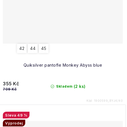
42
44
45
Quiksilver pantofle Monkey Abyss blue
355 Kč
(2 ks)
Skladem
709 Kč
Kód:
1900599_BYJ4/40
49 %
Výprodej