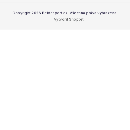
Podmínky ochrany osobních údajů
Copyright 2026
Beldasport.cz
. Všechna práva vyhrazena.
Heslo
Vytvořil Shoptet
PŘIHLÁSIT SE
Nová registrace
Zapomenuté heslo