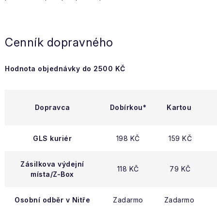
Cenník dopravného
Hodnota objednávky do 2500 KČ
Dopravca
Dobírkou*
Kartou
GLS kuriér
198 KČ
159 KČ
Zásilkova výdejní
118 KČ
79 KČ
místa/Z-Box
Osobní odběr v Nitře
Zadarmo
Zadarmo