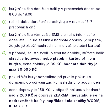
kurýrní služba doručuje balíky v pracovních dnech od
8:00 do 18:00
reálná doba doručení se pohybuje v rozmezí 3-7
pracovních dnů
kurýrní služba vám zašle SMS a email s informací o
odesílateli, čísle zásilky a hodnotě dobírky (v případě,
že jste již zboží neuhradili online vaší platební kartou)
v případě, že jste zvolili platbu na dobírku, můžete balík
uhradit
v hotovosti nebo platební kartou přímo u
kurýra
, cena dobírky je
39
KČ, hodnota dobírky je
max 20 000 KČ
pokud Vás kurýr nezastihne při prvním pokusu o
doručení, doručí vám zásilku následující pracovní den
cena dopravy je
159 KČ
, v případě nákupu v hodnotě
nad
2 200 KČ
je doprava
ZDARMA
(
nevztahuje se na
nadrozměrné balíky, například kola značky WOOM,
KTM a i...)