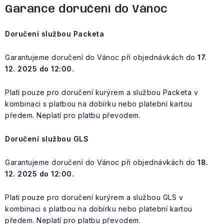
VÝPRODEJ
Garance doručení do Vánoc
NAŠE SLUŽBY
Doručení službou Packeta
NEZAŘAZENÉ
Garantujeme doručení do Vánoc při objednávkách do
17.
12. 2025 do 12:00.
NOVÝ IMPORT
Platí pouze pro doručení kurýrem a službou Packeta v
kombinaci s platbou na dobírku nebo platební kartou
ZIMNÍ SPORTY
předem. Neplatí pro platbu převodem.
LETNÍ SPORTY
Doručení službou GLS
EXTRAS
Garantujeme doručení do Vánoc při objednávkách do
18.
12. 2025 do 12:00.
ZNAČKY
Platí pouze pro doručení kurýrem a službou GLS v
kombinaci s platbou na dobírku nebo platební kartou
BLOG
Doprava a platba
Vrácení a výměna zboží
Obch
předem. Neplatí pro platbu převodem.