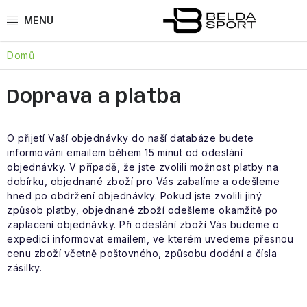
Přejít
na
obsah
Domů
SPORTY
Doprava a platba
BĚH
GOLDBERGH
O přijetí Vaší objednávky do naší databáze budete
informováni emailem během 15 minut od odeslání
BOGNER
objednávky. V případě, že jste zvolili možnost platby na
dobírku, objednané zboží pro Vás zabalíme a odešleme
hned po obdržení objednávky. Pokud jste zvolili jiný
OBLEČENÍ
způsob platby, objednané zboží odešleme okamžitě po
zaplacení objednávky. Při odeslání zboží Vás budeme
o
BOTY
expedici informovat emailem, ve kterém uvedeme přesnou
cenu zboží včetně poštovného, způsobu dodání a čísla
zásilky.
DOPLŇKY