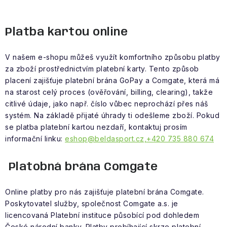
Platba kartou online
V našem e-shopu můžeš využít komfortního způsobu platby
za zboží prostřednictvím platební karty. Tento způsob
placení zajišťuje platební brána GoPay a Comgate, která má
na starost celý proces (ověřování, billing, clearing), takže
citlivé údaje, jako např. číslo vůbec neprochází přes náš
systém. Na základě přijaté úhrady ti odešleme zboží. Pokud
se platba platební kartou nezdaří, kontaktuj prosím
informační linku:
eshop@beldasport.cz,+420 735 880 674
Platobná brána Comgate
Online platby pro nás zajišťuje platební brána Comgate.
Poskytovatel služby, společnost Comgate a.s. je
licencovaná Platební instituce působící pod dohledem
České národní banky. Platby probíhající skrze platební