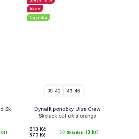
Akce
Novinka
39-42
43-46
id Sk
Dynafit ponožky Ultra Crew
Skblack out ultra orange
513 Kč
 ks)
(3 ks)
Skladem
570 Kč