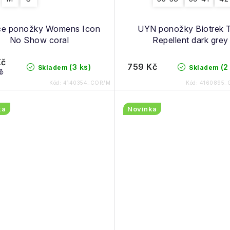
ce ponožky Womens Icon
UYN ponožky Biotrek T
No Show coral
Repellent dark grey
Kč
759 Kč
(3 ks)
(2
Skladem
Skladem
č
Kód:
4140354_COR/M
Kód:
4160895_
ka
Novinka