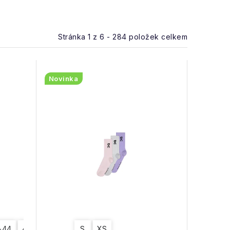
Stránka
1
z
6
-
284
položek celkem
Novinka
-44
45-47
S
XS