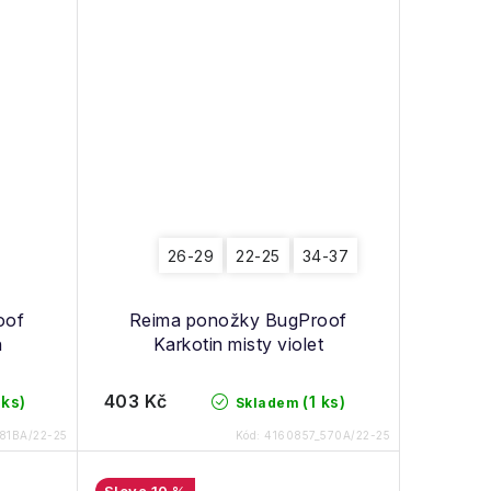
26-29
22-25
34-37
oof
Reima ponožky BugProof
n
Karkotin misty violet
403 Kč
 ks)
(1 ks)
Skladem
81BA/22-25
Kód:
4160857_570A/22-25
10 %