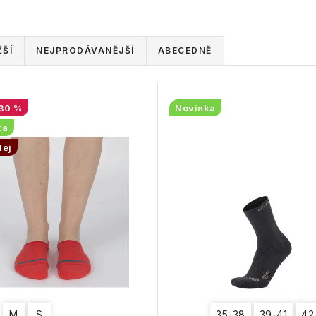
ŠÍ
NEJPRODÁVANĚJŠÍ
ABECEDNĚ
30 %
Novinka
ka
dej
M
S
35-38
39-41
42