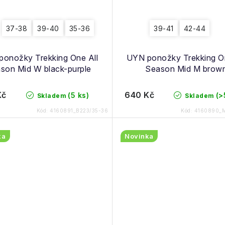
37-38
39-40
35-36
39-41
42-44
onožky Trekking One All
UYN ponožky Trekking On
son Mid W black-purple
Season Mid M brow
Kč
640 Kč
(5 ks)
(>
Skladem
Skladem
Kód:
4160891_B223/35-36
Kód:
4160890_M
ka
Novinka