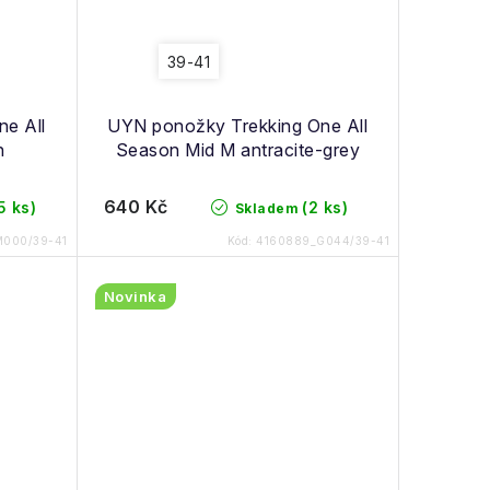
39-41
e All
UYN ponožky Trekking One All
n
Season Mid M antracite-grey
640 Kč
5 ks)
(2 ks)
Skladem
000/39-41
Kód:
4160889_G044/39-41
Novinka