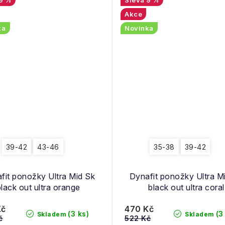
Akce
ka
Novinka
39-42
43-46
35-38
39-42
fit ponožky Ultra Mid Sk
Dynafit ponožky Ultra M
black out ultra orange
black out ultra coral
Kč
470 Kč
(3 ks)
(3
Skladem
Skladem
č
522 Kč