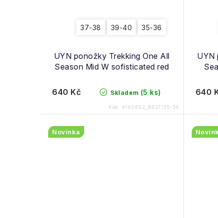
37-38
39-40
35-36
UYN ponožky Trekking One All
UYN p
Season Mid W sofisticated red
Sea
640 Kč
640 
(5 ks)
Skladem
Kód:
4160892_R627/35-36
Novinka
Novin