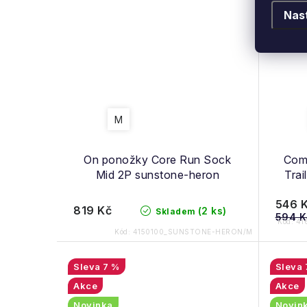
Nas
M
On ponožky Core Run Sock
Comp
Mid 2P sunstone-heron
Trai
546 
819 Kč
(2 ks)
Skladem
594 K
Kód:
41
Kód:
4150100_SUNSTONE-HERON/M
7 %
Akce
Akce
Novinka
Novin