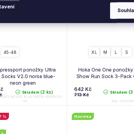
tavení
Souhla
45-48
XL
M
L
S
ressport ponožky Ultra
Hoka One One ponožky
l Socks V2.0 norse blue-
Show Run Sock 3-Pack 
neon green
Kč
642 Kč
(2 ks)
(3
Skladem
Skladem
č
713 Kč
60881_NORSE BLUE-NEON GREEN/42-
44
Kód:
414034
7 %
Novinka
ka