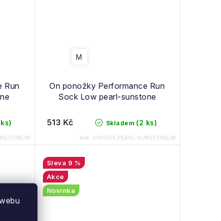
M
e Run
On ponožky Performance Run
one
Sock Low pearl-sunstone
513 Kč
 ks)
(2 ks)
Skladem
UNSTONE/M
Kód:
4140353_PEARL-SUNSTONE/M
9 %
Akce
Novinka
 webu