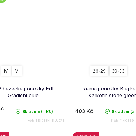
IV
V
26-29
30-33
 bežecké ponožky Edt.
Reima ponožky BugPr
Gradient blue
Karkotin stone gree
Kč
403 Kč
(1 ks)
(3
Skladem
Skladem
č
Kód:
4160886_BLUE/III
Kód:
4160859_
9 %
9 %