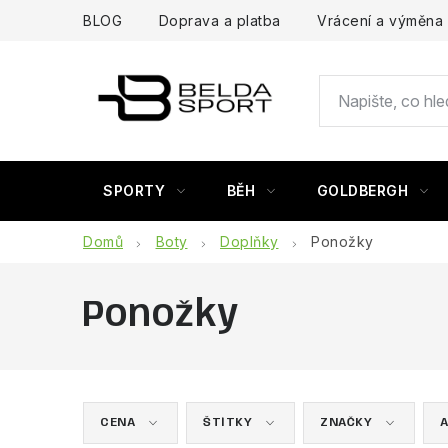
Přejít
BLOG
Doprava a platba
Vrácení a výměna
na
obsah
SPORTY
BĚH
GOLDBERGH
Domů
Boty
Doplňky
Ponožky
Ponožky
CENA
ŠTÍTKY
ZNAČKY
A