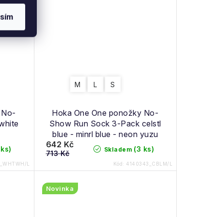
sím
M
L
S
 No-
Hoka One One ponožky No-
white
Show Run Sock 3-Pack celstl
blue - minrl blue - neon yuzu
642 Kč
 ks)
(3 ks)
Skladem
713 Kč
4_WHTWH/L
Kód:
4140343_CBLM/L
Novinka