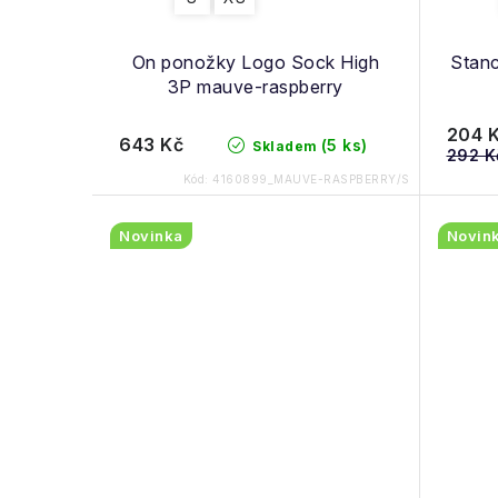
u
d
k
u
On ponožky Logo Sock High
Stan
t
3P mauve-raspberry
k
ů
204 
t
643 Kč
(5 ks)
Skladem
292 K
ů
Kód:
4160899_MAUVE-RASPBERRY/S
Novinka
Novin