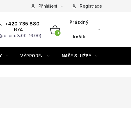
Přihlášení
Registrace
Prázdný
+420 735 880
674
(po–pia: 8:00–16:00)
NÁKUPNÍ
košík
KOŠÍK
Y
VÝPRODEJ
NAŠE SLUŽBY
ZNAČKY