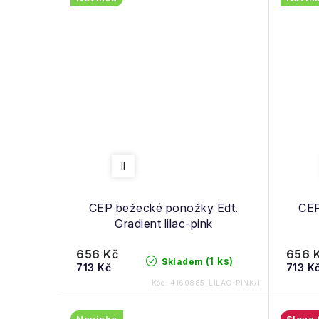
II
CEP bežecké ponožky Edt.
CEP
Gradient lilac-pink
656 Kč
656 
(1 ks)
Skladem
713 Kč
713 K
Kód:
4160885_LILAC-PINK/II
Novinka