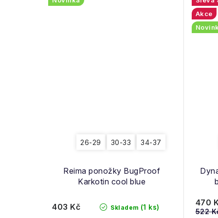
Akce
Novin
26-29
30-33
34-37
Reima ponožky BugProof
Dyna
Karkotin cool blue
470 
403 Kč
(1 ks)
Skladem
522 K