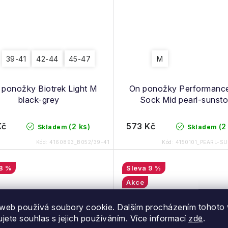
39-41
42-44
45-47
M
ponožky Biotrek Light M
On ponožky Performanc
black-grey
Sock Mid pearl-sunst
Kč
573 Kč
(2 ks)
(2
Skladem
Skladem
Kód:
4160893_B052/39-41
Kód:
4150101_PEARL-S
8 %
9 %
Akce
ka
Novinka
web používá soubory cookie. Dalším procházením tohoto
ujete souhlas s jejich používáním. Více informací
zde
.