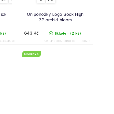
ick
On ponožky Logo Sock High
3P orchid-bloom
643 Kč
 ks)
(2 ks)
Skladem
G546/35-38
Kód:
4160887_ORCHID-BLOOM/S
Novinka