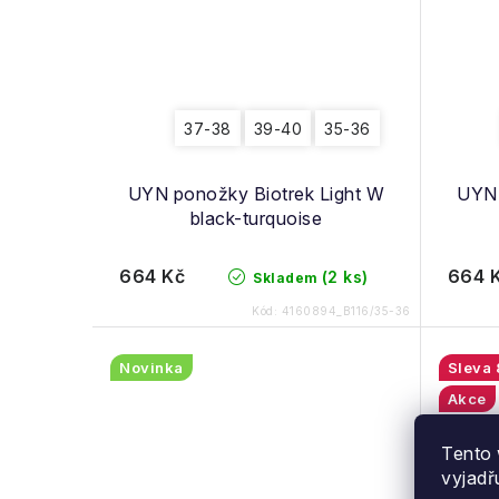
37-38
39-40
35-36
UYN ponožky Biotrek Light W
UYN 
black-turquoise
664 Kč
664 
(2 ks)
Skladem
Kód:
4160894_B116/35-36
Novinka
Akce
Novin
Tento 
vyjadř