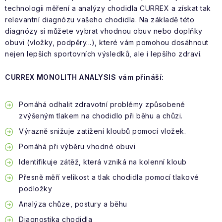
VÝPRODEJ
technologii měření a analýzy chodidla CURREX a získat tak
relevantní diagnózu vašeho chodidla. Na základě této
NAŠE SLUŽBY
diagnózy si můžete vybrat vhodnou obuv nebo doplňky
obuvi (vložky, podpěry...), které vám pomohou dosáhnout
NEZAŘAZENÉ
nejen lepších sportovních výsledků, ale i lepšího zdraví.
CURREX MONOLITH ANALYSIS vám přináší:
NOVÝ IMPORT
ZIMNÍ SPORTY
Pomáhá odhalit zdravotní problémy způsobené
zvýšeným tlakem na chodidlo při běhu a chůzi.
LETNÍ SPORTY
Výrazně snižuje zatížení kloubů pomocí vložek.
Pomáhá při výběru vhodné obuvi
EXTRAS
Identifikuje zátěž, která vzniká na kolenní kloub
Přesně měří velikost a tlak chodidla pomocí tlakové
ZNAČKY
podložky
Analýza chůze, postury a běhu
BLOG
Doprava a platba
Vrácení a výměna zboží
Diagnostika chodidla