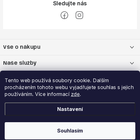
Z
á
Vše o nákupu
p
a
Doprava a platba
Naše služby
t
í
Vrácení zboží a výměna zboží
Kamenná prodejna
Výhody a slevy
Tento web používá soubory cookie. Dalším
procházením tohoto webu vyjadřujete souhlas s jejich
Reklamační řád
Bootfitting - tvarování lyžařských bot
Garance nejnižší ceny
používáním. Více informací
zde
.
Přihlášení
E-mail
Obchodní podmínky
Analýza chodidla Currex
VĚRNOSTNÍ PROGRAM
Nastavení
Podmínky ochrany osobních údajů
Souhlasím
Copyright 2026
Beldasport.cz
. Všechna práva vyhrazena.
Heslo
Vytvořil Shoptet