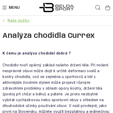
Přejít
Hled
na
obsah
Naše služby
SPORTY
Analýza chodidla Currex
BĚH
GOLDBERGH
K čemu je analýza chodidel dobrá ?
BOGNER
Chodidlo tvoří opěrný základ našeho držení těla. Při nošení
nesprávné obuvi může dojít k určité deformaci svalů a
OBLEČENÍ
kostry chodidla, což se zejména u sportovců a lidí s
aktivnějším životním stylem může projevit různými
BOTY
zdravotními problémy v oblasti opory kostry, držení těla
(postoj při chůzi a běhu) a páteře. Je proto nezbytné
vybírat vycházkovou nebo sportovní obuv s ohledem na
DOPLŇKY
dlouhodobé účinky používání obuvi. V naší prodejně, jako
první na Slovensku, můžete využít bezplatnou a jedinečnou