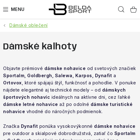
Přejít
Hled
na
obsah
Dámské oblečení
SPORTY
BĚH
Dámské kalhoty
GOLDBERGH
Objavte prémiové
dámske nohavice
od svetových značiek
Sportalm, Goldbergh, Salewa, Karpos, Dynafit
BOGNER
a
Ortovox
, ktoré spájajú štýl, funkčnosť a pohodlie. V ponuke
nájdete elegantné aj technické modely – od
dámskych
OBLEČENÍ
športových nohavíc
ideálnych na aktívne dni, cez ľahké
dámske letné nohavice
až po odolné
dámske turistické
BOTY
nohavice
vhodné do náročných podmienok.
DOPLŇKY
Značka
Dynafit
ponúka vysokovýkonné
dámske nohavice
pre outdoor a skialpové dobrodružstvá, zatiaľ čo
Sportalm