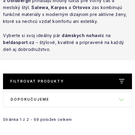
a
VÝPRODEJ
Goldbergh
prinášajú módny luxus pre voľný čas a
mestský štýl.
Salewa, Karpos
a
Ortovox
zas kombinujú
funkčné materiály s moderným dizajnom pre aktívne ženy,
NAŠE SLUŽBY
ktoré sa nechcú vzdať komfortu ani estetiky.
NEZAŘAZENÉ
Vyberte si svoj ideálny pár
dámskych nohavíc
na
beldasport.cz
– štýlové, kvalitné a pripravené na každý
NOVÝ IMPORT
deň aj dobrodružstvo.
ZIMNÍ SPORTY
LETNÍ SPORTY
FILTROVAT PRODUKTY
Ř
EXTRAS
V
DOPORUČUJEME
a
ý
ZNAČKY
z
p
e
Stránka
1
z
2
-
69
položek celkem
i
BLOG
Doprava a platba
Vrácení a výměna zboží
n
s