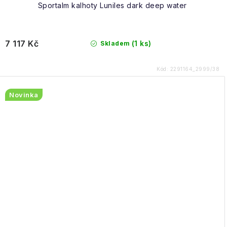
Sportalm kalhoty Luniles dark deep water
7 117 Kč
(1 ks)
Skladem
Kód:
2291164_2999/38
Novinka