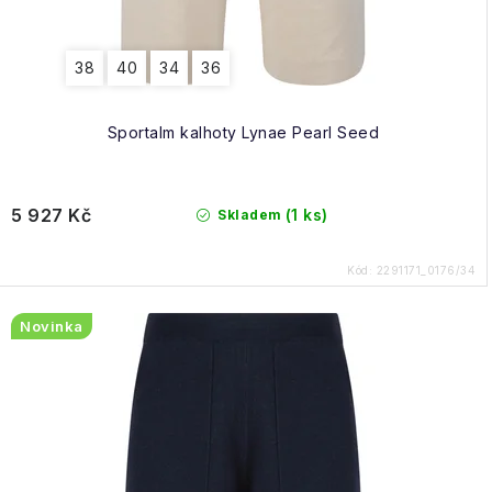
38
40
34
36
Sportalm kalhoty Lynae Pearl Seed
5 927 Kč
(1 ks)
Skladem
Kód:
2291171_0176/34
Novinka