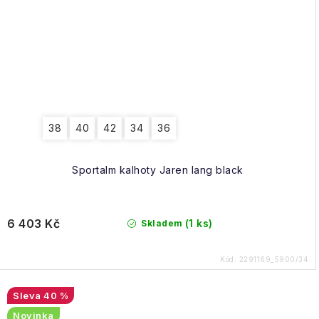
38
40
42
34
36
Sportalm kalhoty Jaren lang black
6 403 Kč
(1 ks)
Skladem
Kód:
2291169_5900/34
40 %
Novinka