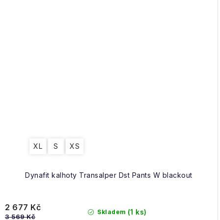
XL
S
XS
Dynafit kalhoty Transalper Dst Pants W blackout
2 677 Kč
(1 ks)
Skladem
3 569 Kč