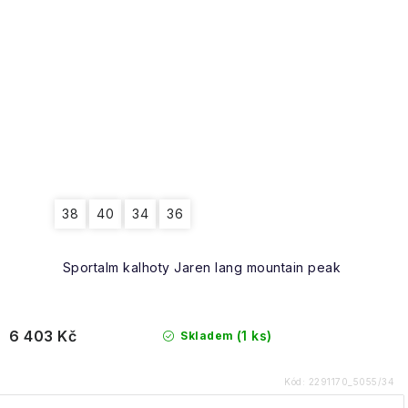
38
40
34
36
Sportalm kalhoty Jaren lang mountain peak
6 403 Kč
(1 ks)
Skladem
Kód:
2291170_5055/34