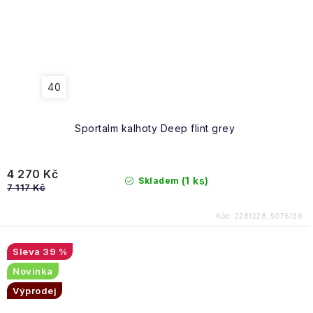
40
Sportalm kalhoty Deep flint grey
4 270 Kč
(1 ks)
Skladem
7 117 Kč
Kód:
2281228_5076/36
39 %
Novinka
Výprodej