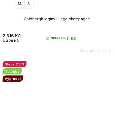
M
S
Goldbergh legíny Lunge champagne
2 316 Kč
(1 ks)
Skladem
3 308 Kč
Kód:
2242550_8160/M
25 %
Novinka
Výprodej