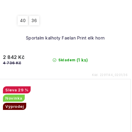
40
36
Sportalm kalhoty Faelan Print elk horn
2 842 Kč
(1 ks)
Skladem
4 736 Kč
Kód:
2291144_0201/36
29 %
Novinka
Výprodej