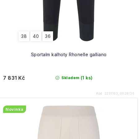
38
40
36
Sportalm kalhoty Rhonelle galliano
7 831 Kč
(1 ks)
Skladem
Kód:
2291163_0028/36
Novinka