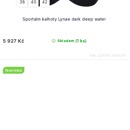
38
40
42
Sportalm kalhoty Lynae dark deep water
5 927 Kč
(1 ks)
Skladem
Kód:
2291165_2999/38
Novinka