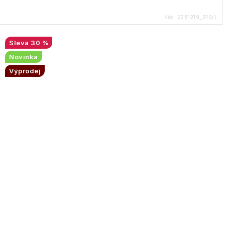
Kód:
2281219_910/L
30 %
Novinka
Výprodej