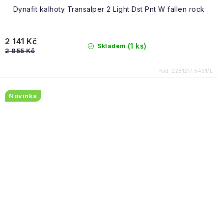
Dynafit kalhoty Transalper 2 Light Dst Pnt W fallen rock
2 141 Kč
(1 ks)
Skladem
2 855 Kč
Kód:
2281217_5491/L
Novinka