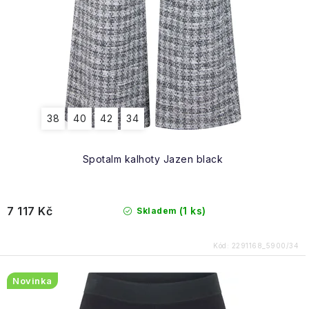
38
40
42
34
Spotalm kalhoty Jazen black
7 117 Kč
(1 ks)
Skladem
Kód:
2291168_5900/34
Novinka