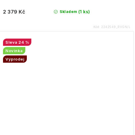
2 379 Kč
(1 ks)
Skladem
Kód:
2242549_RVGN/L
24 %
Novinka
Výprodej