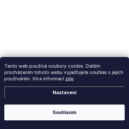
Tento web používá soubory cookie. Dalším
M
XS
procházením tohoto webu vyjadřujete souhlas s jejich
používáním. Více informací
zde
.
Goldbergh kalhoty Blissia white
Nastavení
4 982 Kč
(1 ks)
Skladem
7 117 Kč
Souhlasím
Kód:
2291128_8000/M