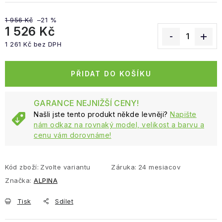
1 956 Kč
–21 %
1 526 Kč
1 261 Kč bez DPH
Měrná cena:
PŘIDAT DO KOŠÍKU
GARANCE NEJNIŽŠÍ CENY!
Našli jste tento produkt někde levněji?
Napište
nám odkaz na rovnaký model, velikost a barvu a
cenu vám dorovnáme!
Kód zboží:
Zvolte variantu
Záruka
:
24 mesiacov
Značka:
ALPINA
Tisk
Sdílet