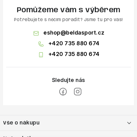
Pomůžeme vám s výběrem
Potřebujete s něčím poradit? Jsme tu pro vás!
eshop
@
beldasport.cz
+420 735 880 674
+420 735 880 674
Z
á
Vše o nákupu
p
a
Doprava a platba