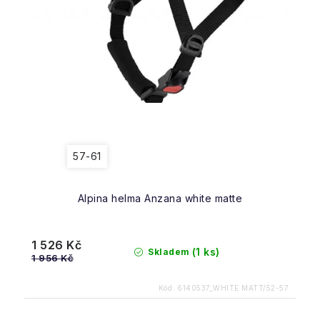
57-61
Alpina helma Anzana white matte
1 526 Kč
(1 ks)
Skladem
1 956 Kč
Kód:
6140537_WHITE MATT/52-57