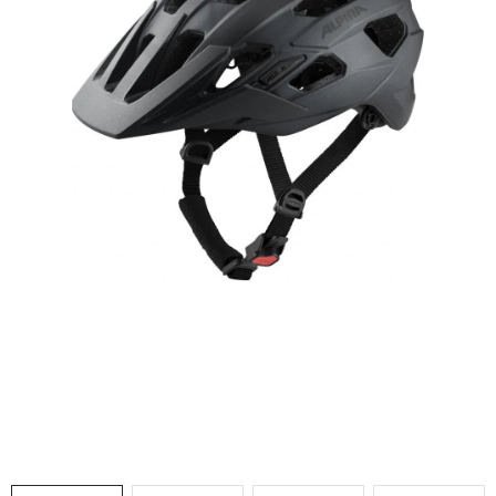
VÝPRODEJ
NAŠE SLUŽBY
NEZAŘAZENÉ
NOVÝ IMPORT
ZIMNÍ SPORTY
LETNÍ SPORTY
EXTRAS
ZNAČKY
BLOG
Doprava a platba
Vrácení a výměna zboží