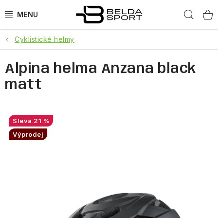
Přejít
Hled
na
obsah
Cyklistické helmy
SPORTY
Alpina helma Anzana black
BĚH
matt
GOLDBERGH
BOGNER
21 %
Výprodej
OBLEČENÍ
BOTY
DOPLŇKY