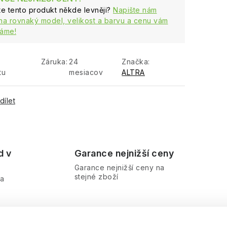
ste tento produkt někde levněji?
Napište nám
na rovnaký model, velikost a barvu a cenu vám
áme!
Záruka
:
24
Značka:
tu
mesiacov
ALTRA
dílet
d v
Garance nejnižší ceny
Garance nejnižší ceny na
stejné zboží
ra