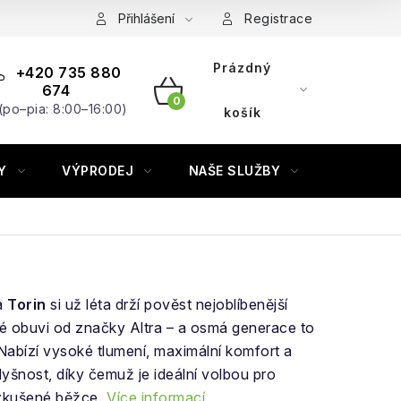
Přihlášení
Registrace
Prázdný
+420 735 880
674
(po–pia: 8:00–16:00)
NÁKUPNÍ
košík
KOŠÍK
Y
VÝPRODEJ
NAŠE SLUŽBY
ZNAČKY
a
Torin
si už léta drží pověst nejoblíbenější
ké obuvi od značky Altra – a osmá generace to
 Nabízí vysoké tlumení, maximální komfort a
dyšnost, díky čemuž je ideální volbou pro
 zkušené běžce.
Více informací