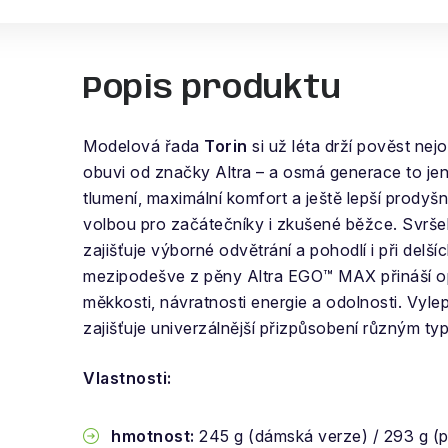
Popis produktu
Modelová řada
Torin
si už léta drží pověst nejo
obuvi od značky Altra – a osmá generace to jen
tlumení, maximální komfort a ještě lepší prodyšn
volbou pro začátečníky i zkušené běžce. Svrše
zajišťuje výborné odvětrání a pohodlí i při delš
mezipodešve z pěny Altra EGO™ MAX přináší op
měkkosti, návratnosti energie a odolnosti. Vyle
zajišťuje univerzálnější přizpůsobení různým t
Vlastnosti:
hmotnost:
245 g (dámská verze) / 293 g (