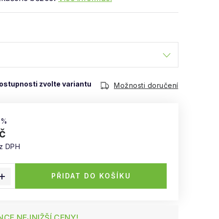
Možnosti doručení
 %
č
ez DPH
:
PŘIDAT DO KOŠÍKU
CE NEJNIŽŠÍ CENY!