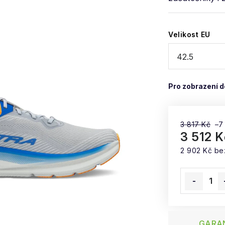
Velikost EU
3 817 Kč
–7
3 512 K
2 902 Kč b
Měrná cena
GARAN