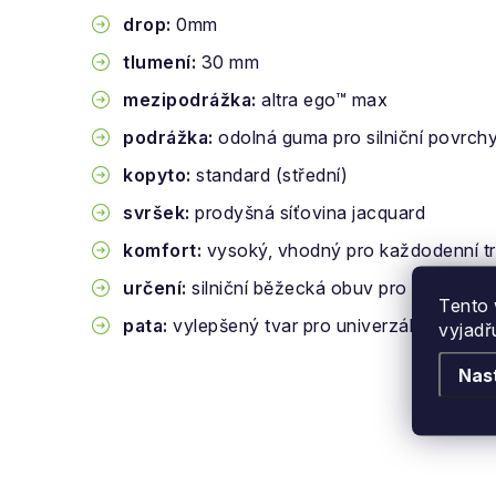
drop:
0mm
tlumení:
30 mm
mezipodrážka:
altra ego™ max
podrážka:
odolná guma pro silniční povrch
kopyto:
standard (střední)
svršek:
prodyšná síťovina jacquard
komfort:
vysoký, vhodný pro každodenní tré
určení:
silniční běžecká obuv pro začátečník
Tento 
pata:
vylepšený tvar pro univerzálnější při
vyjadř
Nas