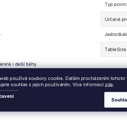
Typ povr
Určené pr
JednotkaVe
y
TableSize
nink i delší běhy
y i pokročilé
web používá soubory cookie. Dalším procházením tohoto
způsobení
ujete souhlas s jejich používáním. Více informací
zde
.
tavení
Souhla