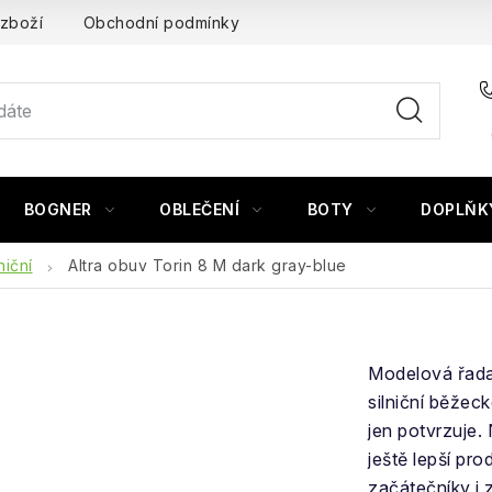
 zboží
Obchodní podmínky
BOGNER
OBLEČENÍ
BOTY
DOPLŇK
niční
Altra obuv Torin 8 M dark gray-blue
Modelová řad
silniční běžec
jen potvrzuje.
ještě lepší pro
začátečníky i