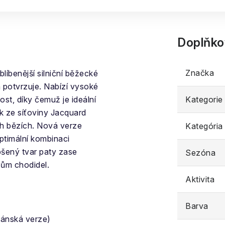
Doplňko
Značka
blíbenější silniční běžecké
 potvrzuje. Nabízí vysoké
ost, díky čemuž je ideální
Kategorie
k ze síťoviny Jacquard
ích bězích. Nová verze
Kategória
timální kombinaci
pšený tvar paty zase
Sezóna
ypům chodidel.
Aktivita
Barva
pánská verze)