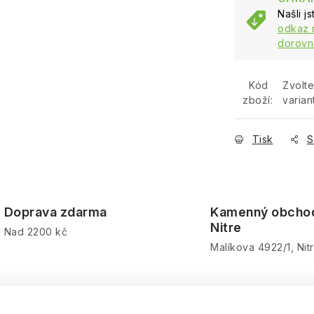
Našli j
odkaz 
dorovn
Kód
Zvolte
zboží:
varian
Tisk
S
Doprava zdarma
Kamenný obcho
Nitre
Nad 2200 kč
Malíkova 4922/1, Nit