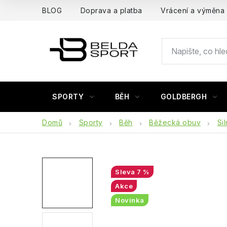
Přejít
BLOG
Doprava a platba
Vrácení a výměna
na
obsah
SPORTY
BĚH
GOLDBERGH
Domů
Sporty
Běh
Běžecká obuv
Sil
7 %
Akce
Novinka