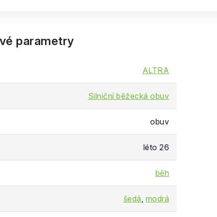
vé parametry
ALTRA
Silniční běžecká obuv
obuv
léto 26
běh
šedá
,
modrá