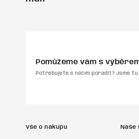
Pomůžeme vám s výběre
Potřebujete s něčím poradit? Jsme tu 
Z
á
Vše o nákupu
Naše 
p