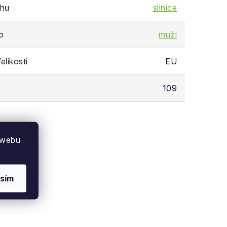
chu
silnice
o
muži
likosti
EU
109
 webu
sím