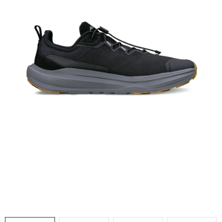
VÝPRODEJ
NAŠE SLUŽBY
NEZAŘAZENÉ
NOVÝ IMPORT
ZIMNÍ SPORTY
LETNÍ SPORTY
EXTRAS
ZNAČKY
BLOG
Doprava a platba
Vrácení a výměna zboží