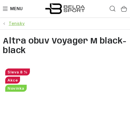
Přejít
Hled
na
obsah
Tenisky
SPORTY
Altra obuv Voyager M black-
BĚH
black
GOLDBERGH
BOGNER
8 %
Akce
OBLEČENÍ
Novinka
BOTY
DOPLŇKY