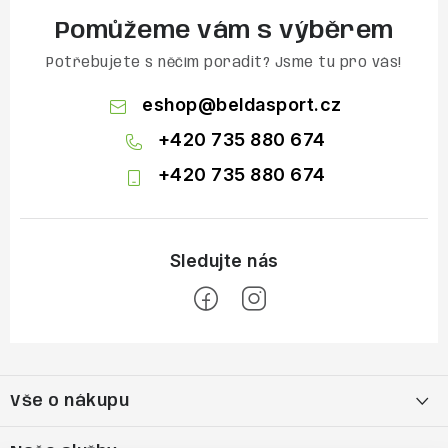
Pomůžeme vám s výběrem
Potřebujete s něčím poradit? Jsme tu pro vás!
eshop
@
beldasport.cz
+420 735 880 674
+420 735 880 674
Z
á
Vše o nákupu
p
a
Doprava a platba