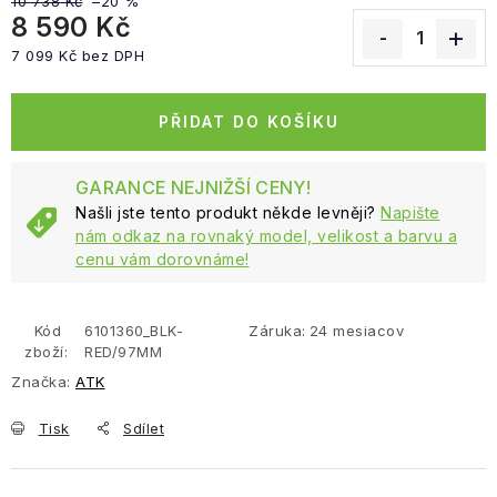
10 738 Kč
–20 %
8 590 Kč
7 099 Kč bez DPH
Měrná cena:
PŘIDAT DO KOŠÍKU
GARANCE NEJNIŽŠÍ CENY!
Našli jste tento produkt někde levněji?
Napište
nám odkaz na rovnaký model, velikost a barvu a
cenu vám dorovnáme!
Kód
6101360_BLK-
Záruka
:
24 mesiacov
zboží:
RED/97MM
Značka:
ATK
Tisk
Sdílet