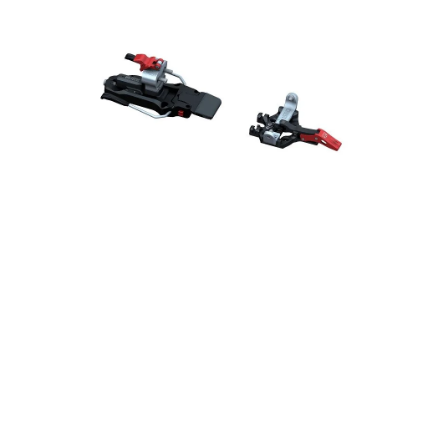
VÝPRODEJ
NAŠE SLUŽBY
NEZAŘAZENÉ
NOVÝ IMPORT
ZIMNÍ SPORTY
LETNÍ SPORTY
EXTRAS
ZNAČKY
BLOG
Doprava a platba
Vrácení a výměna zboží