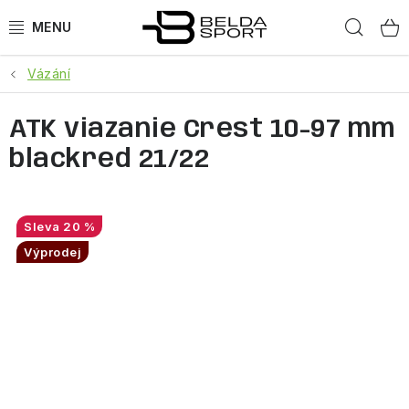
Přejít
Hled
na
obsah
Vázání
SPORTY
ATK viazanie Crest 10-97 mm
BĚH
blackred 21/22
GOLDBERGH
BOGNER
20 %
Výprodej
OBLEČENÍ
BOTY
DOPLŇKY