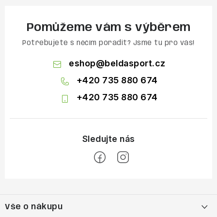
Pomůžeme vám s výběrem
Potřebujete s něčím poradit? Jsme tu pro vás!
eshop
@
beldasport.cz
+420 735 880 674
+420 735 880 674
Z
á
Vše o nákupu
p