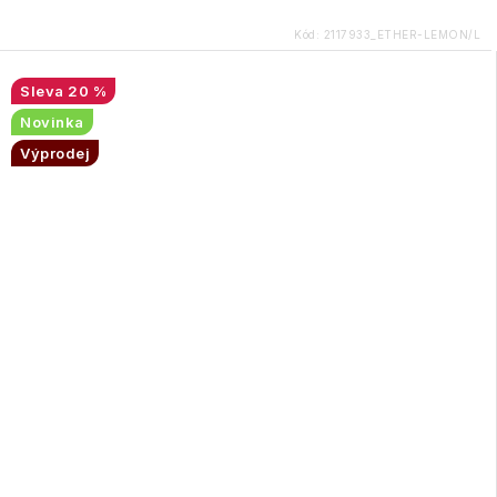
Kód:
2117933_ETHER-LEMON/L
20 %
Novinka
Výprodej