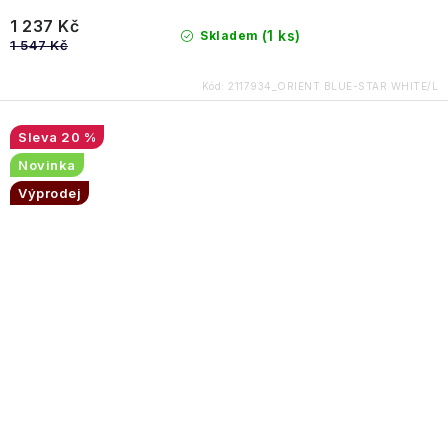
1 237 Kč
(1 ks)
Skladem
1 547 Kč
Kód:
2117934_ORIENT BLUE-STAR WHITE/L
20 %
Novinka
Výprodej