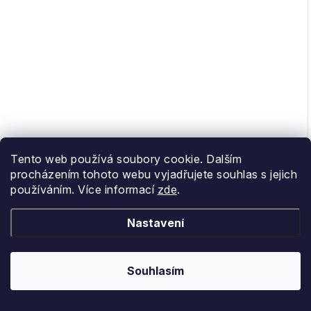
Tento web používá soubory cookie. Dalším
procházením tohoto webu vyjadřujete souhlas s jejich
používáním. Více informací
zde
.
Nastavení
XL
M
L
Souhlasím
Compressport boxerky Seamless Boxer M black