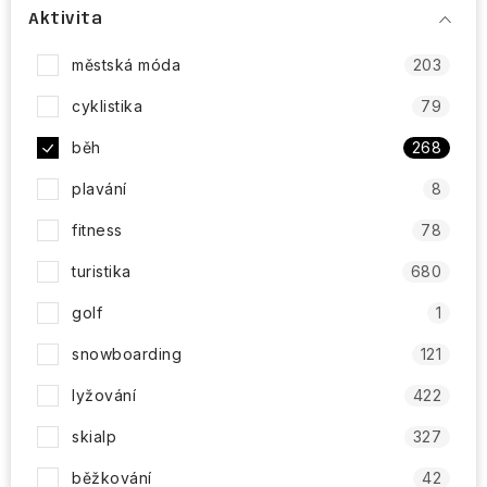
Obchodní podmínky
Aktivita
městská móda
203
cyklistika
79
běh
268
plavání
8
fitness
78
turistika
680
golf
1
snowboarding
121
lyžování
422
skialp
327
běžkování
42