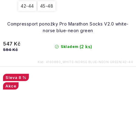
42-44
45-48
Compressport ponožky Pro Marathon Socks V2.0 white-
norse blue-neon green
547 Kč
(2 ks)
Skladem
594 Kč
Kód:
4160880_WHITE-NORSE BLUE-NEON GREEN/42-44
8 %
Akce