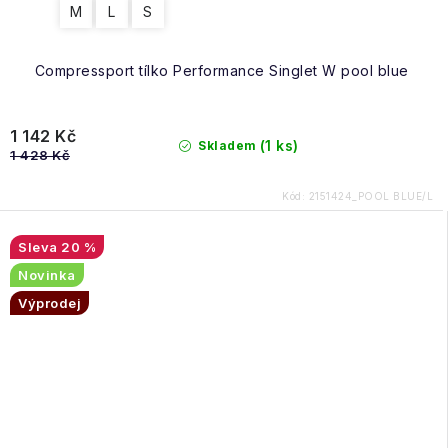
M
L
S
Compressport tílko Performance Singlet W pool blue
1 142 Kč
(1 ks)
Skladem
1 428 Kč
Kód:
2151424_POOL BLUE/L
20 %
Novinka
Výprodej