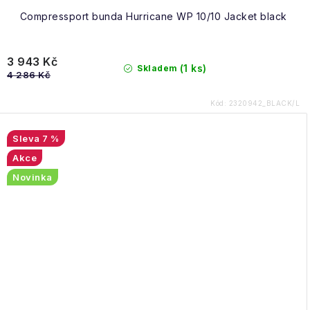
Compressport bunda Hurricane WP 10/10 Jacket black
3 943 Kč
(1 ks)
Skladem
4 286 Kč
Kód:
2320942_BLACK/L
7 %
Akce
Novinka