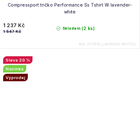
Compressport tričko Performance Ss Tshirt W lavender-
white
1 237 Kč
(2 ks)
Skladem
1 547 Kč
Kód:
2117935_LAVENDER-WHITE/L
20 %
Novinka
Výprodej