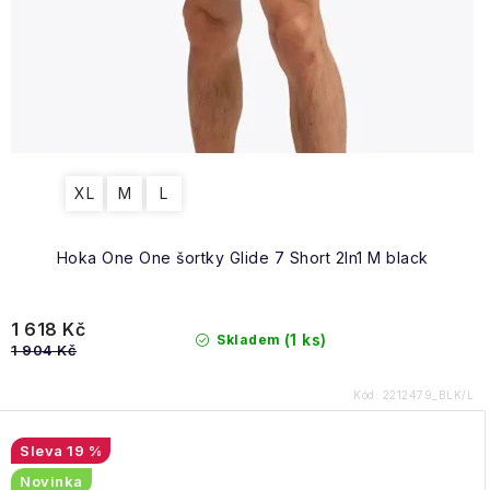
XL
M
L
Hoka One One šortky Glide 7 Short 2In1 M black
1 618 Kč
(1 ks)
Skladem
1 904 Kč
Kód:
2212479_BLK/L
19 %
Novinka