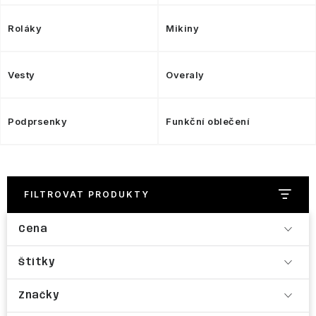
VÝPRODEJ
Roláky
Mikiny
NAŠE SLUŽBY
NEZAŘAZENÉ
Vesty
Overaly
NOVÝ IMPORT
Podprsenky
Funkční oblečení
ZIMNÍ SPORTY
LETNÍ SPORTY
FILTROVAT PRODUKTY
EXTRAS
Cena
ZNAČKY
Štítky
Značky
BLOG
Doprava a platba
Vrácení a výměna zboží