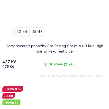
42-44
45-48
Compressport ponožky Pro Racing Socks V4.0 Run High
star white-orient blue
437 Kč
(2 ks)
Skladem
475 Kč
Kód:
4160882_STAR WHITE-ORIENT BLUE/42-44
8 %
Akce
Novinka