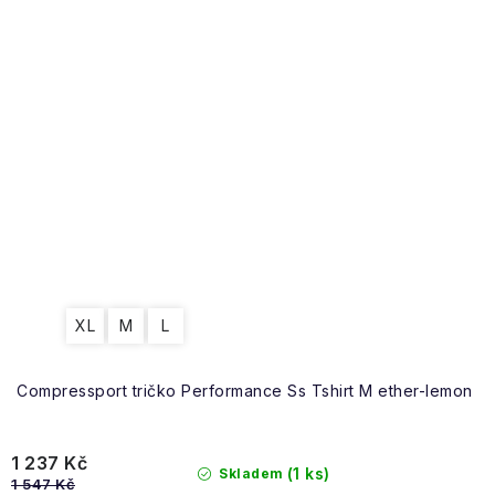
XL
M
L
Compressport tričko Performance Ss Tshirt M ether-lemon
1 237 Kč
(1 ks)
Skladem
1 547 Kč