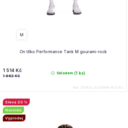
M
On tílko Performance Tank M gourami-rock
1 514 Kč
(1 ks)
Skladem
1 892 Kč
Kód:
2151425_GOURAMI-ROCK/L
20 %
Novinka
Výprodej