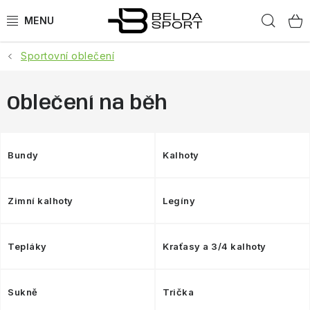
Přejít
Hled
na
obsah
Sportovní oblečení
SPORTY
BĚH
Oblečení na běh
GOLDBERGH
Bundy
Kalhoty
BOGNER
Zimní kalhoty
Legíny
OBLEČENÍ
BOTY
Tepláky
Kraťasy a 3/4 kalhoty
DOPLŇKY
Sukně
Trička