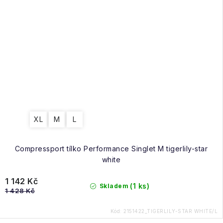
XL
M
L
Compressport tílko Performance Singlet M tigerlily-star
white
1 142 Kč
(1 ks)
Skladem
1 428 Kč
Kód:
2151422_TIGERLILY-STAR WHITE/L