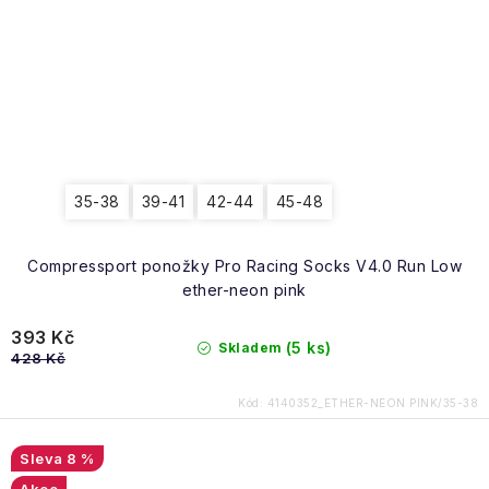
35-38
39-41
42-44
45-48
Compressport ponožky Pro Racing Socks V4.0 Run Low
ether-neon pink
393 Kč
(5 ks)
Skladem
428 Kč
Kód:
4140352_ETHER-NEON PINK/35-38
8 %