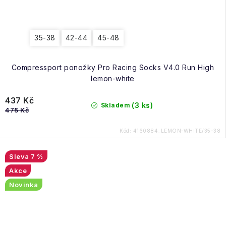
35-38
42-44
45-48
Compressport ponožky Pro Racing Socks V4.0 Run High
lemon-white
437 Kč
(3 ks)
Skladem
475 Kč
Kód:
4160884_LEMON-WHITE/35-38
7 %
Akce
Novinka