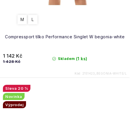
M
L
Compressport tílko Performance Singlet W begonia-white
1 142 Kč
(1 ks)
Skladem
1 428 Kč
Kód:
2151423_BEGONIA-WHITE/L
20 %
Novinka
Výprodej