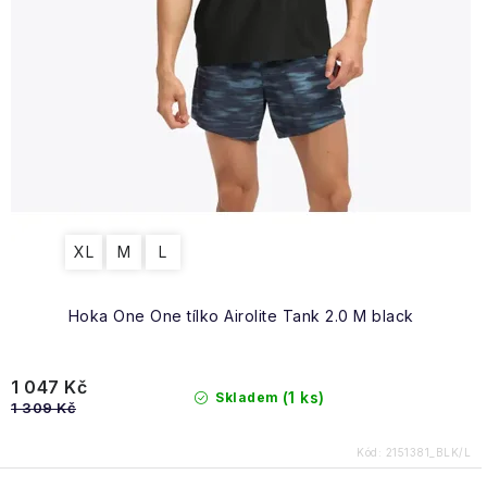
XL
M
L
Hoka One One tílko Airolite Tank 2.0 M black
1 047 Kč
(1 ks)
Skladem
1 309 Kč
Kód:
2151381_BLK/L