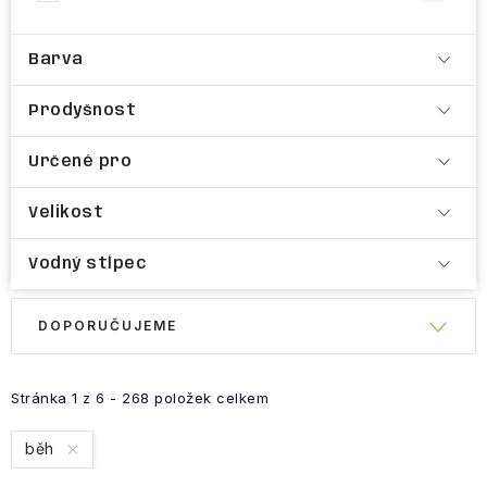
Barva
Prodyšnost
Určené pro
Velikost
Vodný stĺpec
Ř
DOPORUČUJEME
V
a
ý
z
p
e
Stránka
1
z
6
-
268
položek celkem
i
n
běh
s
í