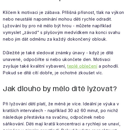
Klíčem k motivaci je zábava. Přílišná přísnost, tlak na výkon
nebo neustálé napomínání mohou děti rychle odradit.
Lyžování by pro ně mělo být hrou - můžete například
vymyslet „závod“ s plyšovým medvídkem na konci svahu
nebo jim dát odměnu za každý dokončený oblouk.
Důležité je také sledovat známky únavy - když je dítě
unavené, odpočiňte si nebo ukončete den. Motivaci
zvyšuje také kvalitní vybavení,
teplé oblečení
a pohodlí.
Pokud se dítě cítí dobře, je ochotné zkoušet víc.
Jak dlouho by mělo dítě lyžovat?
Při lyžování dětí platí, že méně je více. Ideální je výuka v
kratších intervalech - například 30 až 60 minut, po nichž
následuje přestávka na svačinu, odpočinek nebo
sáňkování. Děti mají kratší koncentraci a rychleji se unaví,