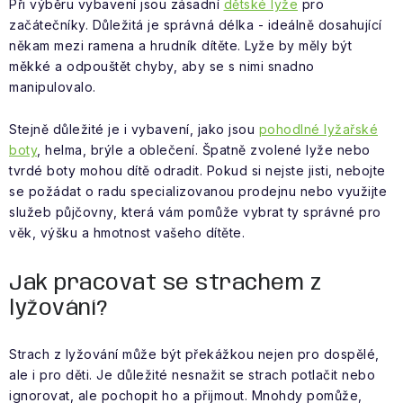
Při výběru vybavení jsou zásadní
dětské lyže
pro
začátečníky. Důležitá je správná délka - ideálně dosahující
někam mezi ramena a hrudník dítěte. Lyže by měly být
měkké a odpouštět chyby, aby se s nimi snadno
manipulovalo.
Stejně důležité je i vybavení, jako jsou
pohodlné lyžařské
boty
, helma, brýle a oblečení. Špatně zvolené lyže nebo
tvrdé boty mohou dítě odradit. Pokud si nejste jisti, nebojte
se požádat o radu specializovanou prodejnu nebo využijte
služeb půjčovny, která vám pomůže vybrat ty správné pro
věk, výšku a hmotnost vašeho dítěte.
Jak pracovat se strachem z
lyžování?
Strach z lyžování může být překážkou nejen pro dospělé,
ale i pro děti. Je důležité nesnažit se strach potlačit nebo
ignorovat, ale pochopit ho a přijmout. Mnohdy pomůže,