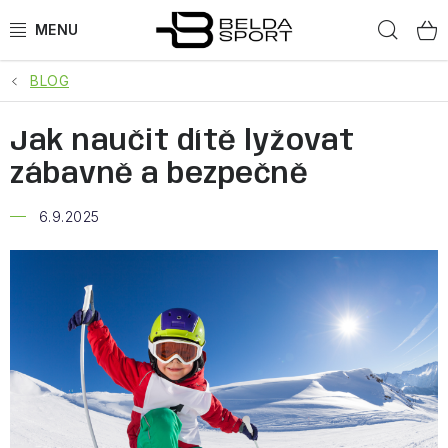
Přejít
Hled
na
obsah
BLOG
SPORTY
Jak naučit dítě lyžovat
BĚH
zábavně a bezpečně
GOLDBERGH
6.9.2025
BOGNER
OBLEČENÍ
BOTY
DOPLŇKY