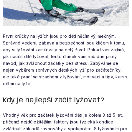
VÝPRODEJ
NAŠE SLUŽBY
NEZAŘAZENÉ
První krůčky na lyžích jsou pro děti něčím výjimečným.
Správné vedení, zábava a bezpečnost jsou klíčem k tomu,
NOVÝ IMPORT
aby si lyžování zamilovaly na celý život. Pokud vás zajímá,
jak naučit dítě lyžovat, tento článek vám nabídne jasný
ZIMNÍ SPORTY
návod, jak zvládnout začátky bez stresu. Zabýváme se
nejen výběrem správných dětských lyží pro začátečníky,
ale také prací se strachem z lyžování, motivací a tipy, kam s
LETNÍ SPORTY
dětmi na lyže.
EXTRAS
Kdy je nejlepší začít lyžovat?
ZNAČKY
Vhodný věk pro začátek lyžování dětí je kolem 3 až 5 let,
přičemž nejdůležitějšími faktory jsou fyzická kondice,
BLOG
Doprava a platba
Vrácení a výměna zboží
zvládnutí základů rovnováhy a spolupráce. S lyžováním pro