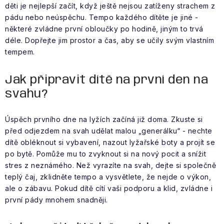
Obchodní podmínky
děti je nejlepší začít, když ještě nejsou zatíženy strachem z
pádu nebo neúspěchu. Tempo každého dítěte je jiné -
některé zvládne první obloučky po hodině, jiným to trvá
déle. Dopřejte jim prostor a čas, aby se učily svým vlastním
tempem.
Jak připravit dítě na první den na
svahu?
Úspěch prvního dne na lyžích začíná již doma. Zkuste si
před odjezdem na svah udělat malou „generálku“ - nechte
dítě obléknout si vybavení, nazout lyžařské boty a projít se
po bytě. Pomůže mu to zvyknout si na nový pocit a snížit
stres z neznámého. Než vyrazíte na svah, dejte si společně
teplý čaj, zklidněte tempo a vysvětlete, že nejde o výkon,
ale o zábavu. Pokud dítě cítí vaši podporu a klid, zvládne i
první pády mnohem snadněji.