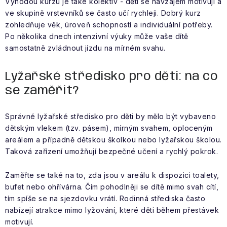
Výhodou kurzu je také kolektiv - děti se navzájem motivují a
ve skupině vrstevníků se často učí rychleji. Dobrý kurz
zohledňuje věk, úroveň schopností a individuální potřeby.
Po několika dnech intenzivní výuky může vaše dítě
samostatně zvládnout jízdu na mírném svahu.
Lyžařské středisko pro děti: na co
se zaměřit?
Správné lyžařské středisko pro děti by mělo být vybaveno
dětským vlekem (tzv. pásem), mírným svahem, oploceným
areálem a případně dětskou školkou nebo lyžařskou školou.
Taková zařízení umožňují bezpečné učení a rychlý pokrok.
Zaměřte se také na to, zda jsou v areálu k dispozici toalety,
bufet nebo ohřívárna. Čím pohodlněji se dítě mimo svah cítí,
tím spíše se na sjezdovku vrátí. Rodinná střediska často
nabízejí atrakce mimo lyžování, které děti během přestávek
motivují.