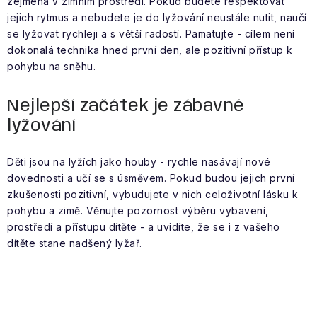
zejména v zimním prostředí. Pokud budete respektovat
jejich rytmus a nebudete je do lyžování neustále nutit, naučí
se lyžovat rychleji a s větší radostí. Pamatujte - cílem není
dokonalá technika hned první den, ale pozitivní přístup k
pohybu na sněhu.
Nejlepší začátek je zábavné
lyžování
Děti jsou na lyžích jako houby - rychle nasávají nové
dovednosti a učí se s úsměvem. Pokud budou jejich první
zkušenosti pozitivní, vybudujete v nich celoživotní lásku k
pohybu a zimě. Věnujte pozornost výběru vybavení,
prostředí a přístupu dítěte - a uvidíte, že se i z vašeho
dítěte stane nadšený lyžař.