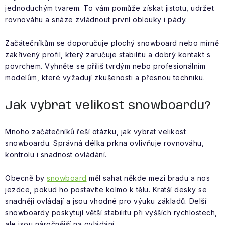
Obchodní podmínky
jednoduchým tvarem. To vám pomůže získat jistotu, udržet
rovnováhu a snáze zvládnout první oblouky i pády.
Začátečníkům se doporučuje plochý snowboard nebo mírně
zakřivený profil, který zaručuje stabilitu a dobrý kontakt s
povrchem. Vyhněte se příliš tvrdým nebo profesionálním
modelům, které vyžadují zkušenosti a přesnou techniku.
Jak vybrat velikost snowboardu?
Mnoho začátečníků řeší otázku, jak vybrat velikost
snowboardu. Správná délka prkna ovlivňuje rovnováhu,
kontrolu i snadnost ovládání.
Obecně by
snowboard
měl sahat někde mezi bradu a nos
jezdce, pokud ho postavíte kolmo k tělu. Kratší desky se
snadněji ovládají a jsou vhodné pro výuku základů. Delší
snowboardy poskytují větší stabilitu při vyšších rychlostech,
ale jsou náročnější na ovládání.