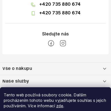
+420 735 880 674
+420 735 880 674
Z
á
Vše o nákupu
p
a
Doprava a platba
Naše služby
t
í
Vrácení zboží a výměna zboží
Kamenná prodejna
Výhody a slevy
Tento web používá soubory cookie. Dalším
procházením tohoto webu vyjadřujete souhlas s jejich
Reklamační řád
Bootfitting - tvarování lyžařských bot
Garance nejnižší ceny
používáním. Více informací
zde
.
Přihlášení