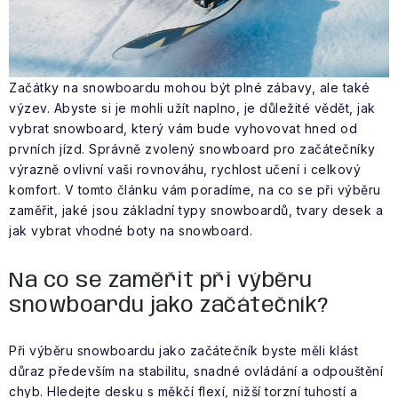
VÝPRODEJ
NAŠE SLUŽBY
Začátky na snowboardu mohou být plné zábavy, ale také
NEZAŘAZENÉ
výzev. Abyste si je mohli užít naplno, je důležité vědět, jak
vybrat snowboard, který vám bude vyhovovat hned od
NOVÝ IMPORT
prvních jízd. Správně zvolený snowboard pro začátečníky
výrazně ovlivní vaši rovnováhu, rychlost učení i celkový
ZIMNÍ SPORTY
komfort. V tomto článku vám poradíme, na co se při výběru
zaměřit, jaké jsou základní typy snowboardů, tvary desek a
jak vybrat vhodné boty na snowboard.
LETNÍ SPORTY
Na co se zaměřit při výběru
EXTRAS
snowboardu jako začátečník?
ZNAČKY
Při výběru snowboardu jako začátečník byste měli klást
důraz především na stabilitu, snadné ovládání a odpouštění
BLOG
Doprava a platba
Vrácení a výměna zboží
chyb. Hledejte desku s měkčí flexí, nižší torzní tuhostí a