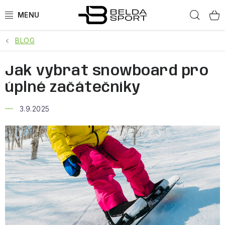
Přejít
Hled
na
obsah
BLOG
SPORTY
Jak vybrat snowboard pro
BĚH
úplné začátečníky
GOLDBERGH
3.9.2025
BOGNER
OBLEČENÍ
BOTY
DOPLŇKY