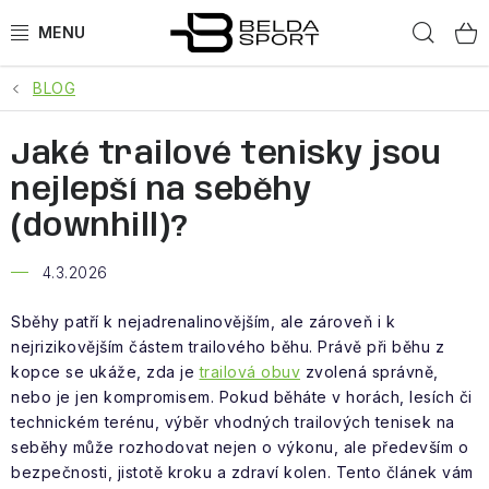
Přejít
Hled
na
obsah
BLOG
SPORTY
Jaké trailové tenisky jsou
BĚH
nejlepší na seběhy
GOLDBERGH
(downhill)?
BOGNER
4.3.2026
OBLEČENÍ
Sběhy patří k nejadrenalinovějším, ale zároveň i k
nejrizikovějším částem trailového běhu. Právě při běhu z
kopce se ukáže, zda je
trailová obuv
zvolená správně,
BOTY
nebo je jen kompromisem. Pokud běháte v horách, lesích či
technickém terénu, výběr vhodných trailových tenisek na
DOPLŇKY
seběhy může rozhodovat nejen o výkonu, ale především o
bezpečnosti, jistotě kroku a zdraví kolen. Tento článek vám