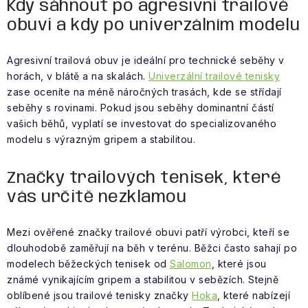
Kdy sáhnout po agresivní trailové
obuvi a kdy po univerzálním modelu
Agresivní trailová obuv je ideální pro technické seběhy v
horách, v blátě a na skalách.
Univerzální trailové tenisky
zase oceníte na méně náročných trasách, kde se střídají
seběhy s rovinami. Pokud jsou seběhy dominantní částí
vašich běhů, vyplatí se investovat do specializovaného
modelu s výrazným gripem a stabilitou.
Značky trailových tenisek, které
vás určitě nezklamou
Mezi ověřené značky trailové obuvi patří výrobci, kteří se
dlouhodobě zaměřují na běh v terénu. Běžci často sahají po
modelech běžeckých tenisek od
Salomon
, které jsou
známé vynikajícím gripem a stabilitou v sebězích. Stejně
oblíbené jsou trailové tenisky značky
Hoka
, které nabízejí