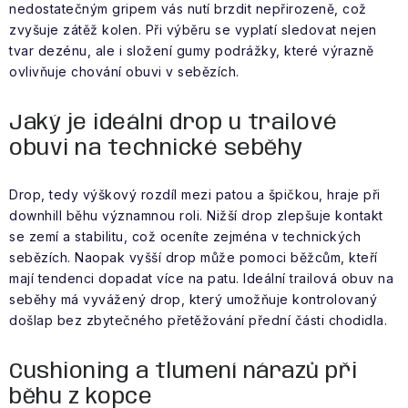
nedostatečným gripem vás nutí brzdit nepřirozeně, což
zvyšuje zátěž kolen. Při výběru se vyplatí sledovat nejen
tvar dezénu, ale i složení gumy podrážky, které výrazně
ovlivňuje chování obuvi v sebězích.
Jaký je ideální drop u trailové
obuvi na technické seběhy
Drop, tedy výškový rozdíl mezi patou a špičkou, hraje při
downhill běhu významnou roli. Nižší drop zlepšuje kontakt
se zemí a stabilitu, což oceníte zejména v technických
sebězích. Naopak vyšší drop může pomoci běžcům, kteří
mají tendenci dopadat více na patu. Ideální trailová obuv na
seběhy má vyvážený drop, který umožňuje kontrolovaný
došlap bez zbytečného přetěžování přední části chodidla.
Cushioning a tlumení nárazů při
běhu z kopce