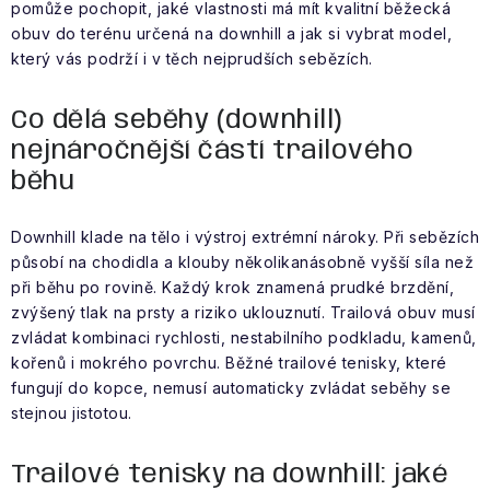
VÝPRODEJ
pomůže pochopit, jaké vlastnosti má mít kvalitní běžecká
obuv do terénu určená na downhill a jak si vybrat model,
který vás podrží i v těch nejprudších sebězích.
NAŠE SLUŽBY
NEZAŘAZENÉ
Co dělá seběhy (downhill)
nejnáročnější částí trailového
NOVÝ IMPORT
běhu
ZIMNÍ SPORTY
Downhill klade na tělo i výstroj extrémní nároky. Při sebězích
působí na chodidla a klouby několikanásobně vyšší síla než
LETNÍ SPORTY
při běhu po rovině. Každý krok znamená prudké brzdění,
zvýšený tlak na prsty a riziko uklouznutí. Trailová obuv musí
zvládat kombinaci rychlosti, nestabilního podkladu, kamenů,
EXTRAS
kořenů i mokrého povrchu. Běžné trailové tenisky, které
fungují do kopce, nemusí automaticky zvládat seběhy se
ZNAČKY
stejnou jistotou.
BLOG
Doprava a platba
Vrácení a výměna zboží
Trailové tenisky na downhill: jaké