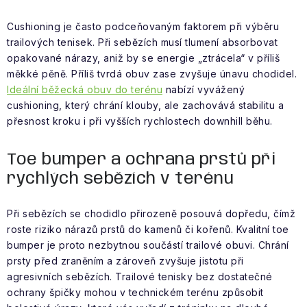
Cushioning je často podceňovaným faktorem při výběru
trailových tenisek. Při sebězích musí tlumení absorbovat
opakované nárazy, aniž by se energie „ztrácela“ v příliš
měkké pěně. Příliš tvrdá obuv zase zvyšuje únavu chodidel.
Ideální běžecká obuv do terénu
nabízí vyvážený
cushioning, který chrání klouby, ale zachovává stabilitu a
přesnost kroku i při vyšších rychlostech downhill běhu.
Toe bumper a ochrana prstů při
rychlých sebězích v terénu
Při sebězích se chodidlo přirozeně posouvá dopředu, čímž
roste riziko nárazů prstů do kamenů či kořenů. Kvalitní toe
bumper je proto nezbytnou součástí trailové obuvi. Chrání
prsty před zraněním a zároveň zvyšuje jistotu při
agresivních sebězích. Trailové tenisky bez dostatečné
ochrany špičky mohou v technickém terénu způsobit