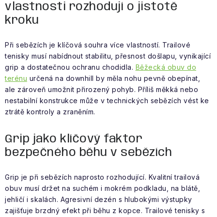
Obchodní podmínky
vlastnosti rozhodují o jistotě
kroku
Při sebězích je klíčová souhra více vlastností. Trailové
tenisky musí nabídnout stabilitu, přesnost došlapu, vynikající
grip a dostatečnou ochranu chodidla.
Běžecká obuv do
terénu
určená na downhill by měla nohu pevně obepínat,
ale zároveň umožnit přirozený pohyb. Příliš měkká nebo
nestabilní konstrukce může v technických sebězích vést ke
ztrátě kontroly a zraněním.
Grip jako klíčový faktor
bezpečného běhu v sebězích
Grip je při sebězích naprosto rozhodující. Kvalitní trailová
obuv musí držet na suchém i mokrém podkladu, na blátě,
jehličí i skalách. Agresivní dezén s hlubokými výstupky
zajišťuje brzdný efekt při běhu z kopce. Trailové tenisky s