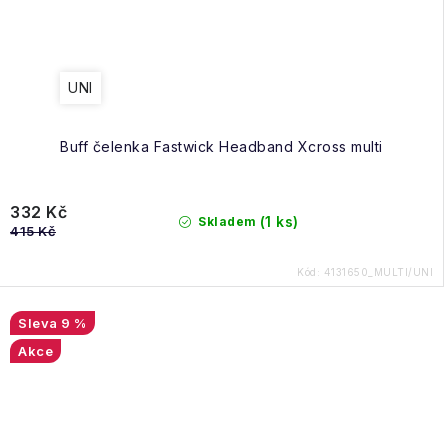
UNI
Buff čelenka Fastwick Headband Xcross multi
332 Kč
(1 ks)
Skladem
415 Kč
Kód:
4131650_MULTI/UNI
9 %
Akce