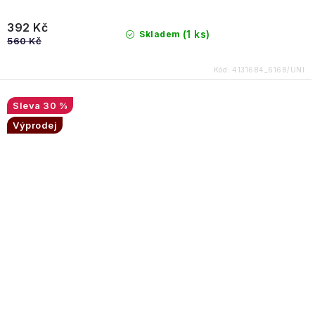
392 Kč
(1 ks)
Skladem
560 Kč
Kód:
4131684_6168/UNI
30 %
Výprodej