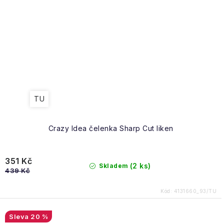
TU
Crazy Idea čelenka Sharp Cut liken
351 Kč
(2 ks)
Skladem
439 Kč
Kód:
4131660_93/TU
20 %