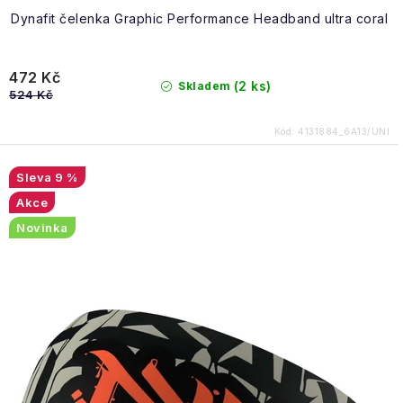
Dynafit čelenka Graphic Performance Headband ultra coral
472 Kč
(2 ks)
Skladem
524 Kč
Kód:
4131884_6A13/UNI
9 %
Akce
Novinka