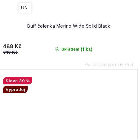
UNI
Buff čelenka Merino Wide Solid Black
488 Kč
(1 ks)
Skladem
610 Kč
Kód:
4131746_SOLID BLK/UNI
30 %
Výprodej