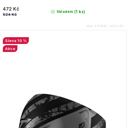
472 Kč
(1 ks)
Skladem
524 Kč
Kód:
4131885_7962/UNI
10 %
Akce