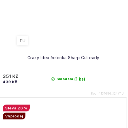
TU
Crazy Idea čelenka Sharp Cut early
351 Kč
(1 ks)
Skladem
439 Kč
Kód:
4131656_124/TU
20 %
Výprodej