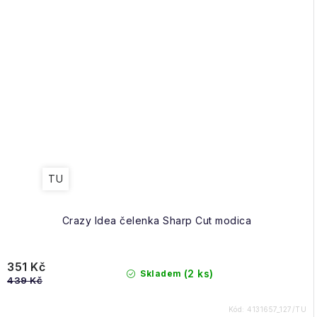
TU
Crazy Idea čelenka Sharp Cut modica
351 Kč
(2 ks)
Skladem
439 Kč
Kód:
4131657_127/TU