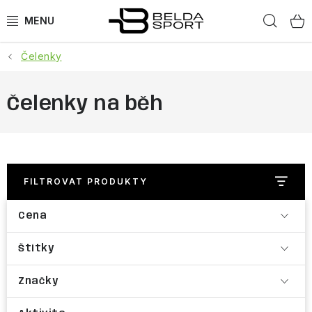
Přejít
Hled
na
obsah
Čelenky
SPORTY
BĚH
Čelenky na běh
GOLDBERGH
BOGNER
FILTROVAT PRODUKTY
OBLEČENÍ
Cena
BOTY
Štítky
DOPLŇKY
Značky