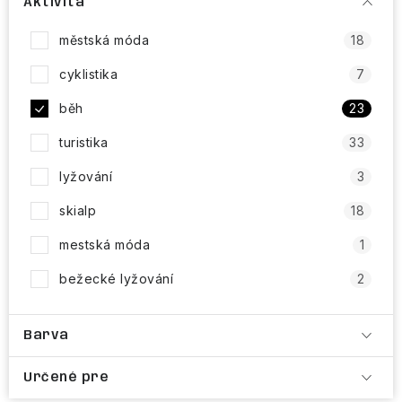
VÝPRODEJ
Aktivita
městská móda
18
NAŠE SLUŽBY
cyklistika
7
NEZAŘAZENÉ
běh
23
NOVÝ IMPORT
turistika
33
lyžování
3
ZIMNÍ SPORTY
skialp
18
LETNÍ SPORTY
mestská móda
1
bežecké lyžování
2
EXTRAS
ZNAČKY
Barva
BLOG
Doprava a platba
Vrácení a výměna zboží
Určené pre