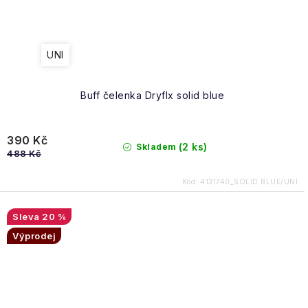
UNI
Buff čelenka Dryflx solid blue
390 Kč
(2 ks)
Skladem
488 Kč
Kód:
4131740_SOLID BLUE/UNI
20 %
Výprodej