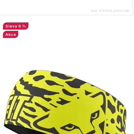
Kód:
4131842_0910/UNI
9 %
Akce