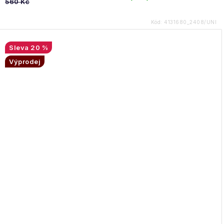
560 Kč
Kód:
4131680_2408/UNI
20 %
Výprodej