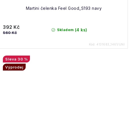
Martini čelenka Feel Good_S193 navy
392 Kč
(4 ks)
Skladem
560 Kč
Kód:
4131683_1461/UNI
30 %
Výprodej