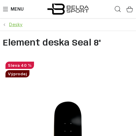
Přejít
Hled
na
obsah
Desky
SPORTY
Element deska Seal 8"
BĚH
GOLDBERGH
40 %
BOGNER
Výprodej
OBLEČENÍ
BOTY
DOPLŇKY