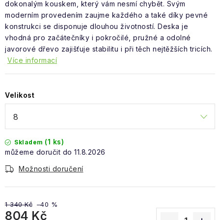
Obchodní podmínky
dokonalým kouskem, který vám nesmí chybět. Svým
moderním provedením zaujme každého a také díky pevné
konstrukci se disponuje dlouhou životností. Deska je
vhodná pro začátečníky i pokročilé, pružné a odolné
javorové dřevo zajišťuje stabilitu i při těch nejtěžších tricích.
Více informací
Velikost
(1 ks)
Skladem
11.8.2026
Možnosti doručení
1 340 Kč
–40 %
804 Kč