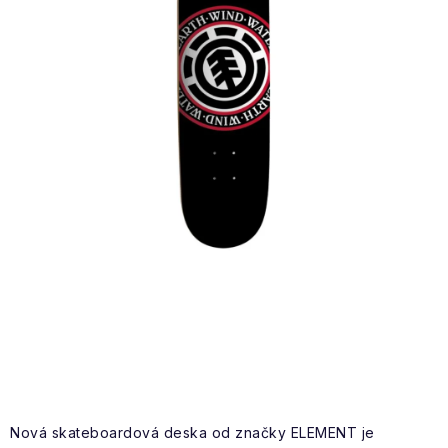
VÝPRODEJ
NAŠE SLUŽBY
NEZAŘAZENÉ
NOVÝ IMPORT
ZIMNÍ SPORTY
LETNÍ SPORTY
EXTRAS
ZNAČKY
BLOG
Doprava a platba
Vrácení a výměna zboží
Nová skateboardová deska od značky ELEMENT je