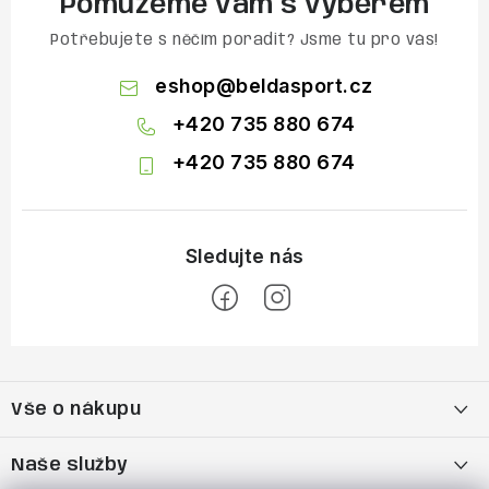
Pomůžeme vám s výběrem
Potřebujete s něčím poradit? Jsme tu pro vás!
eshop
@
beldasport.cz
+420 735 880 674
+420 735 880 674
Z
á
Vše o nákupu
p
a
Doprava a platba
Naše služby
t