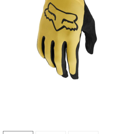
VÝPRODEJ
NAŠE SLUŽBY
NEZAŘAZENÉ
NOVÝ IMPORT
ZIMNÍ SPORTY
LETNÍ SPORTY
EXTRAS
ZNAČKY
BLOG
Doprava a platba
Vrácení a výměna zboží