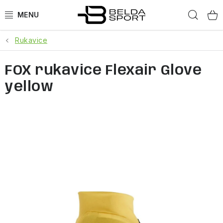
Přejít
Hled
na
obsah
Rukavice
SPORTY
FOX rukavice Flexair Glove
BĚH
yellow
GOLDBERGH
BOGNER
OBLEČENÍ
BOTY
DOPLŇKY