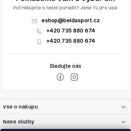
Potřebujete s něčím poradit? Jsme tu pro vás!
eshop
@
beldasport.cz
+420 735 880 674
+420 735 880 674
Z
á
Vše o nákupu
p
a
Doprava a platba
Naše služby
t