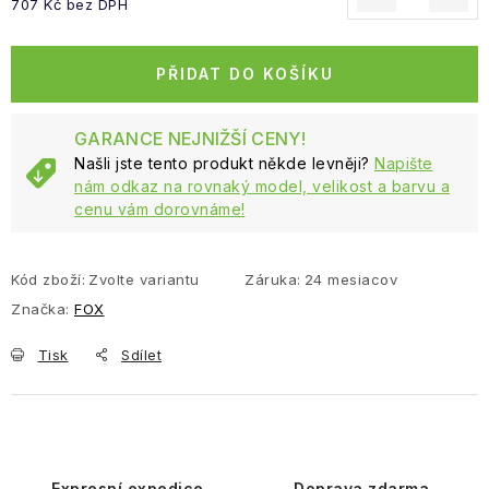
707 Kč bez DPH
Měrná cena:
PŘIDAT DO KOŠÍKU
GARANCE NEJNIŽŠÍ CENY!
Našli jste tento produkt někde levněji?
Napište
nám odkaz na rovnaký model, velikost a barvu a
cenu vám dorovnáme!
Kód zboží:
Zvolte variantu
Záruka
:
24 mesiacov
Značka:
FOX
Tisk
Sdílet
Expresní expedice
Doprava zdarma