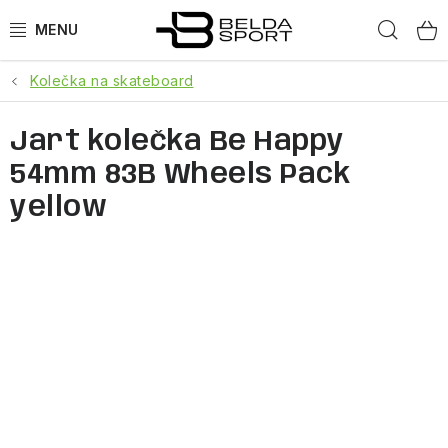
Přejít
Hled
na
obsah
Kolečka na skateboard
SPORTY
Jart kolečka Be Happy
BĚH
54mm 83B Wheels Pack
GOLDBERGH
yellow
BOGNER
OBLEČENÍ
BOTY
DOPLŇKY