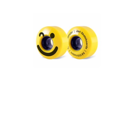
VÝPRODEJ
NAŠE SLUŽBY
NEZAŘAZENÉ
NOVÝ IMPORT
ZIMNÍ SPORTY
LETNÍ SPORTY
EXTRAS
ZNAČKY
BLOG
Doprava a platba
Vrácení a výměna zboží