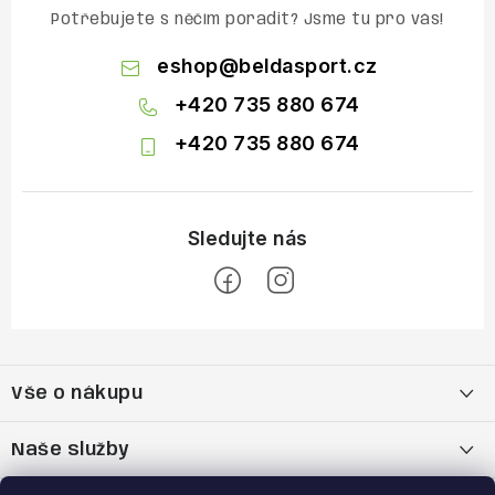
Potřebujete s něčím poradit? Jsme tu pro vás!
eshop
@
beldasport.cz
+420 735 880 674
+420 735 880 674
Z
á
Vše o nákupu
p
a
Doprava a platba
Naše služby
t
Vrácení zboží a výměna zboží
Kamenná prodejna