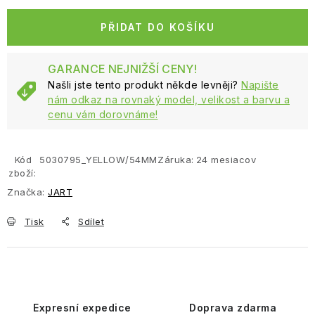
PŘIDAT DO KOŠÍKU
GARANCE NEJNIŽŠÍ CENY!
Našli jste tento produkt někde levněji?
Napište
nám odkaz na rovnaký model, velikost a barvu a
cenu vám dorovnáme!
Kód
5030795_YELLOW/54MM
Záruka
:
24 mesiacov
zboží:
Značka:
JART
Tisk
Sdílet
Expresní expedice
Doprava zdarma