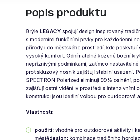
Popis produktu
Brýle
LEGACY
spojují design inspirovaný tradi
s moderními funkčními prvky pro každodenní n
přírody i do městského prostředí, kde poskytují
vysoký komfort. Odnímatelné kožené boční kryt
nepříznivými podmínkami, zatímco nastavitelné 
protiskluzový nosník zajišťují stabilní usazení. 
SPECTRON Polarized eliminují 99% oslnění, p
zajišťují ostré vidění iv prostředí s intenzivními
konstrukci jsou ideální volbou pro outdoorové ak
Vlastnosti:
použití:
vhodné pro outdoorové aktivity i k
městě
design:
kombinace tradičního horolez