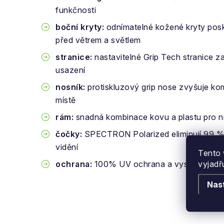
funkčnosti
boční kryty:
odnímatelné kožené kryty pos
před větrem a světlem
stranice:
nastavitelné Grip Tech stranice zaj
usazení
nosník:
protiskluzový grip nose zvyšuje kom
místě
rám:
snadná kombinace kovu a plastu pro n
čočky:
SPECTRON Polarized eliminují 99 % o
vidění
Tento 
vyjadř
ochrana:
100% UV ochrana a vysoká odoln
Nas