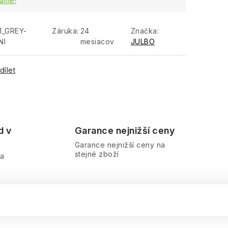
áme!
1_GREY-
Záruka
:
24
Značka:
NI
mesiacov
JULBO
dílet
d v
Garance nejnižší ceny
Garance nejnižší ceny na
stejné zboží
ra