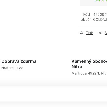
dorovn
Kód
442084
zboží:
GOLD/U
Tisk
S
Doprava zdarma
Kamenný obcho
Nitre
Nad 2200 kč
Malíkova 4922/1, Nit