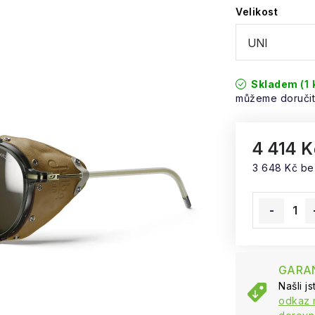
Velikost
Skladem
(1 
4 414 K
3 648 Kč b
Měrná cena
GARAN
Našli j
odkaz 