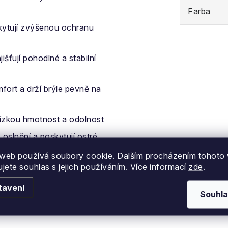
Farba
kytují zvýšenou ochranu
išťují pohodlné a stabilní
fort a drží brýle pevně na
ízkou hmotnost a odolnost
slnění a poskytují ostré
web používá soubory cookie. Dalším procházením tohoto
ujete souhlas s jejich používáním. Více informací
zde
.
ost čoček vůči nárazům
tavení
Souhla