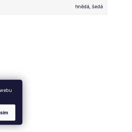
hnědá, šedá
 webu
sím