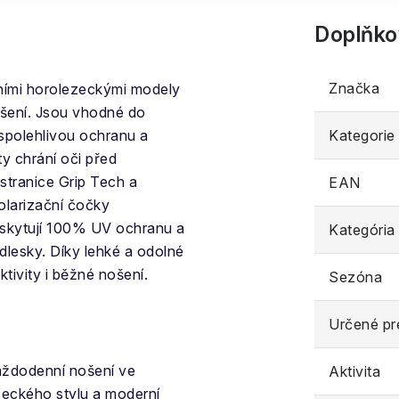
Doplňko
Značka
čními horolezeckými modely
ošení. Jsou vhodné do
 spolehlivou ochranu a
Kategorie
y chrání oči před
stranice Grip Tech a
EAN
Polarizační čočky
oskytují 100% UV ochranu a
Kategória
 odlesky. Díky lehké a odolné
tivity i běžné nošení.
Sezóna
Určené pr
aždodenní nošení ve
Aktivita
eckého stylu a moderní