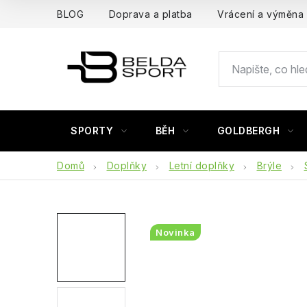
Přejít
BLOG
Doprava a platba
Vrácení a výměna
na
obsah
SPORTY
BĚH
GOLDBERGH
Domů
Doplňky
Letní doplňky
Brýle
Novinka