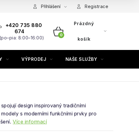
Přihlášení
Registrace
Prázdný
+420 735 880
674
(po–pia: 8:00–16:00)
NÁKUPNÍ
košík
KOŠÍK
Y
VÝPRODEJ
NAŠE SLUŽBY
ZNAČKY
spojují design inspirovaný tradičními
 modely s moderními funkčními prvky pro
šení.
Více informací