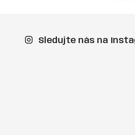
u
Sledujte nás na Ins