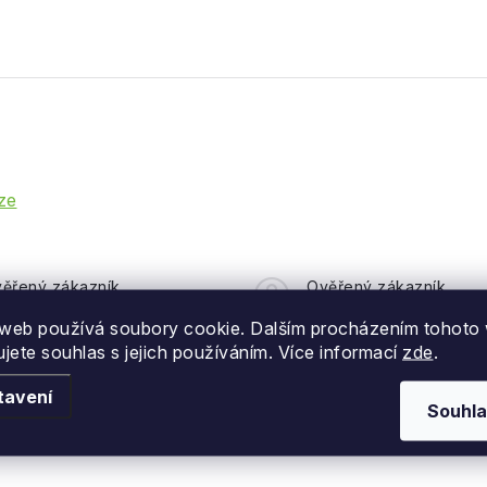
ze
ěřený zákazník
Ověřený zákazník
web používá soubory cookie. Dalším procházením tohoto
ujete souhlas s jejich používáním. Více informací
zde
.
oručení.
+ Skvělá komunikace
+ Rychlost dodání
tavení
Souhla
+ Zbozi sedi