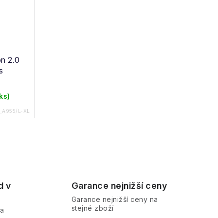
n 2.0
s
 ks)
_A955/L-XL
d v
Garance nejnižší ceny
Garance nejnižší ceny na
stejné zboží
ra