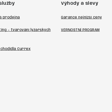
služby
Výhody a slevy
á prodejna
Garance nejnižší ceny
ting - tvarování lyžařských
VĚRNOSTNÍ PROGRAM
 chodidla Currex