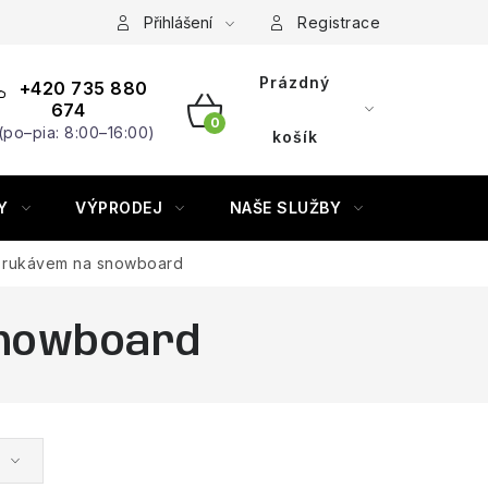
Přihlášení
Registrace
Prázdný
+420 735 880
674
(po–pia: 8:00–16:00)
NÁKUPNÍ
košík
KOŠÍK
Y
VÝPRODEJ
NAŠE SLUŽBY
ZNAČKY
ym rukávem na snowboard
snowboard