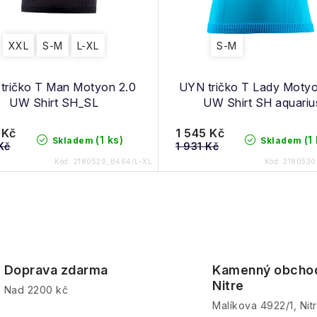
XXL
S-M
L-XL
S-M
tričko T Man Motyon 2.0
UYN tričko T Lady Motyo
UW Shirt SH_SL
UW Shirt SH aquariu
 Kč
1 545 Kč
(1 ks)
(1
Skladem
Skladem
Kč
1 931 Kč
Kód:
2180529_B464/L-XL
Kód:
2180530
Doprava zdarma
Kamenný obcho
Nitre
Nad 2200 kč
Malíkova 4922/1, Nit