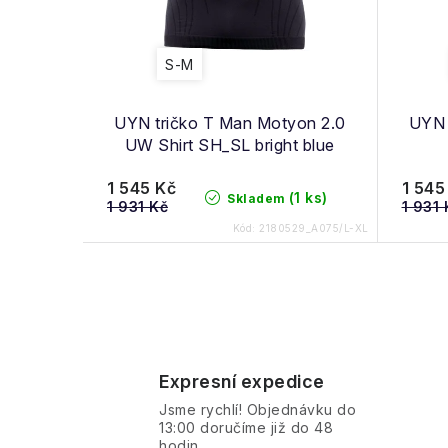
r
d
o
u
S-M
d
k
u
UYN tričko T Man Motyon 2.0
UYN 
t
UW Shirt SH_SL bright blue
k
ů
1 545 Kč
1 545
t
(1 ks)
Skladem
1 931 Kč
1 931 
ů
Kód:
2180529_A075/L-XL
O
v
Expresní expedice
l
Jsme rychlí! Objednávku do
á
13:00 doručíme již do 48
hodin