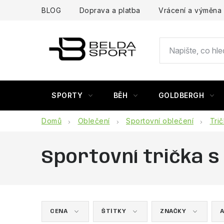
Přejít
BLOG
Doprava a platba
Vrácení a výměna
na
obsah
SPORTY
BĚH
GOLDBERGH
Domů
Oblečení
Sportovní oblečení
Tri
Sportovní trička 
CENA
ŠTÍTKY
ZNAČKY
A