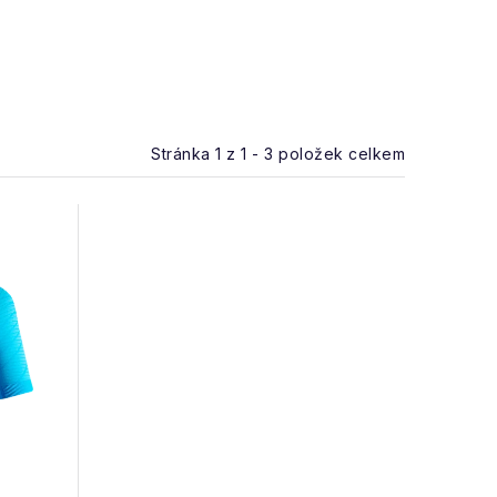
Stránka
1
z
1
-
3
položek celkem