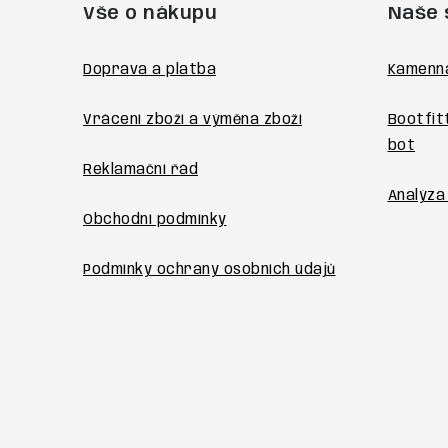
Vše o nákupu
Naše 
p
a
Doprava a platba
Kamenn
t
Vrácení zboží a výměna zboží
Bootfit
í
bot
Reklamační řád
Analýza
Obchodní podmínky
Podmínky ochrany osobních údajů