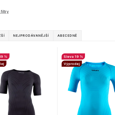
filtry
ŠÍ
NEJPRODÁVANĚJŠÍ
ABECEDNĚ
19 %
19 %
dej
Výprodej