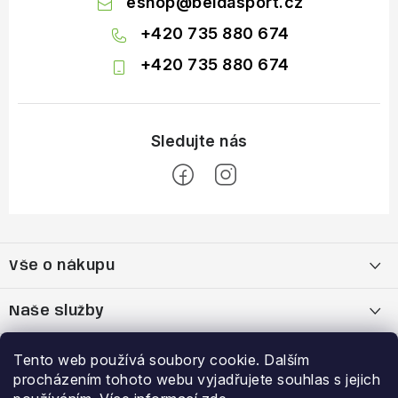
eshop
@
beldasport.cz
+420 735 880 674
+420 735 880 674
Z
á
Vše o nákupu
p
a
Doprava a platba
Naše služby
t
í
Vrácení zboží a výměna zboží
Kamenná prodejna
Výhody a slevy
Tento web používá soubory cookie. Dalším
procházením tohoto webu vyjadřujete souhlas s jejich
Reklamační řád
Bootfitting - tvarování lyžařských bot
Garance nejnižší ceny