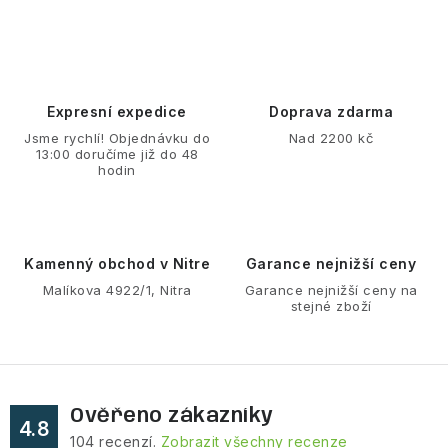
VÝPRODEJ
NAŠE SLUŽBY
NEZAŘAZENÉ
Expresní expedice
Doprava zdarma
Jsme rychlí! Objednávku do
Nad 2200 kč
13:00 doručíme již do 48
NOVÝ IMPORT
hodin
ZIMNÍ SPORTY
LETNÍ SPORTY
Kamenný obchod v Nitre
Garance nejnižší ceny
Malíkova 4922/1, Nitra
Garance nejnižší ceny na
stejné zboží
EXTRAS
ZNAČKY
Ověřeno zákazníky
BLOG
Doprava a platba
Vrácení a výměna zboží
4.8
104
recenzí.
Zobrazit všechny recenze