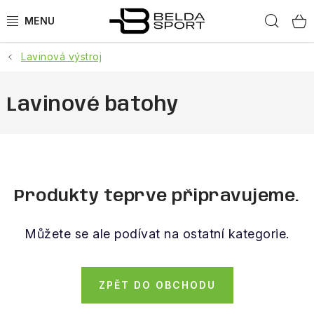
Přejít
Hled
na
obsah
Lavinová výstroj
SPORTY
BĚH
Lavinové batohy
GOLDBERGH
BOGNER
Produkty teprve připravujeme.
OBLEČENÍ
Můžete se ale podívat na ostatní kategorie.
BOTY
DOPLŇKY
ZPĚT DO OBCHODU