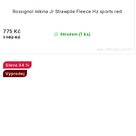
Rossignol mikina Jr Strawpile Fleece Hz sports red
775 Kč
(1 ks)
Skladem
1 192 Kč
Kód:
2145399_301/10
34 %
Výprodej