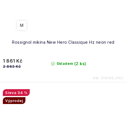
M
Rossignol mikina New Hero Classique Hz neon red
1 861 Kč
(2 ks)
Skladem
2 863 Kč
Kód:
2145395_316/L
34 %
Výprodej