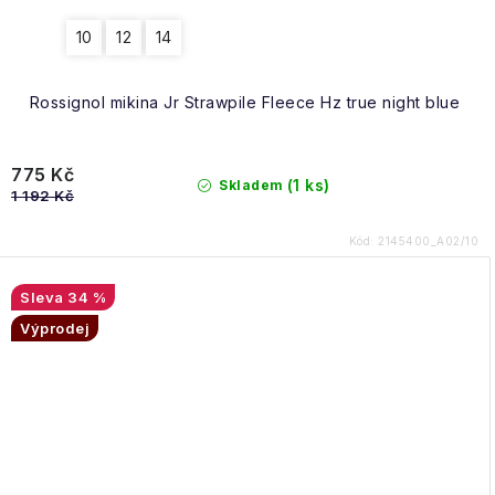
10
12
14
Rossignol mikina Jr Strawpile Fleece Hz true night blue
775 Kč
(1 ks)
Skladem
1 192 Kč
Kód:
2145400_A02/10
34 %
Výprodej