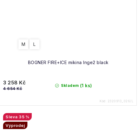
M
L
BOGNER FIRE+ICE mikina Inge2 black
3 258 Kč
(1 ks)
Skladem
4 654 Kč
Kód:
2320913_026/L
35 %
Výprodej