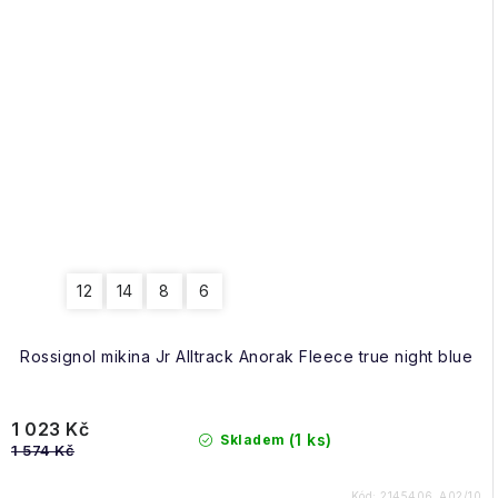
12
14
8
6
Rossignol mikina Jr Alltrack Anorak Fleece true night blue
1 023 Kč
(1 ks)
Skladem
1 574 Kč
Kód:
2145406_A02/10