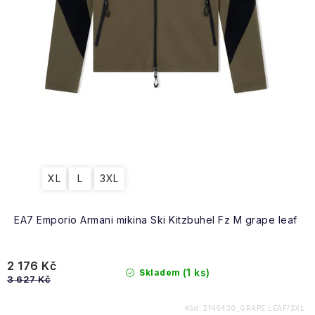
XL
L
3XL
EA7 Emporio Armani mikina Ski Kitzbuhel Fz M grape leaf
2 176 Kč
(1 ks)
Skladem
3 627 Kč
Kód:
2145430_GRAPE LEAF/3XL