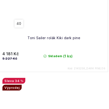
40
Toni Sailer rolák Kiki dark pine
4 181 Kč
(1 ks)
Skladem
5 227 Kč
Kód:
2145258_DARK PINE/36
34 %
Výprodej