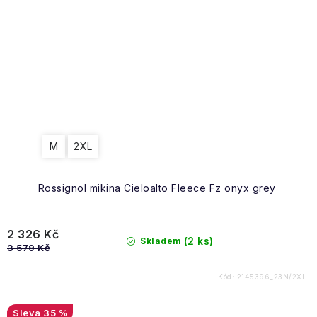
M
2XL
Rossignol mikina Cieloalto Fleece Fz onyx grey
2 326 Kč
(2 ks)
Skladem
3 579 Kč
Kód:
2145396_23N/2XL
35 %