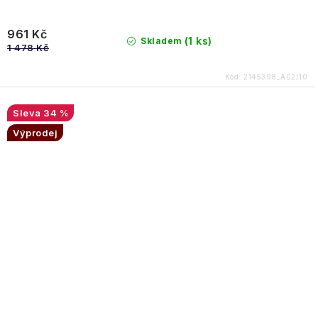
961 Kč
(1 ks)
Skladem
1 478 Kč
Kód:
2145398_A02/10
34 %
Výprodej