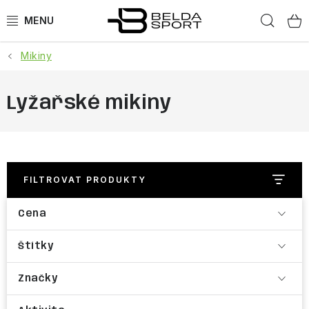
Přejít
Hled
na
obsah
Mikiny
SPORTY
BĚH
Lyžařské mikiny
GOLDBERGH
BOGNER
FILTROVAT PRODUKTY
OBLEČENÍ
Cena
BOTY
Štítky
DOPLŇKY
Značky