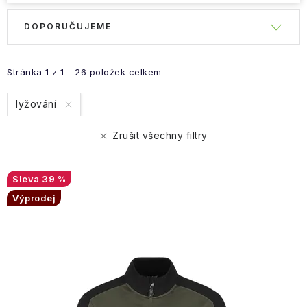
Obchodní podmínky
Ř
DOPORUČUJEME
V
a
ý
z
p
e
Stránka
1
z
1
-
26
položek celkem
i
n
lyžování
s
í
p
p
Zrušit všechny filtry
r
r
o
o
39 %
d
d
Výprodej
u
u
k
k
t
t
ů
ů