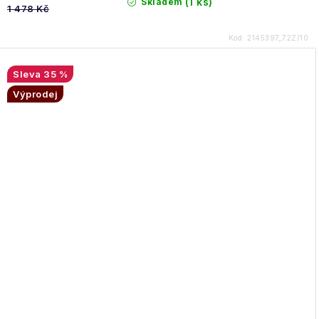
(1 ks)
Skladem
1 478 Kč
Kód:
2145397_72Z/10
35 %
Výprodej