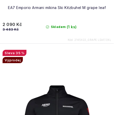
EA7 Emporio Armani mikina Ski Kitzbuhel M grape leaf
2 090 Kč
(1 ks)
Skladem
3 483 Kč
Kód:
2145422_GRAPE LEAF/3XL
35 %
Výprodej