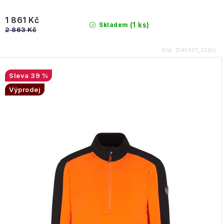
1 861 Kč
(1 ks)
Skladem
2 863 Kč
Kód:
2145401_200/L
39 %
Výprodej