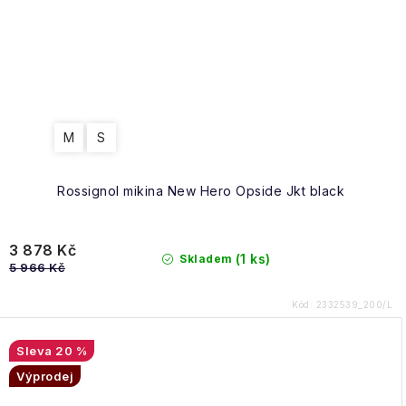
M
S
Rossignol mikina New Hero Opside Jkt black
3 878 Kč
(1 ks)
Skladem
5 966 Kč
Kód:
2332539_200/L
20 %
Výprodej