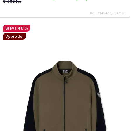
3 483 Kč
Kód:
2145423_FLAME/L
40 %
Výprodej