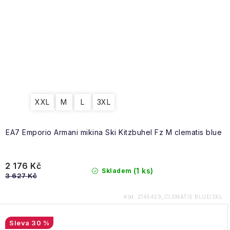
XXL
M
L
3XL
EA7 Emporio Armani mikina Ski Kitzbuhel Fz M clematis blue
2 176 Kč
(1 ks)
Skladem
3 627 Kč
Kód:
2145429_CLEMATIS BLUE/3XL
30 %