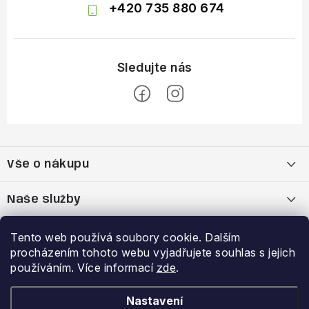
+420 735 880 674
Z
á
Vše o nákupu
p
a
Doprava a platba
Naše služby
t
í
Vrácení zboží a výměna zboží
Kamenná prodejna
Výhody a slevy
Tento web používá soubory cookie. Dalším
procházením tohoto webu vyjadřujete souhlas s jejich
Reklamační řád
Bootfitting - tvarování lyžařských bot
Garance nejnižší ceny
používáním. Více informací
zde
.
Přihlášení
E-mail
Obchodní podmínky
Analýza chodidla Currex
VĚRNOSTNÍ PROGRAM
Nastavení