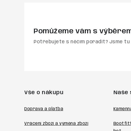
Pomůžeme vám s výběre
Potřebujete s něčím poradit? Jsme tu 
Z
á
Vše o nákupu
Naše 
p
a
Doprava a platba
Kamenn
t
Vrácení zboží a výměna zboží
Bootfit