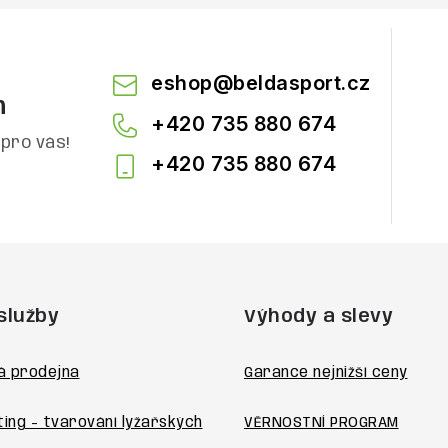
eshop
@
beldasport.cz
m
+420 735 880 674
pro vás!
+420 735 880 674
služby
Výhody a slevy
á prodejna
Garance nejnižší ceny
ting - tvarování lyžařských
VĚRNOSTNÍ PROGRAM