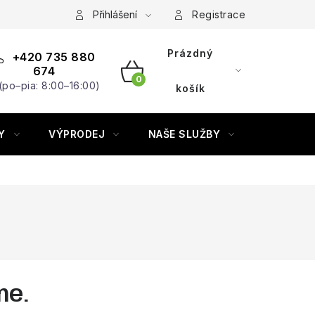
Přihlášení
Registrace
Prázdný
+420 735 880
674
(po–pia: 8:00–16:00)
NÁKUPNÍ
košík
KOŠÍK
Y
VÝPRODEJ
NAŠE SLUŽBY
ZNAČKY
me.