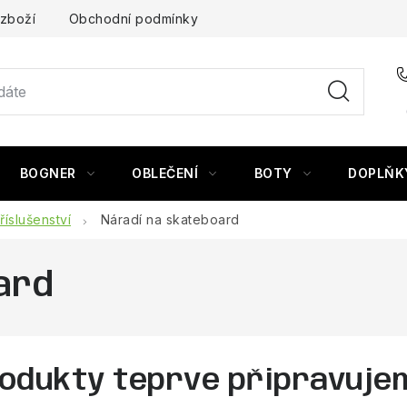
 zboží
Obchodní podmínky
BOGNER
OBLEČENÍ
BOTY
DOPLŇK
říslušenství
Náradí na skateboard
ard
odukty teprve připravuje