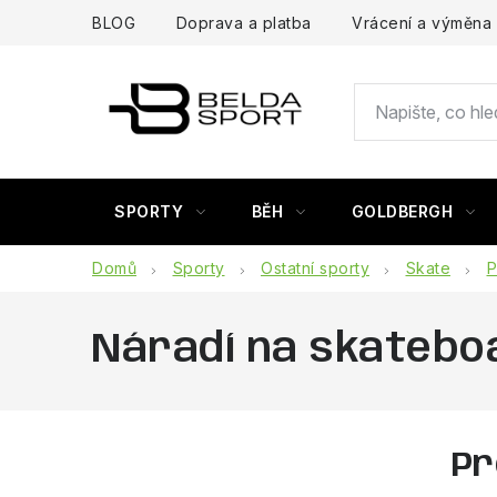
Přejít
BLOG
Doprava a platba
Vrácení a výměna
na
obsah
SPORTY
BĚH
GOLDBERGH
Domů
Sporty
Ostatní sporty
Skate
P
Náradí na skatebo
Pr