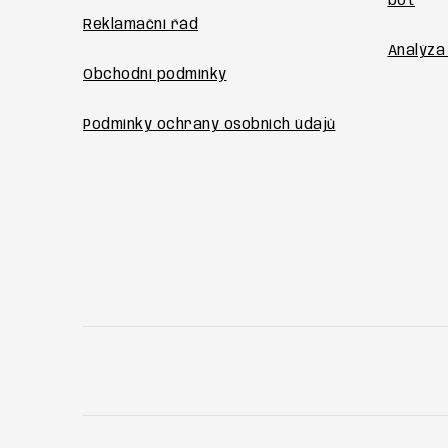
í
bot
Reklamační řád
Analýza
Obchodní podmínky
Podmínky ochrany osobních údajů