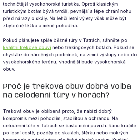
Obchodní podmínky
techničtější vysokohorská turistika. Oproti klasickým
turistickým botám bývá tvrdší, pevnější a lépe chrání nohu
před nárazy o skály. Na lehčí letní výlety však může být
zbytečně těžká a méně pohodlná.
Pokud plánujete spíše běžné túry v Tatrách, sáhněte po
kvalitní trekové obuvi
nebo trekingových botách. Pokud se
chystáte do náročných podmínek, na zimní výstupy nebo do
vysokohorského terénu, vhodnější bude vysokohorská
obuv.
Proč je treková obuv dobrá volba
na celodenní túry v horách?
Treková obuv je oblíbená proto, že nabízí dobrý
kompromis mezi pohodlím, stabilitou a ochranou. Na
celodenní túře v Tatrách se často mění povrch. Ráno kráčíte
po lesní cestě, později po skalách, štěrku nebo mokrých
kamenech a odpoledne vás čeká dlouhý sestup. Kvalitní