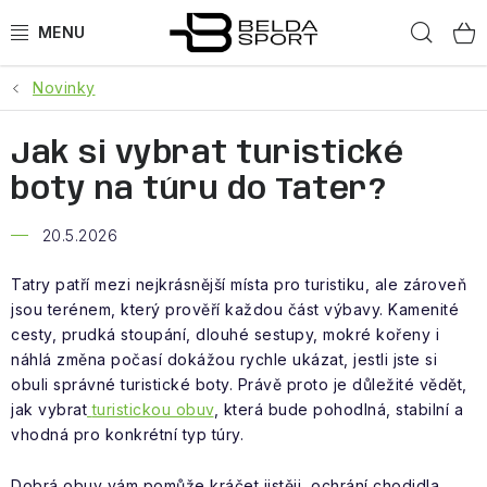
Přejít
Hled
na
obsah
Novinky
SPORTY
Jak si vybrat turistické
BĚH
boty na túru do Tater?
GOLDBERGH
20.5.2026
BOGNER
Tatry patří mezi nejkrásnější místa pro turistiku, ale zároveň
jsou terénem, který prověří každou část výbavy. Kamenité
OBLEČENÍ
cesty, prudká stoupání, dlouhé sestupy, mokré kořeny i
náhlá změna počasí dokážou rychle ukázat, jestli jste si
BOTY
obuli správné turistické boty. Právě proto je důležité vědět,
jak vybrat
turistickou obuv
, která bude pohodlná, stabilní a
DOPLŇKY
vhodná pro konkrétní typ túry.
Dobrá obuv vám pomůže kráčet jistěji, ochrání chodidla