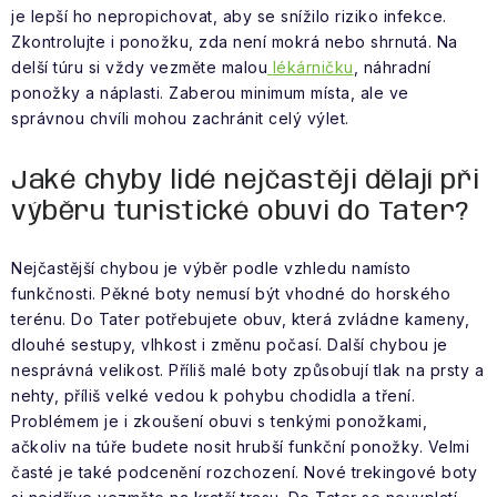
je lepší ho nepropichovat, aby se snížilo riziko infekce.
Zkontrolujte i ponožku, zda není mokrá nebo shrnutá. Na
delší túru si vždy vezměte malou
lékárničku
, náhradní
ponožky a náplasti. Zaberou minimum místa, ale ve
správnou chvíli mohou zachránit celý výlet.
Jaké chyby lidé nejčastěji dělají při
výběru turistické obuvi do Tater?
Nejčastější chybou je výběr podle vzhledu namísto
funkčnosti. Pěkné boty nemusí být vhodné do horského
terénu. Do Tater potřebujete obuv, která zvládne kameny,
dlouhé sestupy, vlhkost i změnu počasí. Další chybou je
nesprávná velikost. Příliš malé boty způsobují tlak na prsty a
nehty, příliš velké vedou k pohybu chodidla a tření.
Problémem je i zkoušení obuvi s tenkými ponožkami,
ačkoliv na túře budete nosit hrubší funkční ponožky. Velmi
časté je také podcenění rozchození. Nové trekingové boty