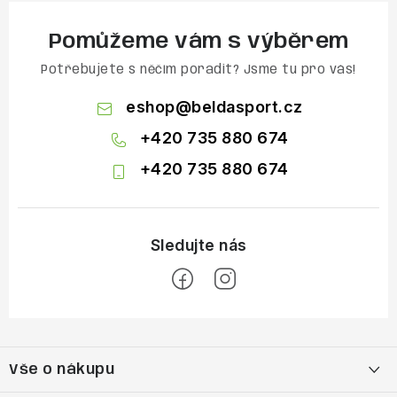
Pomůžeme vám s výběrem
Potřebujete s něčím poradit? Jsme tu pro vás!
eshop
@
beldasport.cz
+420 735 880 674
+420 735 880 674
Z
á
Vše o nákupu
p