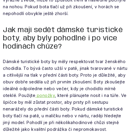
na nohou. Pokud bota tlačí už při zkoušení, v horách se
nepohodlí obvykle ještě zhorší.
Jak mají sedět dámské turistické
boty, aby byly pohodlné i po více
hodinách chůze?
Dámské turistické boty by měly respektovat tvar ženského
chodidla. To bývá často užší v patě, jinak tvarované v nártu
a citlivější na tlak v přední části boty. Proto je důležité, aby
obuv dobře seděla už při prvním zkoušení. Boty zkoušejte
ideálně odpoledne nebo večer, kdy je chodidlo mírně
oteklé. Použijte
ponožky
, které plánujete nosit i na túře. Ve
špičce by měl zůstat prostor, aby prsty při sestupu
nenarážely do přední části boty. Pokud dámské turistické
boty tlačí na patě, u malíčku nebo v nártu, raději hledejte
jiný model. Pohodlí je při několikahodinové chůzi stejně
důležité jako kvalitní podrážka či nepromokavost.