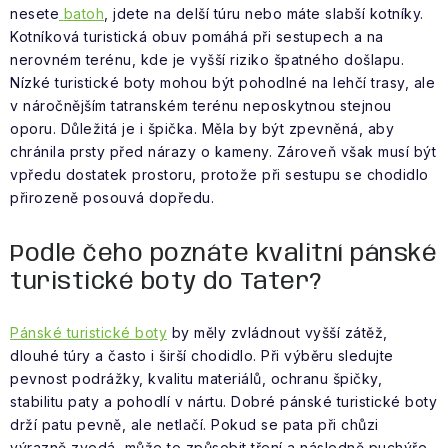
nesete
batoh
, jdete na delší túru nebo máte slabší kotníky.
Kotníková turistická obuv pomáhá při sestupech a na
nerovném terénu, kde je vyšší riziko špatného došlapu.
Nízké turistické boty mohou být pohodlné na lehčí trasy, ale
v náročnějším tatranském terénu neposkytnou stejnou
oporu. Důležitá je i špička. Měla by být zpevněná, aby
chránila prsty před nárazy o kameny. Zároveň však musí být
vpředu dostatek prostoru, protože při sestupu se chodidlo
přirozeně posouvá dopředu.
Podle čeho poznáte kvalitní pánské
turistické boty do Tater?
Pánské turistické boty
by měly zvládnout vyšší zátěž,
dlouhé túry a často i širší chodidlo. Při výběru sledujte
pevnost podrážky, kvalitu materiálů, ochranu špičky,
stabilitu paty a pohodlí v nártu. Dobré pánské turistické boty
drží patu pevně, ale netlačí. Pokud se pata při chůzi
výrazně zvedá, může to způsobit tření a následně puchýře