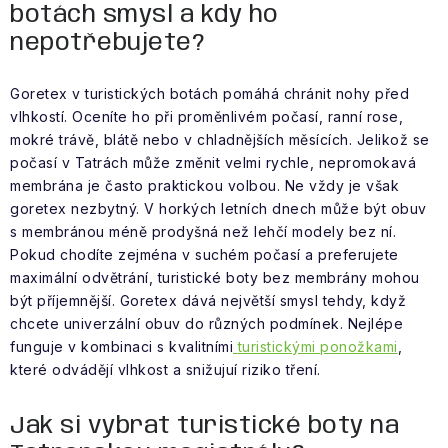
botách smysl a kdy ho
nepotřebujete?
Goretex v turistických botách pomáhá chránit nohy před
vlhkostí. Oceníte ho při proměnlivém počasí, ranní rose,
mokré trávě, blátě nebo v chladnějších měsících. Jelikož se
počasí v Tatrách může změnit velmi rychle, nepromokavá
membrána je často praktickou volbou. Ne vždy je však
goretex nezbytný. V horkých letních dnech může být obuv
s membránou méně prodyšná než lehčí modely bez ní.
Pokud chodíte zejména v suchém počasí a preferujete
maximální odvětrání, turistické boty bez membrány mohou
být příjemnější. Goretex dává největší smysl tehdy, když
chcete univerzální obuv do různých podmínek. Nejlépe
funguje v kombinaci s kvalitními
turistickými ponožkami
,
které odvádějí vlhkost a snižujuí riziko tření.
Jak si vybrat turistické boty na