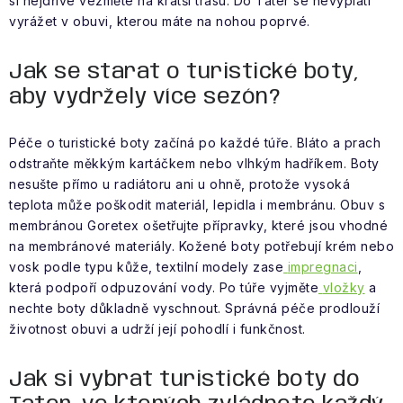
si nejdříve vezměte na kratší trasu. Do Tater se nevyplatí
vyrážet v obuvi, kterou máte na nohou poprvé.
Jak se starat o turistické boty,
aby vydržely více sezón?
Péče o turistické boty začíná po každé túře. Bláto a prach
odstraňte měkkým kartáčkem nebo vlhkým hadříkem. Boty
nesušte přímo u radiátoru ani u ohně, protože vysoká
teplota může poškodit materiál, lepidla i membránu. Obuv s
membránou Goretex ošetřujte přípravky, které jsou vhodné
na membránové materiály. Kožené boty potřebují krém nebo
vosk podle typu kůže, textilní modely zase
impregnaci
,
která podpoří odpuzování vody. Po túře vyjměte
vložky
a
nechte boty důkladně vyschnout. Správná péče prodlouží
životnost obuvi a udrží její pohodlí i funkčnost.
Jak si vybrat turistické boty do