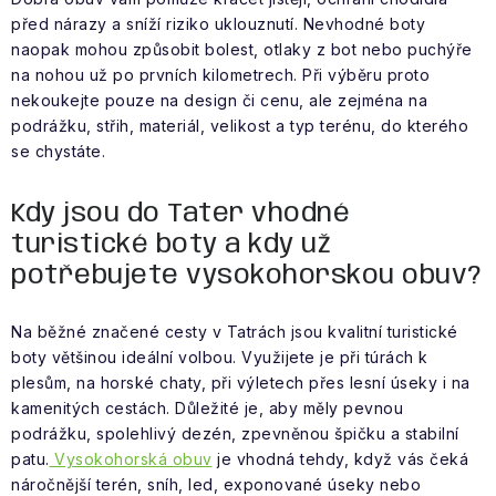
VÝPRODEJ
před nárazy a sníží riziko uklouznutí. Nevhodné boty
naopak mohou způsobit bolest, otlaky z bot nebo puchýře
NAŠE SLUŽBY
na nohou už po prvních kilometrech. Při výběru proto
nekoukejte pouze na design či cenu, ale zejména na
NEZAŘAZENÉ
podrážku, střih, materiál, velikost a typ terénu, do kterého
se chystáte.
NOVÝ IMPORT
Kdy jsou do Tater vhodné
ZIMNÍ SPORTY
turistické boty a kdy už
potřebujete vysokohorskou obuv?
LETNÍ SPORTY
Na běžné značené cesty v Tatrách jsou kvalitní turistické
EXTRAS
boty většinou ideální volbou. Využijete je při túrách k
plesům, na horské chaty, při výletech přes lesní úseky i na
ZNAČKY
kamenitých cestách. Důležité je, aby měly pevnou
podrážku, spolehlivý dezén, zpevněnou špičku a stabilní
patu.
Vysokohorská obuv
je vhodná tehdy, když vás čeká
BLOG
Doprava a platba
Vrácení a výměna zboží
náročnější terén, sníh, led, exponované úseky nebo