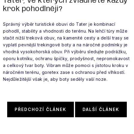
Tater, ve kterých zvládnete každý
krok pohodlněji?
Správný výběr turistické obuvi do Tater je kombinací
pohodlí, stability a vhodnosti do terénu. Na lehčí túry může
stačit nižší treková obuv, na kamenité cesty a delší trasy se
vyplatí pevnější trekingové boty a na náročné podmínky je
vhodná vysokohorská obuv. Při výběru sledujte podrážku,
oporu kotníku, ochranu špičky, prodyšnost, nepromokavost
a celkový tvar boty. Vibram může pomoci s jistotou kroku v
náročném terénu, goretex zase s ochranou před vlhkostí.
Nejdůležitější však je, aby boty seděly vaší noze.
PŘEDCHOZÍ ČLÁNEK
DALŠÍ ČLÁNEK