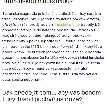
Tatranskou magistrálu?
Tatranská magistrála je krásná, ale dlouhá a místy náročná
trasa. Při výběru obuvi je třeba myslet na počet kilometrů,
převýšení i různorodý povrch.
Turistické boty
by měly být
pohodlné, stabilní a dostatečně odolné. Na Tatranskou
magistrálu jsou vhodné trekingové boty nebo kvalitní
treková obuv s pevnější podrážkou. Pokud jdete na více
dní nebo nesete těžší
batoh
, oceníte vyšší střih, který lépe
podrží kotník. Při kratších jednodenních úsecích v dobrém
počasí mohou zkušeným turistům vyhovovat i lehčí turistické
boty. Nejdůležitější je nevyrazit na dlouhou trasu ve zcela
nové obuvi. Boty si nejdříve vyzkoušejte na kratší
procházce nebo lehčí túře. Včas zjistíte, zda vás netlačí
pata, špička nebo nárt.
Jak předejít tomu, aby vás během
túry trápil puchýř na noze?