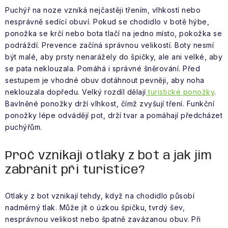
Puchýř na noze vzniká nejčastěji třením, vlhkostí nebo
nesprávně sedící obuví. Pokud se chodidlo v botě hýbe,
ponožka se krčí nebo bota tlačí na jedno místo, pokožka se
podráždí. Prevence začíná správnou velikostí. Boty nesmí
být malé, aby prsty nenarážely do špičky, ale ani velké, aby
se pata neklouzala. Pomáhá i správné šněrování. Před
sestupem je vhodné obuv dotáhnout pevněji, aby noha
neklouzala dopředu. Velký rozdíl dělají
turistické ponožky
.
Bavlněné ponožky drží vlhkost, čímž zvyšují tření. Funkční
ponožky lépe odvádějí pot, drží tvar a pomáhají předcházet
puchýřům.
Proč vznikají otlaky z bot a jak jim
zabránit při turistice?
Otlaky z bot vznikají tehdy, když na chodidlo působí
nadměrný tlak. Může jít o úzkou špičku, tvrdý šev,
nesprávnou velikost nebo špatně zavázanou obuv. Při