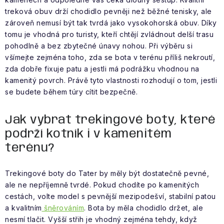
treková obuv drží chodidlo pevněji než běžné tenisky, ale
zároveň nemusí být tak tvrdá jako vysokohorská obuv. Díky
tomu je vhodná pro turisty, kteří chtějí zvládnout delší trasu
pohodlně a bez zbytečné únavy nohou. Při výběru si
všímejte zejména toho, zda se bota v terénu příliš nekroutí,
zda dobře fixuje patu a jestli má podrážku vhodnou na
kamenitý povrch. Právě tyto vlastnosti rozhodují o tom, jestli
se budete během túry cítit bezpečně.
Jak vybrat trekingové boty, které
podrží kotník i v kamenitém
terénu?
Trekingové boty do Tater by měly být dostatečně pevné,
ale ne nepříjemně tvrdé. Pokud chodíte po kamenitých
cestách, volte model s pevnější mezipodešví, stabilní patou
a kvalitním
šněrováním
. Bota by měla chodidlo držet, ale
nesmí tlačit. Vyšší střih je vhodný zejména tehdy, když