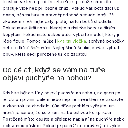
turistice se tento problém zhoršuje, protože chodidlo
pracuje více než při běžné chůzi. Pokud vás bota tlačí už
doma, během túry to pravděpodobně nebude lepší. Při
zkoušení si všímejte paty, prstů, nártu i boků chodidla.
Pokud máte širší nohu, hledejte turistické boty se širším
kopytem. Pokud máte úzkou patu, vyberte model, který ji
lépe fixuje. Pomoci může i
kvalitní vložka
, správné ponožky
nebo odlišné šněrování. Nejlepším řešením je však vybrat si
obuv, která sedí přirozeně už od začátku.
Co dělat, když se vám na túře
objeví puchýře na nohou?
Když se během túry objeví puchýře na nohou, neignorujte
je. Už při prvním pálení nebo nepříjemném tření se zastavte
a zkontrolujte chodidlo. Čím dříve problém vyřešíte, tím
menší je šance, že se změní na bolestivou komplikaci.
Postižené místo osušte a přelepte náplastí na puchýře nebo
ochrannou páskou. Pokud je puchýř neporušený, obvykle