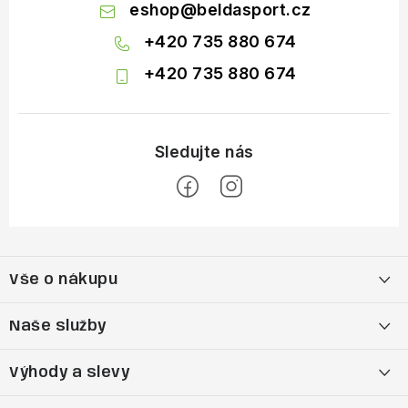
eshop
@
beldasport.cz
+420 735 880 674
+420 735 880 674
Z
á
Vše o nákupu
p
a
Doprava a platba
Naše služby
t
í
Vrácení zboží a výměna zboží
Kamenná prodejna
Výhody a slevy
Reklamační řád
Bootfitting - tvarování lyžařských bot
Garance nejnižší ceny