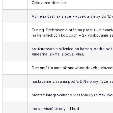
Zalievanie sklznice
Výmena časti sklznice - výsek a vlepy do 12
Tuning: Prebrúsenie hrán na páse + Uhlovani
na keramických kotúčoch + 2x voskovanie za 
Štrukturovanie sklznice na kameni podľa po
/lineárna, šikmá, šípová, vlna/
Demontáž a montáž snowboardového viazan
nastavenie viazania podľa DIN normy (lyže 
Montáž integrovaného viazania (lyže zakúp
iné servisné úkony - 1 hod