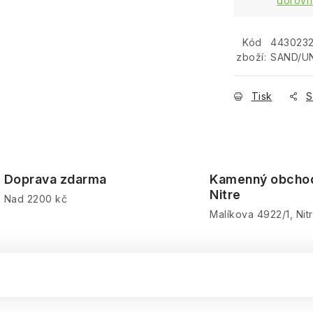
dorovn
Kód
443023
zboží:
SAND/UN
Tisk
S
Doprava zdarma
Kamenný obcho
Nitre
Nad 2200 kč
Malíkova 4922/1, Nit