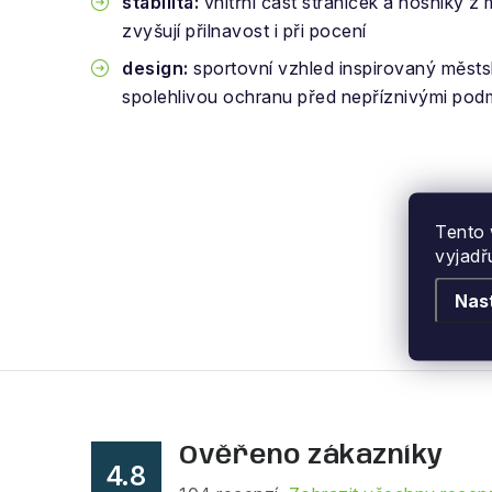
stabilita:
vnitřní část straniček a nosníky z
zvyšují přilnavost i při pocení
design:
sportovní vzhled inspirovaný městs
spolehlivou ochranu před nepříznivými pod
Tento 
vyjadř
Nas
Ověřeno zákazníky
4.8