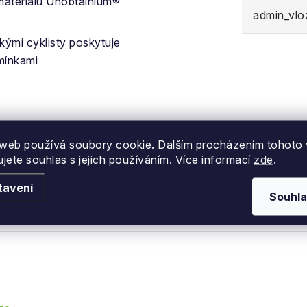
 materiálu Unobtainium®
admin_vl
kými cyklisty poskytuje
mínkami
web používá soubory cookie. Dalším procházením tohoto
ujete souhlas s jejich používáním. Více informací
zde
.
tavení
Souhla