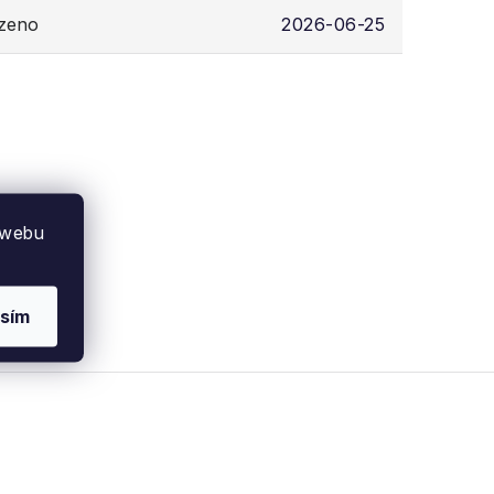
ozeno
2026-06-25
 webu
sím