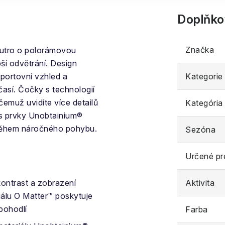
Doplňko
Značka
 Sutro o polorámovou
pší odvětrání. Design
sportovní vzhled a
Kategorie
časí. Čočky s technologií
čemuž uvidíte více detailů
Kategória
u s prvky Unobtainium®
i během náročného pohybu.
Sezóna
Určené pr
kontrast a zobrazení
Aktivita
álu O Matter™ poskytuje
 pohodlí
Farba