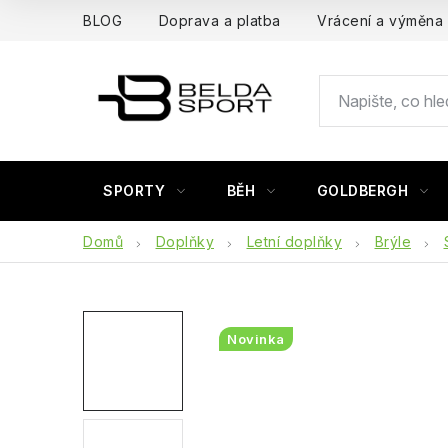
Přejít
BLOG
Doprava a platba
Vrácení a výměna
na
obsah
SPORTY
BĚH
GOLDBERGH
Domů
Doplňky
Letní doplňky
Brýle
Novinka