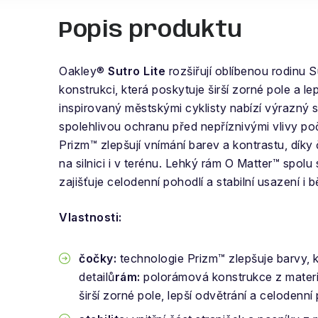
Popis produktu
Oakley®
Sutro Lite
rozšiřují oblíbenou rodinu
konstrukci, která poskytuje širší zorné pole a le
inspirovaný městskými cyklisty nabízí výrazný 
spolehlivou ochranu před nepříznivými vlivy po
Prizm™ zlepšují vnímání barev a kontrastu, díky 
na silnici i v terénu. Lehký rám O Matter™ spol
zajišťuje celodenní pohodlí a stabilní usazení 
Vlastnosti:
čočky:
technologie Prizm™ zlepšuje barvy, 
detailů
rám:
polorámová konstrukce z materi
širší zorné pole, lepší odvětrání a celodenní