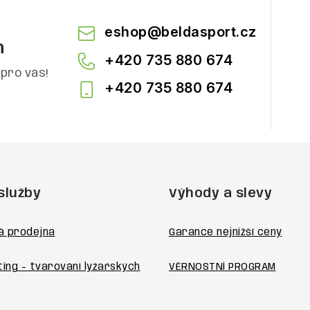
eshop
@
beldasport.cz
m
+420 735 880 674
pro vás!
+420 735 880 674
služby
Výhody a slevy
á prodejna
Garance nejnižší ceny
ting - tvarování lyžařských
VĚRNOSTNÍ PROGRAM