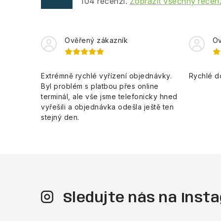
104
recenzí.
Zobrazit všechny recen
Ověřený zákazník
Ov
Extrémně rychlé vyřízení objednávky.
Rychlé d
Byl problém s platbou přes online
terminál, ale vše jsme telefonicky hned
vyřešili a objednávka odešla ještě ten
stejný den.
Sledujte nás na Ins