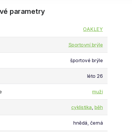
vé parametry
OAKLEY
Sportovní brýle
športové brýle
léto 26
e
muži
cyklistika
,
běh
hnědá, černá