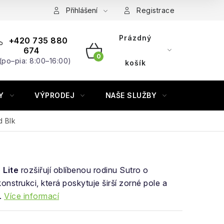
Přihlášení
Registrace
Prázdný
+420 735 880
674
(po–pia: 8:00–16:00)
NÁKUPNÍ
košík
KOŠÍK
Y
VÝPRODEJ
NAŠE SLUŽBY
ZNAČKY
d Blk
 Lite
rozšiřují oblíbenou rodinu Sutro o
nstrukci, která poskytuje širší zorné pole a
.
Více informací