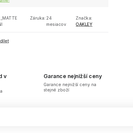
áme!
2_MATTE
Záruka
:
24
Značka:
I
mesiacov
OAKLEY
dílet
d v
Garance nejnižší ceny
Garance nejnižší ceny na
stejné zboží
ra