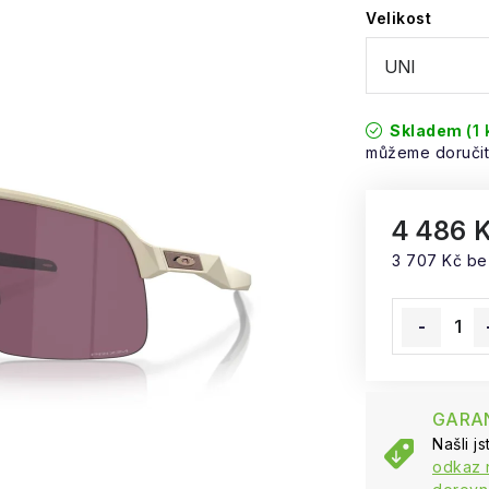
Velikost
Skladem
(1 
4 486 
3 707 Kč b
Měrná cena
GARAN
Našli j
odkaz 