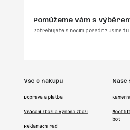
Pomůžeme vám s výběre
Potřebujete s něčím poradit? Jsme tu 
Z
á
Vše o nákupu
Naše 
p
a
Doprava a platba
Kamenn
t
Vrácení zboží a výměna zboží
Bootfit
í
bot
Reklamační řád