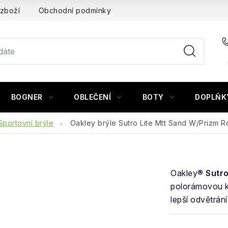
 zboží
Obchodní podmínky
BOGNER
OBLEČENÍ
BOTY
DOPLŇK
Sportovní brýle
Oakley brýle Sutro Lite Mtt Sand W/Prizm R
Oakley®
Sutro
polorámovou ko
lepší odvětrání