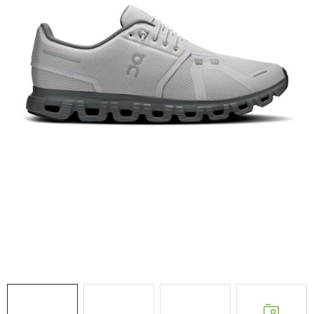
VÝPRODEJ
NAŠE SLUŽBY
NEZAŘAZENÉ
NOVÝ IMPORT
ZIMNÍ SPORTY
LETNÍ SPORTY
EXTRAS
ZNAČKY
BLOG
Doprava a platba
Vrácení a výměna zboží