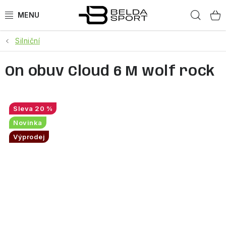
Přejít
Hled
na
obsah
Silniční
SPORTY
On obuv Cloud 6 M wolf rock
BĚH
GOLDBERGH
20 %
BOGNER
Novinka
Výprodej
OBLEČENÍ
BOTY
DOPLŇKY