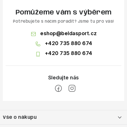
Pomůžeme vám s výběrem
Potřebujete s něčím poradit? Jsme tu pro vás!
eshop
@
beldasport.cz
+420 735 880 674
+420 735 880 674
Z
á
Vše o nákupu
p