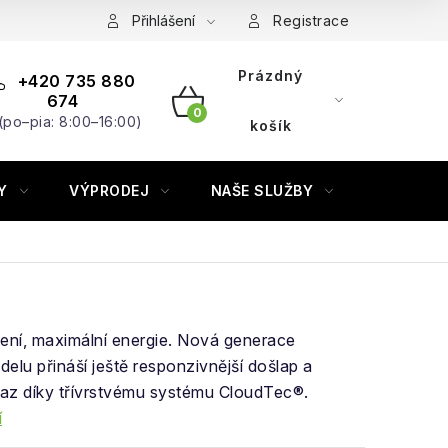
Přihlášení
Registrace
Prázdný
+420 735 880
674
(po–pia: 8:00–16:00)
NÁKUPNÍ
košík
KOŠÍK
Y
VÝPRODEJ
NAŠE SLUŽBY
ZNAČKY
ení, maximální energie. Nová generace
elu přináší ještě responzivnější došlap a
z díky třívrstvému ​​systému CloudTec®.
í