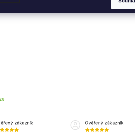
Souhla
řed – s maximálním tlumením
ze
ěřený zákazník
Ověřený zákazník