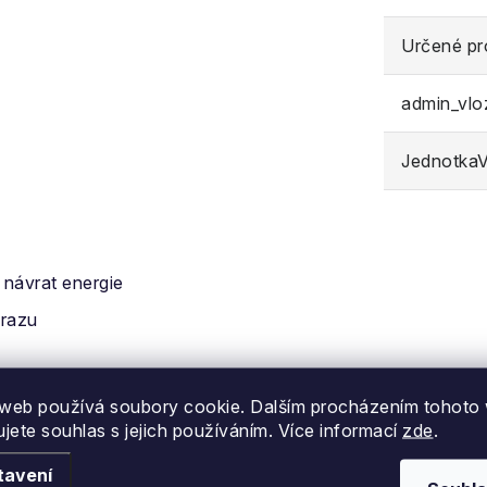
Určené pr
admin_vl
JednotkaVe
 návrat energie
razu
í trakci
web používá soubory cookie. Dalším procházením tohoto
ujete souhlas s jejich používáním. Více informací
zde
.
tavení