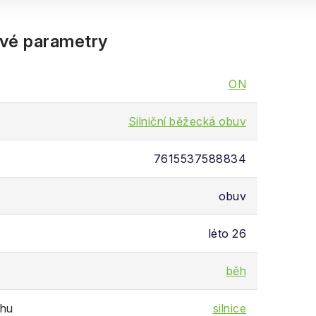
vé parametry
ON
Silniční běžecká obuv
7615537588834
obuv
léto 26
běh
chu
silnice