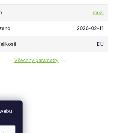
o
muži
ozeno
2026-02-11
likosti
EU
Všechny parametry
 webu