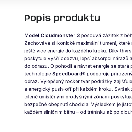
Popis produktu
Model Cloudmonster 3
posouvá zážitek z bě
Zachovává si ikonické maximální tlumení, které 
ještě více energie do každého kroku. Díky třív
poskytuje vyšší odezvu, lepší absorpci nárazů 
do odrazu. O pohodlí a návrat energie se stará
technologie
Speedboard®
podporuje přirozen
odraz. Vylepšený rocker tvar podrážky zajišťuje
a energický push-off při každém kroku. Svršek 
cíleně umístěnými prodyšnými zónami poskytuje 
bezpečné obepnutí chodidla. Výsledkem je jisto
každém silničním běhu – od tréninku až po dlou