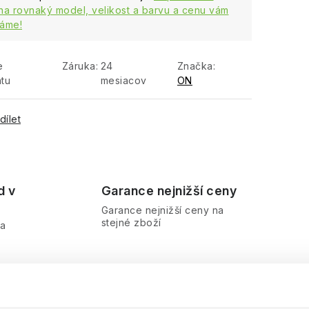
na rovnaký model, velikost a barvu a cenu vám
áme!
e
Záruka
:
24
Značka:
ntu
mesiacov
ON
dílet
d v
Garance nejnižší ceny
Garance nejnižší ceny na
stejné zboží
ra