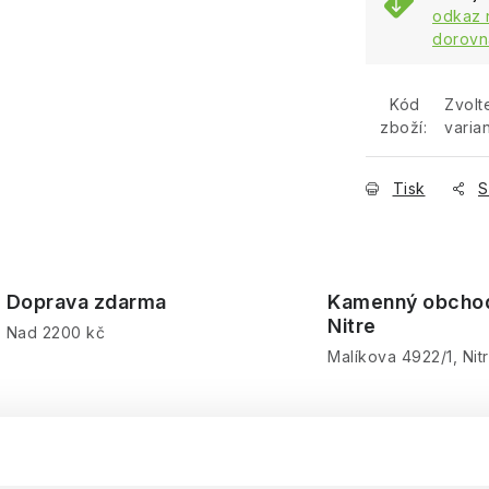
odkaz 
dorovn
Kód
Zvolt
zboží:
varia
Tisk
S
Doprava zdarma
Kamenný obcho
Nitre
Nad 2200 kč
Malíkova 4922/1, Nit