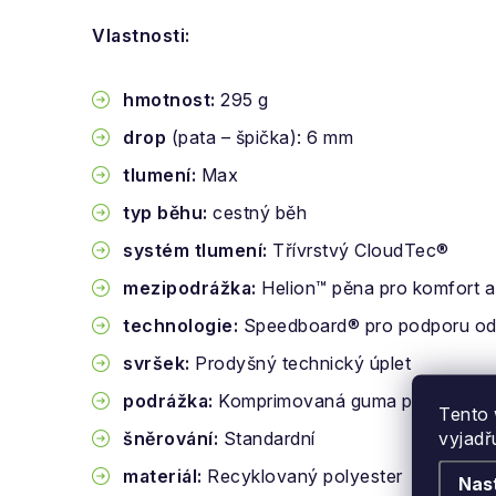
Vlastnosti:
hmotnost:
295 g
drop
(pata – špička): 6 mm
tlumení:
Max
typ běhu:
cestný běh
systém tlumení:
Třívrstvý CloudTec®
mezipodrážka:
Helion™ pěna pro komfort a
technologie:
Speedboard® pro podporu od
svršek:
Prodyšný technický úplet
podrážka:
Komprimovaná guma pro optimáln
Tento 
vyjadř
šněrování:
Standardní
materiál:
Recyklovaný polyester
Nas