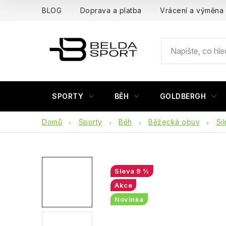
Přejít
BLOG
Doprava a platba
Vrácení a výměna
na
obsah
SPORTY
BĚH
GOLDBERGH
Domů
Sporty
Běh
Běžecká obuv
Sil
9 %
Akce
Novinka