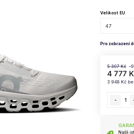
Velikost EU
5 307 Kč
–
4 777 
3 948 Kč b
Měrná cena
GARAN
Našli j