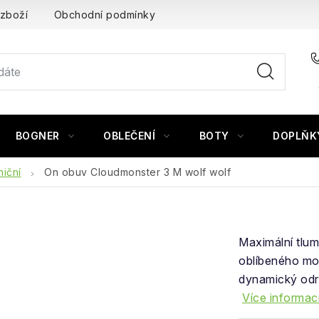
 zboží
Obchodní podmínky
BOGNER
OBLEČENÍ
BOTY
DOPLŇK
niční
On obuv Cloudmonster 3 M wolf wolf
Maximální tlum
oblíbeného mod
dynamický odra
Více informac