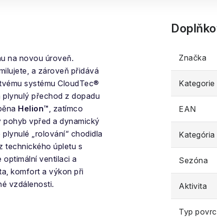
Doplňko
Značka
hu na novou úroveň.
milujete, a zároveň přidává
rstvému ​​systému CloudTec®
Kategorie
a plynulý přechod z dopadu
 pěna
Helion™
, zatímco
EAN
ý pohyb vpřed a dynamický
 plynulé „rolování“ chodidla
Kategória
z technického úpletu s
optimální ventilaci a
Sezóna
ta, komfort a výkon při
hé vzdálenosti.
Aktivita
Typ povr