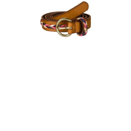
VÝPRODEJ
NAŠE SLUŽBY
NEZAŘAZENÉ
NOVÝ IMPORT
ZIMNÍ SPORTY
LETNÍ SPORTY
EXTRAS
ZNAČKY
BLOG
Doprava a platba
Vrácení a výměna zboží