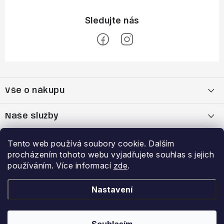
Z
á
Vše o nákupu
p
a
Doprava a platba
Naše služby
t
í
Vrácení zboží a výměna zboží
Kamenná prodejna
Výhody a slevy
Tento web používá soubory cookie. Dalším
procházením tohoto webu vyjadřujete souhlas s jejich
Reklamační řád
Bootfitting - tvarování lyžařských bot
Garance nejnižší ceny
používáním. Více informací
zde
.
Přihlášení
E-mail
Obchodní podmínky
Analýza chodidla Currex
VĚRNOSTNÍ PROGRAM
Nastavení
Podmínky ochrany osobních údajů