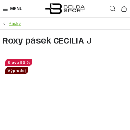
Přejít
Hled
na
obsah
Pásky
SPORTY
Roxy pásek CECILIA J
BĚH
GOLDBERGH
50 %
BOGNER
Výprodej
OBLEČENÍ
BOTY
DOPLŇKY