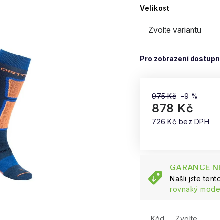
Velikost
975 Kč
–9 %
878 Kč
726 Kč bez DPH
Měrná cena:
GARANCE NE
Našli jste ten
rovnaký model
Kód
Zvolte