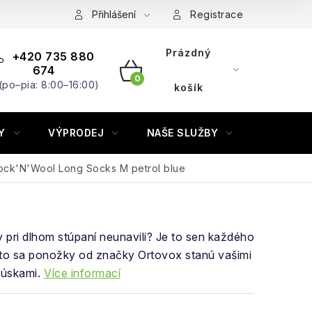
Přihlášení
Registrace
Prázdný
+420 735 880
674
(po–pia: 8:00–16:00)
NÁKUPNÍ
košík
KOŠÍK
Y
VÝPRODEJ
NAŠE SLUŽBY
ZNAČKY
ock'N'Wool Long Socks M petrol blue
pri dlhom stúpaní neunavili? Je to sen každého
eto sa ponožky od značky Ortovox stanú vašimi
úskami.
Více informací