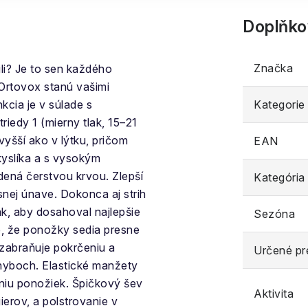
Doplňko
Značka
li? Je to sen každého
Ortovox stanú vašimi
cia je v súlade s
Kategorie
iedy 1 (mierny tlak, 15–21
yšší ako v lýtku, pričom
EAN
yslíka a s vysokým
dená čerstvou krvou. Zlepší
Kategória
nej únave. Dokonca aj strih
k, aby dosahoval najlepšie
Sezóna
e, že ponožky sedia presne
 zabraňuje pokrčeniu a
Určené pr
ohyboch. Elastické manžety
aniu ponožiek. Špičkový šev
Aktivita
ierov, a polstrovanie v