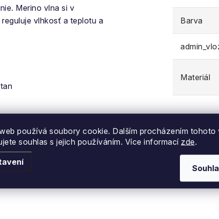
ie. Merino vlna si v
reguluje vlhkosť a teplotu a
Barva
admin_vl
Materiál
tan
právu a ľavú ponožku
web používá soubory cookie. Dalším procházením tohoto
ujete souhlas s jejich používáním. Více informací
zde
.
tavení
Souhla