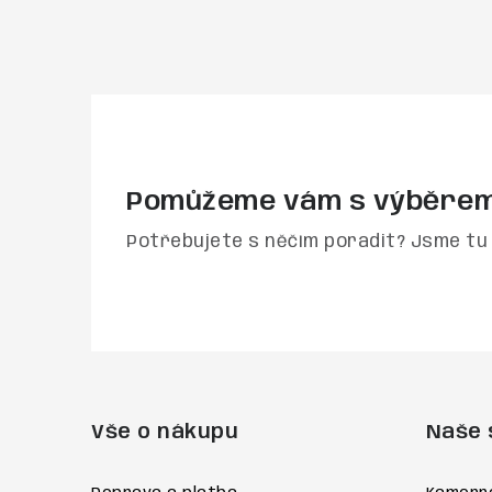
Pomůžeme vám s výběre
Potřebujete s něčím poradit? Jsme tu 
Z
á
Vše o nákupu
Naše 
p