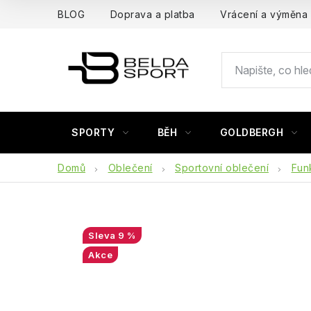
Přejít
BLOG
Doprava a platba
Vrácení a výměna
na
obsah
SPORTY
BĚH
GOLDBERGH
Domů
Oblečení
Sportovní oblečení
Fun
9 %
Akce