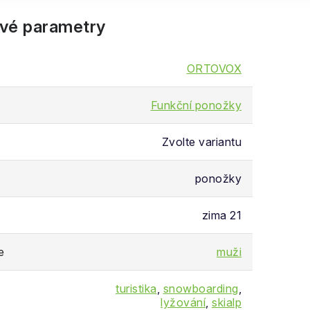
vé parametry
ORTOVOX
Funkční ponožky
Zvolte variantu
ponožky
zima 21
e
muži
turistika
,
snowboarding
,
lyžování
,
skialp