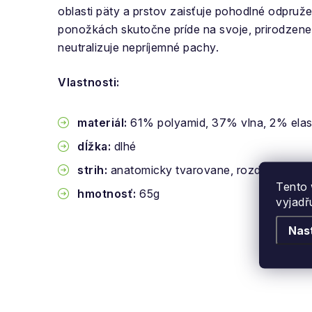
oblasti päty a prstov zaisťuje pohodlné odpružen
ponožkách skutočne príde na svoje, prirodzene 
neutralizuje nepríjemné pachy.
Vlastnosti:
materiál:
61% polyamid, 37% vlna, 2% elas
dĺžka:
dlhé
strih:
anatomicky tvarovane, rozdelené na 
Tento 
hmotnosť:
65g
vyjadř
Nas