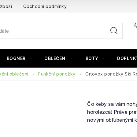
 zboží
Obchodní podmínky
BOGNER
OBLEČENÍ
BOTY
DOPLŇK
kční oblečení
Funkční ponožky
Ortovox ponožky Ski R
Čo keby sa vám nohy 
horolezca! Práve pr
novými obľúbenými k