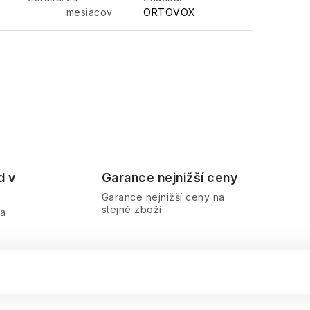
mesiacov
ORTOVOX
d v
Garance nejnižší ceny
Garance nejnižší ceny na
stejné zboží
ra