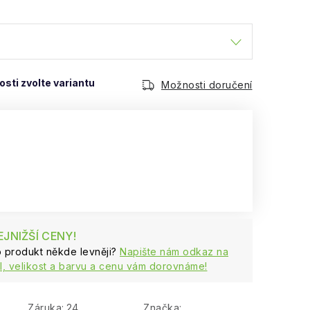
Možnosti doručení
JNIŽŠÍ CENY!
to produkt někde levněji?
Napište nám odkaz na
, velikost a barvu a cenu vám dorovnáme!
Záruka
:
24
Značka: