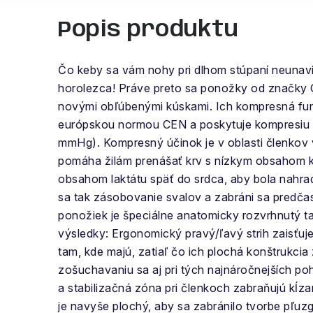
Popis produktu
Čo keby sa vám nohy pri dlhom stúpaní neunavi
horolezca! Práve preto sa ponožky od značky 
novými obľúbenými kúskami. Ich kompresná funk
európskou normou CEN a poskytuje kompresiu tr
mmHg). Kompresný účinok je v oblasti členkov v
pomáha žilám prenášať krv s nízkym obsahom k
obsahom laktátu späť do srdca, aby bola nahra
sa tak zásobovanie svalov a zabráni sa predčas
ponožiek je špeciálne anatomicky rozvrhnutý ta
výsledky: Ergonomický pravý/ľavý strih zaisťuj
tam, kde majú, zatiaľ čo ich plochá konštrukcia
zošuchavaniu sa aj pri tých najnáročnejších p
a stabilizačná zóna pri členkoch zabraňujú kĺz
je navyše plochý, aby sa zabránilo tvorbe pľuzg