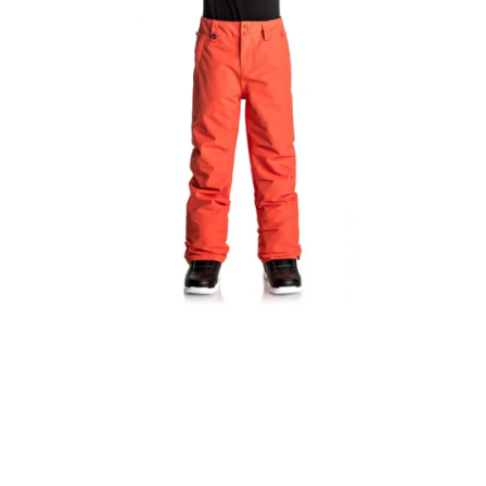
VÝPRODEJ
NAŠE SLUŽBY
NEZAŘAZENÉ
NOVÝ IMPORT
ZIMNÍ SPORTY
LETNÍ SPORTY
EXTRAS
ZNAČKY
BLOG
Doprava a platba
Vrácení a výměna zboží