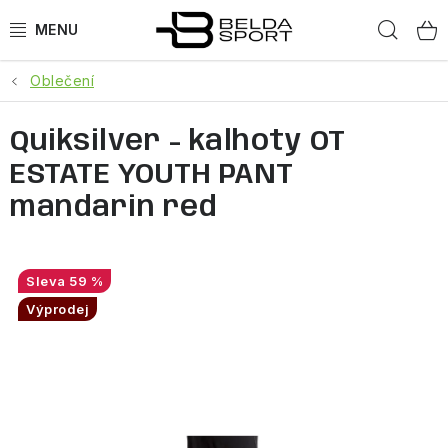
Přejít
Hled
na
obsah
Oblečení
SPORTY
Quiksilver - kalhoty OT
BĚH
ESTATE YOUTH PANT
GOLDBERGH
mandarin red
BOGNER
59 %
OBLEČENÍ
Výprodej
BOTY
DOPLŇKY