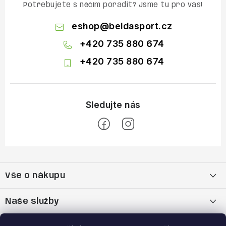
Potřebujete s něčím poradit? Jsme tu pro vás!
eshop
@
beldasport.cz
+420 735 880 674
+420 735 880 674
Z
á
Vše o nákupu
p
a
Doprava a platba
Naše služby
t
í
Vrácení zboží a výměna zboží
Kamenná prodejna