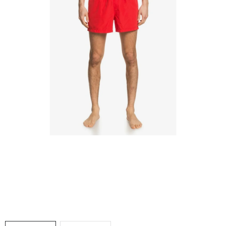
VÝPRODEJ
NAŠE SLUŽBY
NEZAŘAZENÉ
NOVÝ IMPORT
ZIMNÍ SPORTY
LETNÍ SPORTY
EXTRAS
ZNAČKY
BLOG
Doprava a platba
Vrácení a výměna zboží