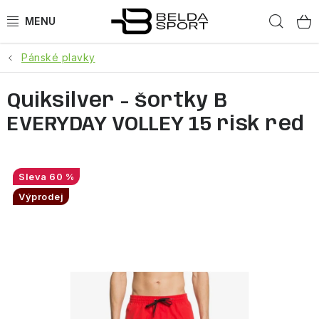
Přejít
Hled
na
obsah
Pánské plavky
SPORTY
Quiksilver - šortky B
BĚH
EVERYDAY VOLLEY 15 risk red
GOLDBERGH
BOGNER
60 %
Výprodej
OBLEČENÍ
BOTY
DOPLŇKY