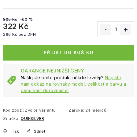
805 Kč
–60 %
322 Kč
266 Kč bez DPH
Měrná cena:
PŘIDAT DO KOŠÍKU
GARANCE NEJNIŽŠÍ CENY!
Našli jste tento produkt někde levněji?
Napište
nám odkaz na rovnaký model, velikost a barvu a
cenu vám dorovnáme!
Kód zboží:
Zvolte variantu
Záruka
:
24 měsíců
Značka:
QUIKSILVER
Tisk
Sdílet