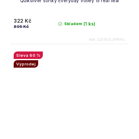
Quiksilver šortky Everyday Volley 15 real teal
322 Kč
(1 ks)
Skladem
805 Kč
Kód:
2220521_BPRH/L
60 %
Výprodej