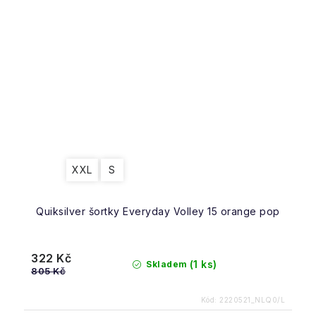
XXL
S
Quiksilver šortky Everyday Volley 15 orange pop
322 Kč
(1 ks)
Skladem
805 Kč
Kód:
2220521_NLQ0/L