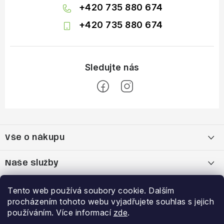
+420 735 880 674
+420 735 880 674
Z
á
Vše o nákupu
p
a
Doprava a platba
Naše služby
t
í
Vrácení zboží a výměna zboží
Kamenná prodejna
Výhody a slevy
Tento web používá soubory cookie. Dalším
procházením tohoto webu vyjadřujete souhlas s jejich
Reklamační řád
Bootfitting - tvarování lyžařských bot
Garance nejnižší ceny
používáním. Více informací
zde
.
Přihlášení