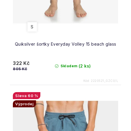
S
Quiksilver šortky Everyday Volley 15 beach glass
322 Kč
(2 ks)
Skladem
805 Kč
Kód:
2220521_GZC0/L
60 %
Výprodej