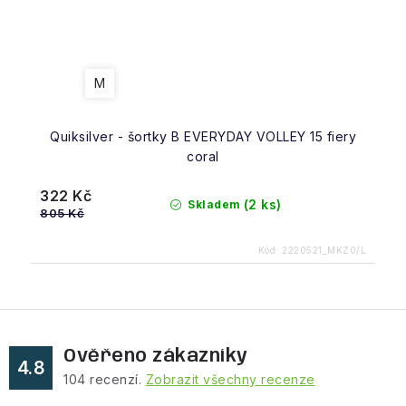
M
Quiksilver - šortky B EVERYDAY VOLLEY 15 fiery
coral
322 Kč
(2 ks)
Skladem
805 Kč
Kód:
2220521_MKZ0/L
Ověřeno zákazníky
4.8
104
recenzí.
Zobrazit všechny recenze