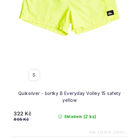
S
Quiksilver - šortky B Everyday Volley 15 safety
yellow
322 Kč
(2 ks)
Skladem
805 Kč
Kód:
2220521_YHJ0/L