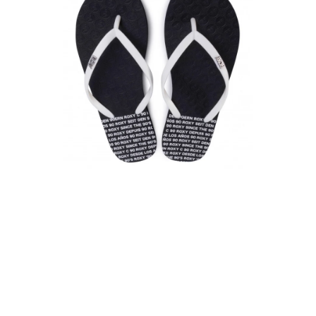
VÝPRODEJ
NAŠE SLUŽBY
NEZAŘAZENÉ
NOVÝ IMPORT
ZIMNÍ SPORTY
LETNÍ SPORTY
EXTRAS
ZNAČKY
BLOG
Doprava a platba
Vrácení a výměna zboží