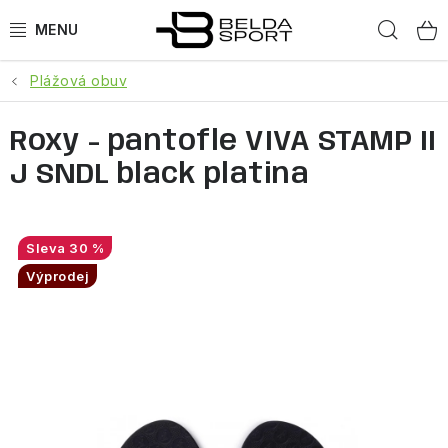
Přejít
Hled
na
obsah
Plážová obuv
SPORTY
Roxy - pantofle VIVA STAMP II
BĚH
J SNDL black platina
GOLDBERGH
BOGNER
30 %
Výprodej
OBLEČENÍ
BOTY
DOPLŇKY