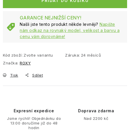
PŘIDAT DO KOŠÍKU
GARANCE NEJNIŽŠÍ CENY!
Našli jste tento produkt někde levněji?
Napište
nám odkaz na rovnaký model, velikost a barvu a
cenu vám dorovnáme!
Kód zboží:
Zvolte variantu
Záruka
:
24 měsíců
Značka:
ROXY
Tisk
Sdílet
Expresní expedice
Doprava zdarma
Jsme rychlí! Objednávku do
Nad 2200 kč
13:00 doručíme již do 48
hodin