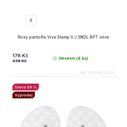
6
Roxy pantofle Viva Stamp II J SNDL BPT olive
176 Kč
(4 ks)
Skladem
439 Kč
Kód:
1900888_OLV/10
59 %
Výprodej