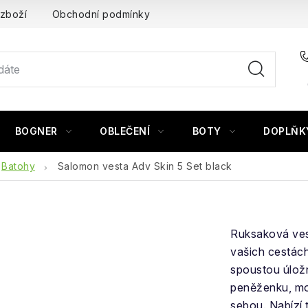
 zboží
Obchodní podmínky
BOGNER
OBLEČENÍ
BOTY
DOPLŇK
Batohy
Salomon vesta Adv Skin 5 Set black
Ruksaková ves
vašich cestách
spoustou úložn
peněženku, mob
sebou. Nabízí 