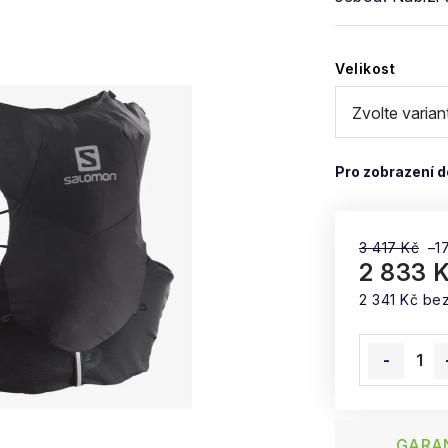
Velikost
3 417 Kč
–1
2 833 
2 341 Kč be
Měrná cena
GARAN