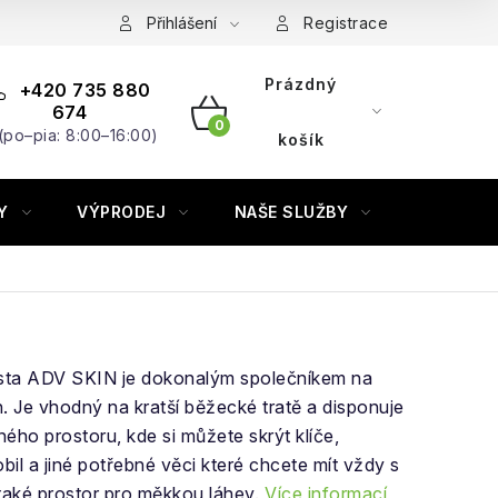
Přihlášení
Registrace
Prázdný
+420 735 880
674
(po–pia: 8:00–16:00)
NÁKUPNÍ
košík
KOŠÍK
Y
VÝPRODEJ
NAŠE SLUŽBY
ZNAČKY
ta ADV SKIN je dokonalým společníkem na
. Je vhodný na kratší běžecké tratě a disponuje
ého prostoru, kde si můžete skrýt klíče,
il a jiné potřebné věci které chcete mít vždy s
také prostor pro měkkou láhev.
Více informací