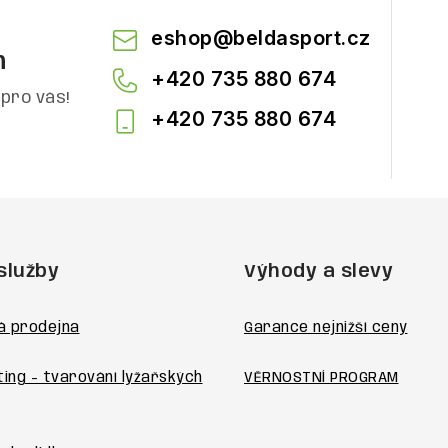
eshop
@
beldasport.cz
m
+420 735 880 674
pro vás!
+420 735 880 674
služby
Výhody a slevy
á prodejna
Garance nejnižší ceny
ting - tvarování lyžařských
VĚRNOSTNÍ PROGRAM