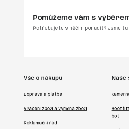
Pomůžeme vám s výběre
Potřebujete s něčím poradit? Jsme tu 
Z
á
Vše o nákupu
Naše 
p
a
Doprava a platba
Kamenn
t
Vrácení zboží a výměna zboží
Bootfit
í
bot
Reklamační řád