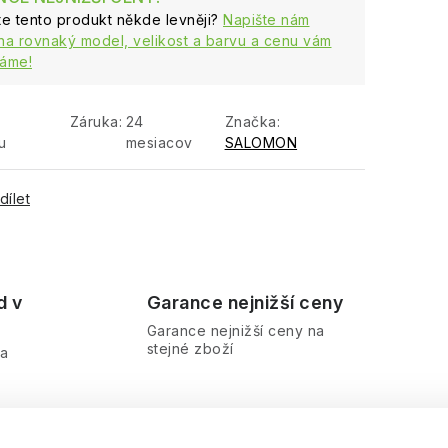
ste tento produkt někde levněji?
Napište nám
na rovnaký model, velikost a barvu a cenu vám
áme!
Záruka
:
24
Značka:
u
mesiacov
SALOMON
dílet
d v
Garance nejnižší ceny
Garance nejnižší ceny na
stejné zboží
ra