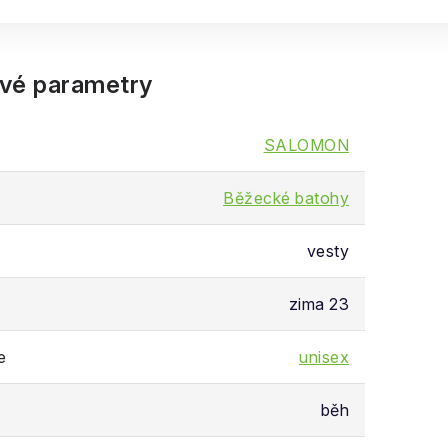
vé parametry
SALOMON
Běžecké batohy
vesty
zima 23
e
unisex
běh