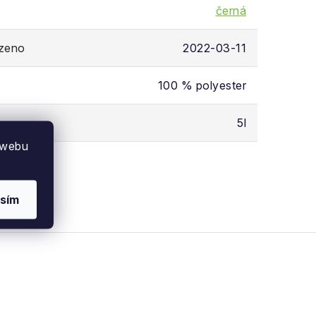
černá
ozeno
2022-03-11
100 % polyester
5l
 webu
sím