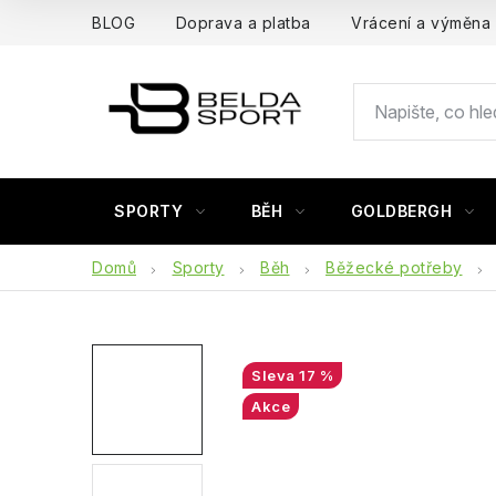
Přejít
BLOG
Doprava a platba
Vrácení a výměna
na
obsah
SPORTY
BĚH
GOLDBERGH
Domů
Sporty
Běh
Běžecké potřeby
17 %
Akce