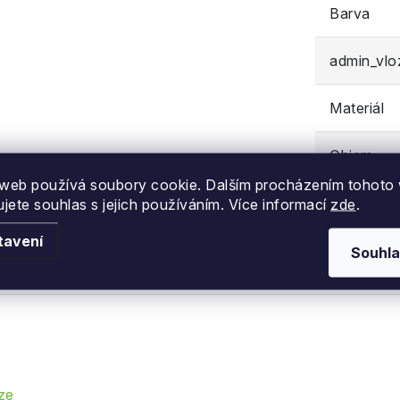
Barva
admin_vl
Materiál
Objem
web používá soubory cookie. Dalším procházením tohoto
ujete souhlas s jejich používáním. Více informací
zde
.
tavení
Souhla
ze