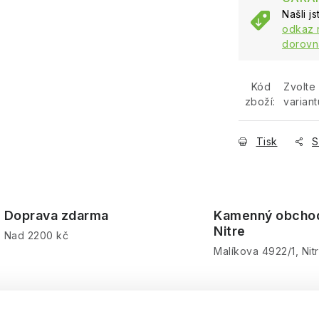
Našli j
odkaz 
dorovn
Kód
Zvolte
zboží:
variant
Tisk
S
Doprava zdarma
Kamenný obcho
Nitre
Nad 2200 kč
Malíkova 4922/1, Nit