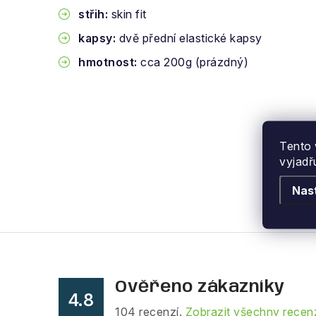
střih:
skin fit
kapsy:
dvě přední elastické kapsy
hmotnost:
cca 200g (prázdný)
Tento 
vyjadř
Nas
Ověřeno zákazníky
4.8
104
recenzí.
Zobrazit všechny recen