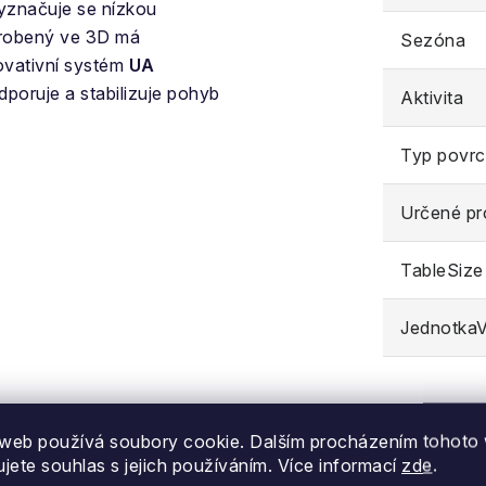
vyznačuje se nízkou
yrobený ve 3D má
Sezóna
novativní systém
UA
poruje a stabilizuje pohyb
Aktivita
Typ povr
Určené pr
TableSize
JednotkaVe
web používá soubory cookie. Dalším procházením tohoto
ujete souhlas s jejich používáním. Více informací
zde
.