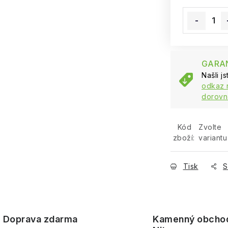
Měrná cena
GARAN
Našli j
odkaz 
dorovn
Kód
Zvolte
zboží:
variantu
Tisk
S
Doprava zdarma
Kamenný obcho