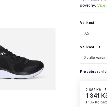
povrchy.
Více 
Velikost
Velikost EU
2 682 Kč
–
1 341 K
1 108 Kč be