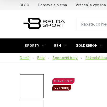
Přejít
BLOG
Doprava a platba
Vrácení a výměna
na
obsah
SPORTY
BĚH
GOLDBERGH
Domů
Boty
Sportovní boty
Běžecké bo
50 %
Výprodej