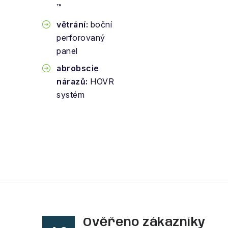
™
větrání:
boční
perforovaný
panel
abrobscie
nárazů:
HOVR
systém
Ověřeno zákazníky