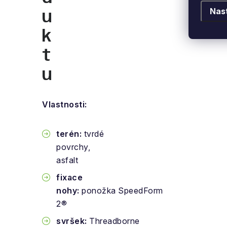
Nas
u
k
t
u
Vlastnosti:
terén:
tvrdé
povrchy,
asfalt
fixace
nohy:
ponožka SpeedForm
2®
svršek:
Threadborne