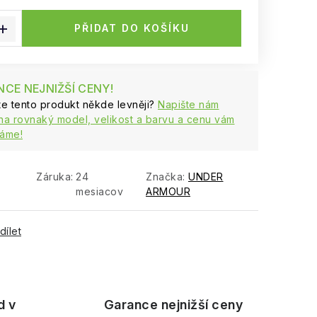
:
PŘIDAT DO KOŠÍKU
CE NEJNIŽŠÍ CENY!
ste tento produkt někde levněji?
Napište nám
na rovnaký model, velikost a barvu a cenu vám
áme!
Záruka
:
24
Značka:
UNDER
mesiacov
ARMOUR
dílet
d v
Garance nejnižší ceny