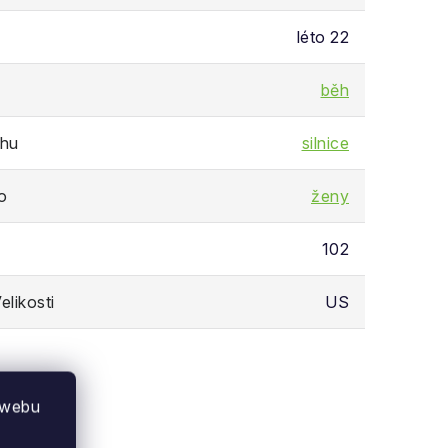
léto 22
běh
chu
silnice
o
ženy
102
likosti
US
 webu