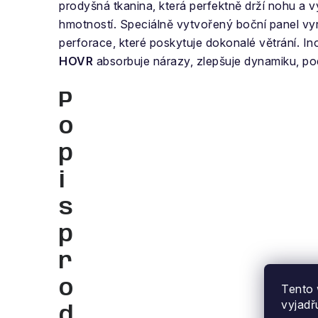
prodyšná tkanina, která perfektně drží nohu a 
hmotností. Speciálně vytvořený boční panel v
perforace, které poskytuje dokonalé větrání. I
HOVR
absorbuje nárazy, zlepšuje dynamiku, pod
P
o
p
i
s
p
r
o
Tento 
vyjadř
d