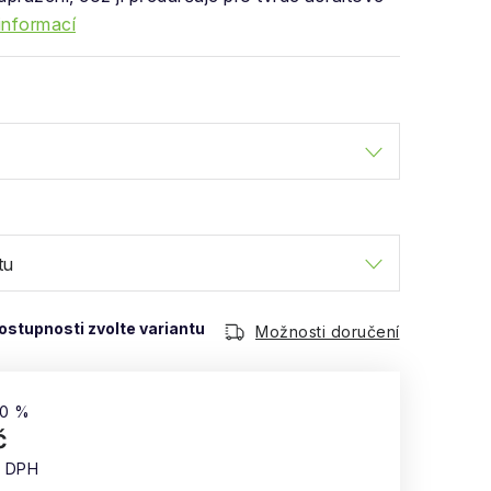
informací
Možnosti doručení
50 %
č
z DPH