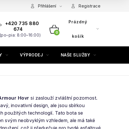
Přihlášení
Registrace
Prázdný
+420 735 880
674
(po–pia: 8:00–16:00)
NÁKUPNÍ
košík
KOŠÍK
Y
VÝPRODEJ
NAŠE SLUŽBY
ZNAČKY
Armour Hovr
si zaslouží zvláštní pozornost.
avý, inovativní design, ale jsou sbírkou
h použitých technologií. Tato bota se
en svým neobvyklým vzhledem, ale má také
dpružení, což ji předurčuje pro tvrdé asfaltové