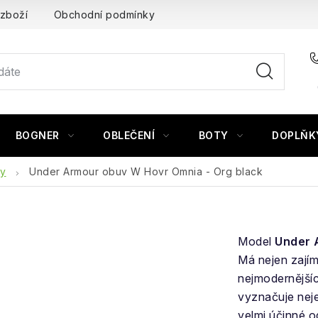
 zboží
Obchodní podmínky
BOGNER
OBLEČENÍ
BOTY
DOPLŇK
ty
Under Armour obuv W Hovr Omnia - Org black
Model
Under 
Má nejen zajím
nejmodernějšíc
vyznačuje nej
velmi účinné o