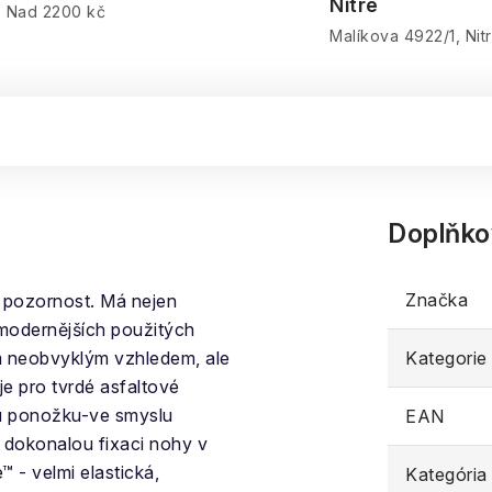
Nitre
Nad 2200 kč
Malíkova 4922/1, Nit
Doplňko
Značka
í pozornost. Má nejen
ejmodernějších použitých
m neobvyklým vzhledem, ale
Kategorie
je pro tvrdé asfaltové
u ponožku-ve smyslu
EAN
 dokonalou fixaci nohy v
 - velmi elastická,
Kategória