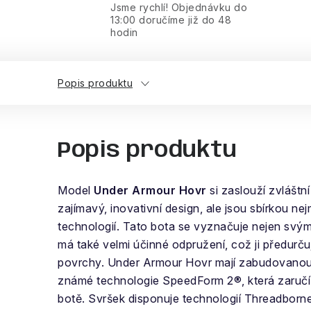
Jsme rychlí! Objednávku do
13:00 doručíme již do 48
hodin
Popis produktu
Popis produktu
Model
Under Armour Hovr
si zaslouží zvláštn
zajímavý, inovativní design, ale jsou sbírkou n
technologií. Tato bota se vyznačuje nejen svý
má také velmi účinné odpružení, což ji předurču
povrchy. Under Armour Hovr mají zabudovano
známé technologie SpeedForm 2®, která zaručí
botě. Svršek disponuje technologií Threadborne™