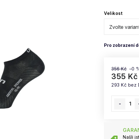
Velikost
356 Kč
–0 
355 Kč
293 Kč bez
Měrná cena
GARAN
Našli j