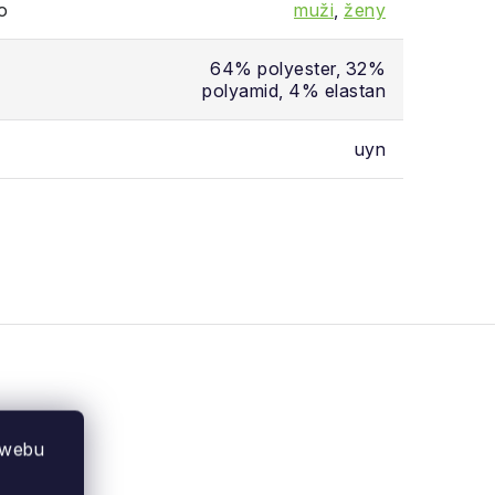
o
muži
,
ženy
64% polyester, 32%
polyamid, 4% elastan
uyn
 webu