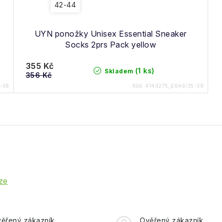
42-44
UYN ponožky Unisex Essential Sneaker
Socks 2prs Pack yellow
355 Kč
(1 ks)
Skladem
356 Kč
-38
Kód:
4140275_E646/35-38
ze
ěřený zákazník
Ověřený zákazník