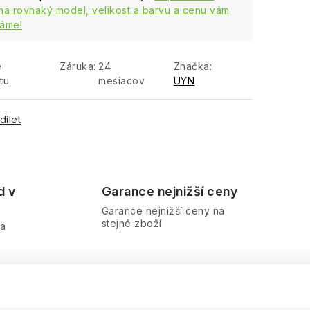
na rovnaký model, velikost a barvu a cenu vám
áme!
e
Záruka
:
24
Značka:
tu
mesiacov
UYN
dílet
d v
Garance nejnižší ceny
Garance nejnižší ceny na
stejné zboží
ra