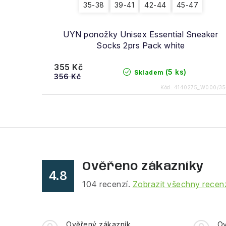
35-38
39-41
42-44
45-47
UYN ponožky Unisex Essential Sneaker
Socks 2prs Pack white
355 Kč
(5 ks)
Skladem
356 Kč
Kód:
4140275_W000/35
Ověřeno zákazníky
4.8
104
recenzí.
Zobrazit všechny recen
Ověřený zákazník
Ov