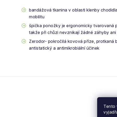
bandážová tkanina v oblasti klenby chodidla
mobilitu
špička ponožky je ergonomicky tvarovaná p
takže při chůzi nevznikají žádné záhyby ani
Zerodor- pokročilá kovová příze, protkaná b
antistatický a antimikrobiální účinek
Tento 
vyjadř