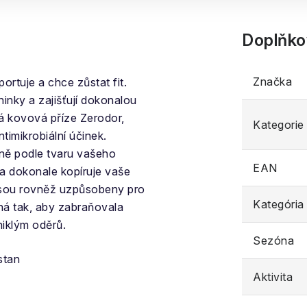
Doplňko
Značka
rtuje a chce zůstat fit.
inky a zajišťují dokonalou
rná kovová příze Zerodor,
Kategorie
timikrobiální účinek.
ně podle tvaru vašeho
EAN
na dokonale kopíruje vaše
jsou rovněž uzpůsobeny pro
Kategória
aná tak, aby zabraňovala
niklým oděrů.
Sezóna
stan
Aktivita