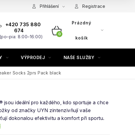
Přihlášení
Registrace
Prázdný
+420 735 880
674
(po–pia: 8:00–16:00)
NÁKUPNÍ
košík
KOŠÍK
Y
VÝPRODEJ
NAŠE SLUŽBY
ZNAČKY
eaker Socks 2prs Pack black
jsou ideální pro každého, kdo sportuje a chce
nožky od značky UYN zintenzivňují vaše
šťují dokonalou efektivitu a komfort při sportu.
í