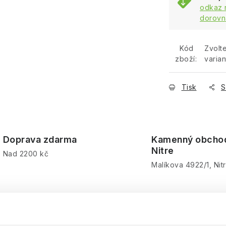
odkaz 
dorovn
Kód
Zvolt
zboží:
varian
Tisk
S
Doprava zdarma
Kamenný obcho
Nitre
Nad 2200 kč
Malíkova 4922/1, Nit