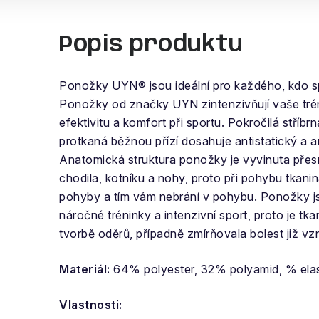
Popis produktu
Ponožky UYN® jsou ideální pro každého, kdo spo
Ponožky od značky UYN zintenzivňují vaše trén
efektivitu a komfort při sportu. Pokročilá stříb
protkaná běžnou přízí dosahuje antistatický a an
Anatomická struktura ponožky je vyvinuta přes
chodila, kotníku a nohy, proto při pohybu tkani
pohyby a tím vám nebrání v pohybu. Ponožky 
náročné tréninky a intenzivní sport, proto je tk
tvorbě oděrů, případně zmírňovala bolest již vz
Materiál:
64% polyester, 32% polyamid, % ela
Vlastnosti: