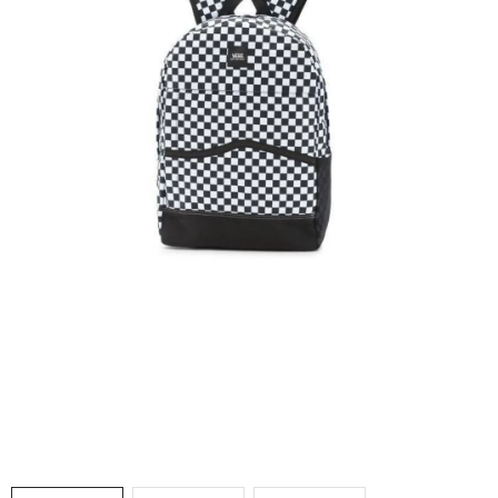
VÝPRODEJ
NAŠE SLUŽBY
NEZAŘAZENÉ
NOVÝ IMPORT
ZIMNÍ SPORTY
LETNÍ SPORTY
EXTRAS
ZNAČKY
BLOG
Doprava a platba
Vrácení a výměna zboží