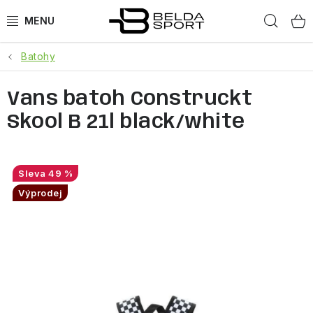
Přejít
Hled
na
obsah
Batohy
SPORTY
Vans batoh Construckt
BĚH
Skool B 21l black/white
GOLDBERGH
BOGNER
49 %
Výprodej
OBLEČENÍ
BOTY
DOPLŇKY