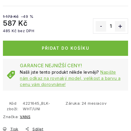
1 173 Kč
–49 %
587 Kč
485 Kč bez DPH
Měrná cena:
PŘIDAT DO KOŠÍKU
GARANCE NEJNIŽŠÍ CENY!
Našli jste tento produkt někde levněji?
Napište
nám odkaz na rovnaký model, velikost a barvu a
cenu vám dorovnáme!
Kód
4221645_BLK-
Záruka
:
24 mesiacov
zboží:
WHT/UNI
Značka:
VANS
Tisk
Sdílet