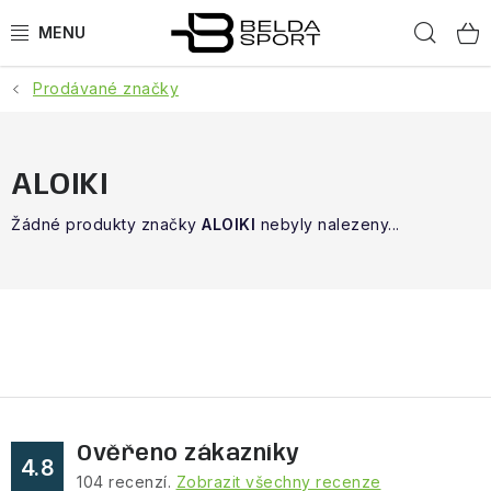
Přejít
Hled
na
obsah
Prodávané značky
SPORTY
BĚH
ALOIKI
GOLDBERGH
Žádné produkty značky
ALOIKI
nebyly nalezeny...
BOGNER
OBLEČENÍ
BOTY
DOPLŇKY
Ověřeno zákazníky
4.8
104
recenzí.
Zobrazit všechny recenze