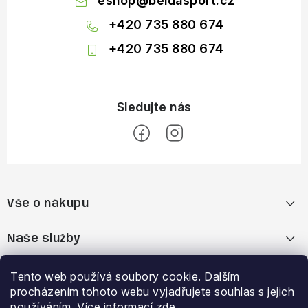
eshop
@
beldasport.cz
+420 735 880 674
+420 735 880 674
Z
á
Vše o nákupu
p
a
Doprava a platba
Naše služby
t
í
Vrácení zboží a výměna zboží
Kamenná prodejna
Výhody a slevy
Tento web používá soubory cookie. Dalším
procházením tohoto webu vyjadřujete souhlas s jejich
Reklamační řád
Bootfitting - tvarování lyžařských bot
Garance nejnižší ceny
používáním. Více informací
zde
.