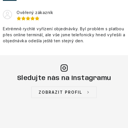
VÝPRODEJ
Ověřený zákazník
NAŠE SLUŽBY
Extrémně rychlé vyřízení objednávky. Byl problém s platbou
NEZAŘAZENÉ
přes online terminál, ale vše jsme telefonicky hned vyřešili a
objednávka odešla ještě ten stejný den.
NOVÝ IMPORT
ZIMNÍ SPORTY
LETNÍ SPORTY
Sledujte nás na Instagramu
EXTRAS
ZOBRAZIT PROFIL
ZNAČKY
BLOG
Doprava a platba
Vrácení a výměna zboží