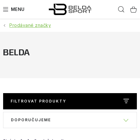
Přejít
Hled
na
obsah
Prodávané značky
SPORTY
BĚH
BELDA
GOLDBERGH
BOGNER
OBLEČENÍ
FILTROVAT PRODUKTY
BOTY
V
Ř
DOPORUČUJEME
ý
a
DOPLŇKY
p
z