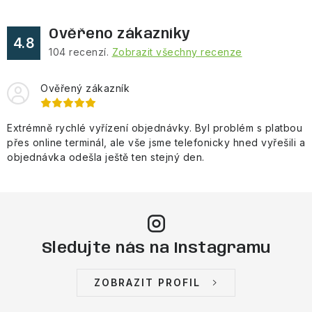
á
d
Ověřeno zákazníky
a
4.8
104
recenzí.
Zobrazit všechny recenze
c
í
Ověřený zákazník
p
r
Extrémně rychlé vyřízení objednávky. Byl problém s platbou
v
přes online terminál, ale vše jsme telefonicky hned vyřešili a
k
objednávka odešla ještě ten stejný den.
y
v
ý
p
i
Sledujte nás na Instagramu
s
u
ZOBRAZIT PROFIL