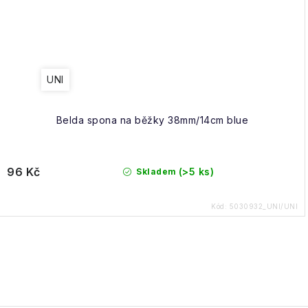
UNI
Belda spona na běžky 38mm/14cm blue
96 Kč
(>5 ks)
Skladem
Kód:
5030932_UNI/UNI
O
v
l