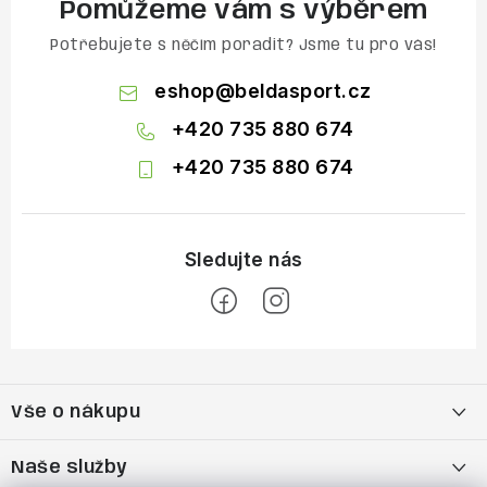
Pomůžeme vám s výběrem
Potřebujete s něčím poradit? Jsme tu pro vás!
eshop
@
beldasport.cz
+420 735 880 674
+420 735 880 674
Z
á
Vše o nákupu
p
a
Doprava a platba
Naše služby
t