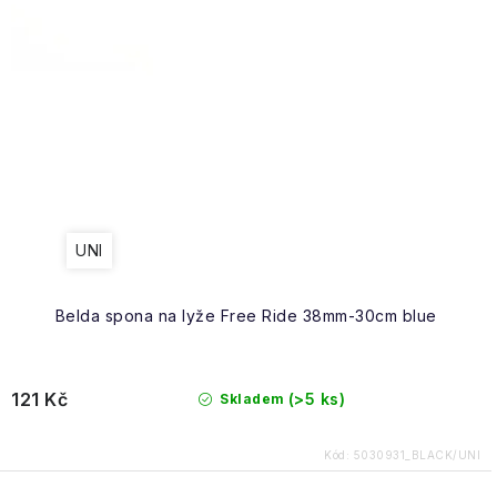
Obchodní podmínky
UNI
Belda spona na lyže Free Ride 38mm-30cm blue
121 Kč
(>5 ks)
Skladem
Kód:
5030931_BLACK/UNI